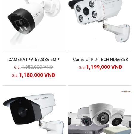
CAMERA IP AI5723S6 5MP
Camera IP J-TECH HD5635B
1,199,000
VNĐ
1,350,000
VNĐ
Xem chi tiết
Xem chi tiết
1,180,000
VNĐ
GIẢM GIÁ!