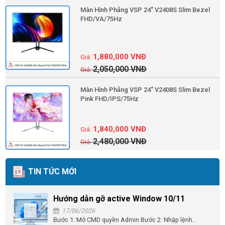
Màn Hình Phẳng VSP 24'' V2408S Slim Bezel
FHD/VA/75Hz
1,880,000
VNĐ
2,050,000
VNĐ
Màn Hình Phẳng VSP 24'' V2408S Slim Bezel
Pink FHD/IPS/75Hz
1,840,000
VNĐ
2,480,000
VNĐ
TIN TỨC MỚI
Hướng dẫn gỡ active Window 10/11
17/06/2026
Bước 1: Mở CMD quyền Admin Bước 2: Nhập lệnh...