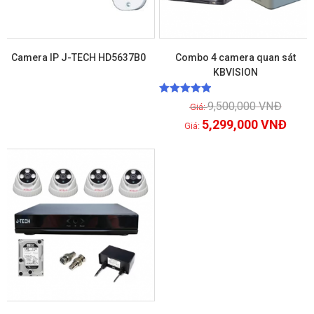
Camera IP J-TECH HD5637B0
Combo 4 camera quan sát
KBVISION
Xem chi tiết
Xem chi tiết
Được xếp
9,500,000
VNĐ
hạng
5.00
5
5,299,000
VNĐ
sao
GIẢM GIÁ!