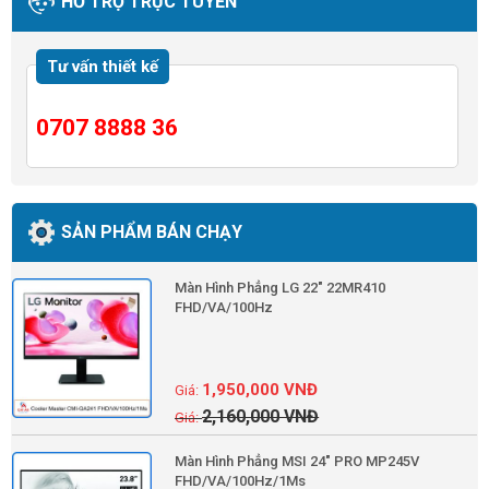
HỖ TRỢ TRỰC TUYẾN
Tư vấn thiết kế
0707 8888 36
SẢN PHẨM BÁN CHẠY
Màn Hình Phẳng LG 22" 22MR410
FHD/VA/100Hz
1,950,000
VNĐ
2,160,000
VNĐ
Màn Hình Phẳng MSI 24" PRO MP245V
FHD/VA/100Hz/1Ms