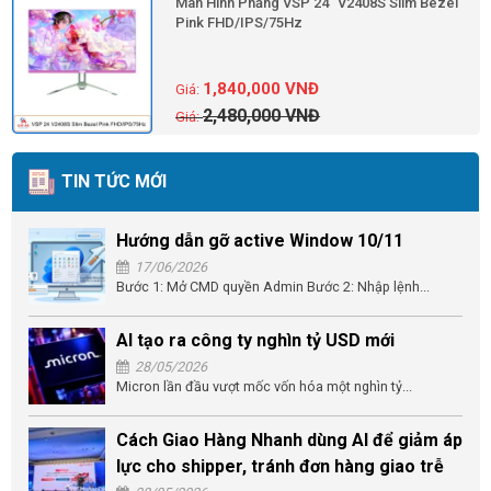
Màn Hình Phẳng VSP 24'' V2408S Slim Bezel
Pink FHD/IPS/75Hz
1,840,000
VNĐ
2,480,000
VNĐ
TIN TỨC MỚI
Hướng dẫn gỡ active Window 10/11
17/06/2026
Bước 1: Mở CMD quyền Admin Bước 2: Nhập lệnh...
AI tạo ra công ty nghìn tỷ USD mới
28/05/2026
Micron lần đầu vượt mốc vốn hóa một nghìn tỷ...
Cách Giao Hàng Nhanh dùng AI để giảm áp
lực cho shipper, tránh đơn hàng giao trễ