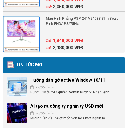
2,050,000
VNĐ
Màn Hình Phẳng VSP 24'' V2408S Slim Bezel
Pink FHD/IPS/75Hz
1,840,000
VNĐ
2,480,000
VNĐ
TIN TỨC MỚI
Hướng dẫn gỡ active Window 10/11
17/06/2026
Bước 1: Mở CMD quyền Admin Bước 2: Nhập lệnh...
AI tạo ra công ty nghìn tỷ USD mới
28/05/2026
Micron lần đầu vượt mốc vốn hóa một nghìn tỷ...