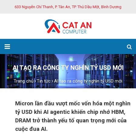
633 Nguyễn Chí Thanh, P. Tân An, TP. Thủ Dầu Một, Bình Dương
AI TẠO RA CÔNG TY NGHÌN TỶ USD MỚI
Trang chủ
Tin tức
AI tạo ra công ty nghìn tỷ USD mới
Micron lần đầu vượt mốc vốn hóa một nghìn
tỷ USD khi AI agentic khiến chip nhớ HBM,
DRAM trở thành yếu tố quan trọng mới của
cuộc đua AI.