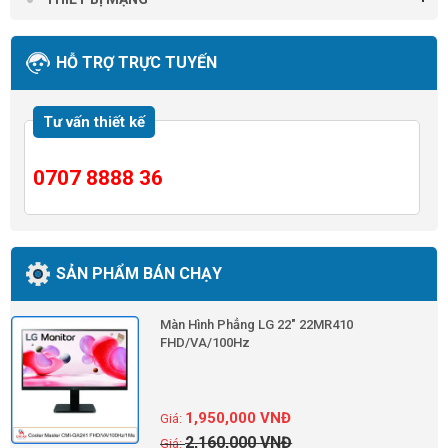
HỖ TRỢ TRỰC TUYẾN
Tư vấn thiết kế
0707 8888 36
SẢN PHẨM BÁN CHẠY
Màn Hình Phẳng LG 22" 22MR410
FHD/VA/100Hz
1,950,000
VNĐ
2,160,000
VNĐ