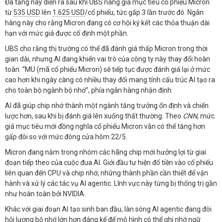
Đà tăng này diễn ra sau khi UBS nâng giá mục tiêu cổ phiếu Micron
từ
535 USD
lên
1.625 USD
/cổ phiếu, tức gấp 3 lần trước đó. Ngân
hàng này cho rằng Micron đang có cơ hội ký kết các thỏa thuận dài
hạn với mức giá được cố định một phần.
UBS cho rằng thị trường có thể đã đánh giá thấp Micron trong thời
gian dài, nhưng AI đang khiến vai trò của công ty này thay đổi hoàn
toàn. “MU (mã cổ phiếu Micron) sẽ tiếp tục được đánh giá lại ở mức
cao hơn khi ngày càng có nhiều thay đổi mang tính cấu trúc AI tạo ra
cho toàn bộ ngành bộ nhớ”, phía ngân hàng nhận định.
AI đã giúp chip nhớ thành một ngành tăng trưởng ổn định và chiến
lược hơn, sau khi bị đánh giá lên xuống thất thường. Theo
CNN
, mức
giá mục tiêu mới đồng nghĩa cổ phiếu Micron vẫn có thể tăng hơn
gấp đôi so với mức đóng cửa hôm 22/5.
Micron đang nằm trong nhóm các hãng chip mới hưởng lợi từ giai
đoạn tiếp theo của cuộc đua AI. Giới đầu tư hiện đổ tiền vào cổ phiếu
liên quan đến CPU và chip nhớ, những thành phần cần thiết để vận
hành và xử lý các tác vụ AI agentic. Lĩnh vực này từng bị thống trị gần
như hoàn toàn bởi NVIDIA.
Khác với giai đoạn AI tạo sinh ban đầu, làn sóng AI agentic đang đòi
hỏi lượng bộ nhớ lớn hơn đáng kể để mô hình có thể ghi nhớ ngữ