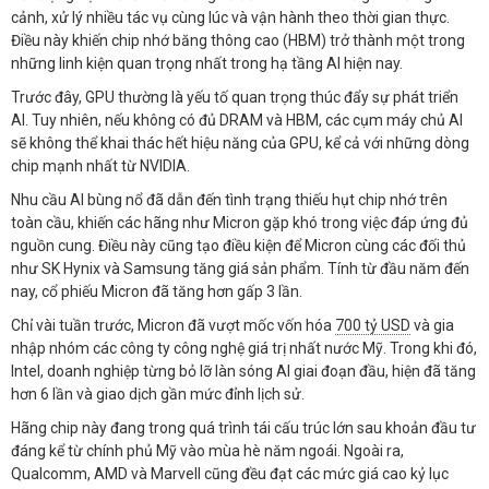
cảnh, xử lý nhiều tác vụ cùng lúc và vận hành theo thời gian thực.
Điều này khiến chip nhớ băng thông cao (HBM) trở thành một trong
những linh kiện quan trọng nhất trong hạ tầng AI hiện nay.
Trước đây, GPU thường là yếu tố quan trọng thúc đẩy sự phát triển
AI. Tuy nhiên, nếu không có đủ DRAM và HBM, các cụm máy chủ AI
sẽ không thể khai thác hết hiệu năng của GPU, kể cả với những dòng
chip mạnh nhất từ NVIDIA.
Nhu cầu AI bùng nổ đã dẫn đến tình trạng thiếu hụt chip nhớ trên
toàn cầu, khiến các hãng như Micron gặp khó trong việc đáp ứng đủ
nguồn cung. Điều này cũng tạo điều kiện để Micron cùng các đối thủ
như SK Hynix và Samsung tăng giá sản phẩm. Tính từ đầu năm đến
nay, cổ phiếu Micron đã tăng hơn gấp 3 lần.
Chỉ vài tuần trước, Micron đã vượt mốc vốn hóa
700 tỷ USD
và gia
nhập nhóm các công ty công nghệ giá trị nhất nước Mỹ. Trong khi đó,
Intel, doanh nghiệp từng bỏ lỡ làn sóng AI giai đoạn đầu, hiện đã tăng
hơn 6 lần và giao dịch gần mức đỉnh lịch sử.
Hãng chip này đang trong quá trình tái cấu trúc lớn sau khoản đầu tư
đáng kể từ chính phủ Mỹ vào mùa hè năm ngoái. Ngoài ra,
Qualcomm, AMD và Marvell cũng đều đạt các mức giá cao kỷ lục