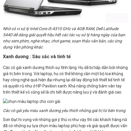
Nhờ có vi xử lý Intel Core i5-4310 GHz và 4GB RAM, Dell Latitude
5440 dễ dàng giải quyết hầu hết các tác vụ xử lý hàng ngày của bạn
như xem phim, nghe nhạc, chơi game, soạn thảo văn bản, các ứng
dụng Văn phòng khác
Xanh dương : Sâu sắc và tinh tế
Các cô gái xanh dương thích sự tĩnh lặng. Họ dễ bị hấp dẫn bởi những
giá trị bên trong. Với laptop, họ có thể không cần một bộ loa khủng
hay công nghệ quá hiện đại nhưng lại dễ lay động bởi thiết kế tinh tế
và quyến rũ như ở HP Pavilion xanh. Khả năng chống bám vân tay
trên thiết kế vỏ cũng sẽ là chi tiết được nàng lưu ý và đánh giá cao.
Các cô gái yêu màu xanh dương yêu thích những giá trị từ bên trong
Sơn Đạt hi vọng với những gợi ý thú vị như vậy thì các khách hàng nữ
đã có những sự lựa chọn màu laptop phù hợp và giải quyết được vấn