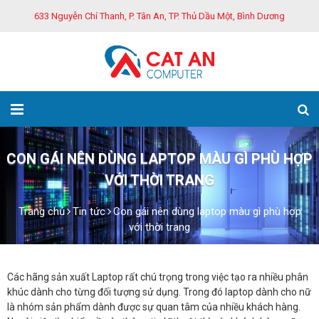
633 Nguyễn Chí Thanh, P. Tân An, TP. Thủ Dầu Một, Bình Dương
CON GÁI NÊN DÙNG LAPTOP MÀU GÌ PHÙ HỢP
VỚI THỜI TRANG
Trang chủ
Tin tức
Con gái nên dùng laptop màu gì phù hợp
với thời trang
Các hãng sản xuất Laptop rất chú trọng trong việc tạo ra nhiều phân
khúc dành cho từng đối tượng sử dụng. Trong đó laptop dành cho nữ
là nhóm sản phẩm dành được sự quan tâm của nhiều khách hàng.