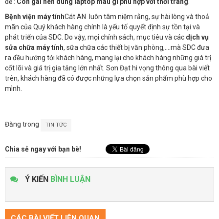
đề :
Con gái nên dùng laptop màu gì phù hợp với thời trang
.
Bệnh viện máy tính
Cát AN luôn tâm niệm rằng, sự hài lòng và thoả
mãn của Quý khách hàng chính là yếu tố quyết định sự tồn tại và
phát triển của SDC. Do vậy, mọi chính sách, mục tiêu và các
dịch vụ
sửa chữa máy tính
, sữa chữa các thiết bị văn phòng,….mà SDC đưa
ra đều hướng tới khách hàng, mang lại cho khách hàng những giá trị
cốt lõi và giá trị gia tăng lớn nhất. Sơn Đạt hi vọng thông qua bài viết
trên, khách hàng đã có được những lựa chọn sản phẩm phù hợp cho
mình.
Đăng trong
TIN TỨC
Chia sẻ ngay với bạn bè!
Ý KIẾN
BÌNH LUẬN
CÁC BÀI VIẾT LIÊN QUAN