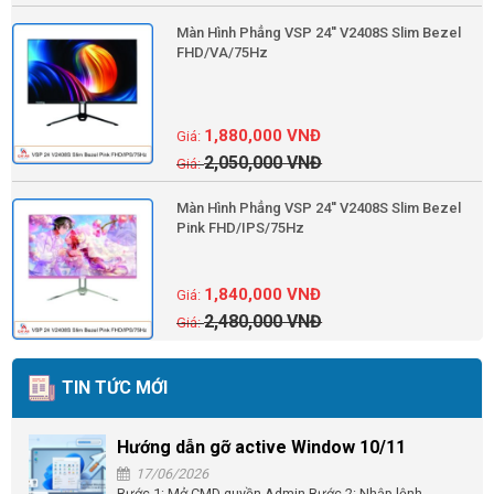
Màn Hình Phẳng VSP 24'' V2408S Slim Bezel
FHD/VA/75Hz
1,880,000
VNĐ
2,050,000
VNĐ
Màn Hình Phẳng VSP 24'' V2408S Slim Bezel
Pink FHD/IPS/75Hz
1,840,000
VNĐ
2,480,000
VNĐ
TIN TỨC MỚI
Hướng dẫn gỡ active Window 10/11
17/06/2026
Bước 1: Mở CMD quyền Admin Bước 2: Nhập lệnh...