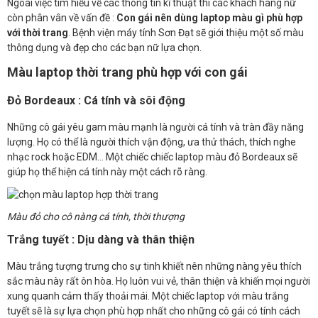
Ngoài việc tìm hiểu về các thông tin kĩ thuật thì các khách hàng nữ
còn phân vân về vấn đề :
Con gái nên dùng laptop màu gì phù hợp
với thời trang
. Bệnh viện máy tính Sơn Đạt sẽ giới thiệu một số màu
thông dụng và đẹp cho các bạn nữ lựa chọn.
Màu laptop thời trang phù hợp với con gái
Đỏ
Bordeaux
: Cá tính và sôi động
Những cô gái yêu gam màu mạnh là người cá tính và tràn đầy năng
lượng. Họ có thể là người thích vận động, ưa thử thách, thích nghe
nhạc rock hoặc EDM… Một chiếc chiếc laptop màu đỏ Bordeaux sẽ
giúp họ thể hiện cá tính này một cách rõ ràng.
Màu đỏ cho cô nàng cá tính, thời thượng
Trắng tuyết : Dịu dàng và thân thiện
Màu trắng tượng trưng cho sự tinh khiết nên những nàng yêu thích
sắc màu này rất ôn hòa. Họ luôn vui vẻ, thân thiện và khiến mọi người
xung quanh cảm thấy thoải mái. Một chiếc laptop với màu trắng
tuyết sẽ là sự lựa chọn phù hợp nhất cho những cô gái có tính cách