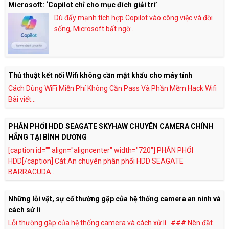
Microsoft: ‘Copilot chỉ cho mục đích giải trí’
Dù đẩy mạnh tích hợp Copilot vào công việc và đời
sống, Microsoft bất ngờ...
Thủ thuật kết nối Wifi không cần mật khẩu cho máy tính
Cách Dùng WiFi Miễn Phí Không Cần Pass Và Phần Mềm Hack Wifi
Bài viết...
PHÂN PHỐI HDD SEAGATE SKYHAW CHUYÊN CAMERA CHÍNH
HÃNG TẠI BÌNH DƯƠNG
[caption id="" align="aligncenter" width="720"] PHÂN PHỐI
HDD[/caption] Cát An chuyên phân phối HDD SEAGATE
BARRACUDA...
Những lỗi vặt, sự cố thường gặp của hệ thống camera an ninh và
cách sử lí
Lỗi thường gặp của hệ thống camera và cách xử lí ### Nên đặt