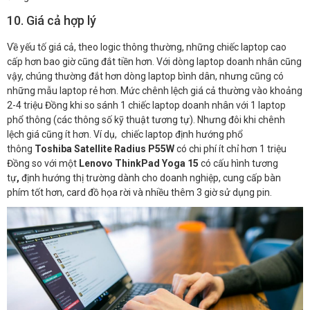
10. Giá cả hợp lý
Về yếu tố giá cả, theo logic thông thường, những chiếc laptop cao
cấp hơn bao giờ cũng đắt tiền hơn. Với dòng laptop doanh nhân cũng
vậy, chúng thường đắt hơn dòng laptop bình dân, nhưng cũng có
những mẫu laptop rẻ hơn. Mức chênh lệch giá cả thường vào khoảng
2-4 triệu Đồng khi so sánh 1 chiếc laptop doanh nhân với 1 laptop
phổ thông (các thông số kỹ thuật tương tự). Nhưng đôi khi chênh
lệch giá cũng ít hơn. Ví dụ, chiếc laptop định hướng phổ
thông
Toshiba Satellite Radius P55W
có chi phí ít chỉ hơn 1 triệu
Đồng so với một
Lenovo ThinkPad Yoga 15
có cấu hình tương
tự
,
định hướng thị trường dành cho doanh nghiệp, cung cấp bàn
phím tốt hơn, card đồ họa rời và nhiều thêm 3 giờ sử dụng pin.