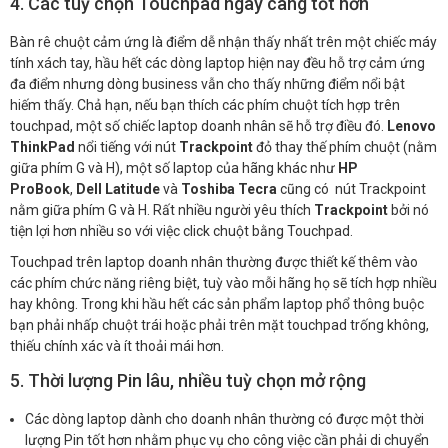
4. Các tuỳ chọn Touchpad ngày càng tốt hơn
Bàn rê chuột cảm ứng là điểm dễ nhận thấy nhất trên một chiếc máy
tính xách tay, hầu hết các dòng laptop hiện nay đều hỗ trợ cảm ứng
đa điểm nhưng dòng business vẫn cho thấy những điểm nổi bật
hiếm thấy. Chả hạn, nếu bạn thích các phím chuột tích hợp trên
touchpad, một số chiếc laptop doanh nhân sẽ hỗ trợ điều đó.
Lenovo
ThinkPad
nổi tiếng với nút
Trackpoint
đỏ thay thế phím chuột (nằm
giữa phím G và H), một số laptop của hãng khác như
HP
ProBook
,
Dell Latitude
và
Toshiba Tecra
cũng có nút Trackpoint
nằm giữa phím G và H. Rất nhiều người yêu thích
Trackpoint
bởi nó
tiện lợi hơn nhiều so với việc click chuột bằng Touchpad.
Touchpad trên laptop doanh nhân thường được thiết kế thêm vào
các phím chức năng riêng biệt, tuỳ vào mỗi hãng họ sẽ tích hợp nhiều
hay không. Trong khi hầu hết các sản phẩm laptop phổ thông buộc
bạn phải nhấp chuột trái hoặc phải trên mặt touchpad trống không,
thiếu chính xác và ít thoải mái hơn.
5. Thời lượng Pin lâu, nhiều tuỳ chọn mở rộng
Các dòng laptop dành cho doanh nhân thường có được một thời
lượng Pin tốt hơn nhằm phục vụ cho công việc cần phải di chuyển