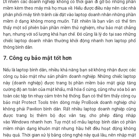
Dĩ nhiên các doanh nghiệp không có thời gian đi gỡ bỏ những phần
mềm kèm theo máy mà họ mua về. Hiểu được điều này nên các nhà
phân phối máy tính tránh cài đặt vào laptop doanh nhân những phần
mềm ở dạng không mong muốn. Tất nhiên là bạn vẫn có thể tìm
thấy một số phiên bản phần mềm thử nghiệm, như bảo mật chẳng
hạn, nhưng với số lượng khá hạn chế. Đó cũng là lý do tại sao những
chiếc laptop doanh nhân thường khởi động nhanh hơn laptop phổ
thông bình dân.
7. Công cụ bảo mật tốt hơn
Nếu là laptop bình dân, nhiều khả năng bạn sẽ không nhận được các
công cụ bảo mật như sản phẩm doanh nghiệp. Những chiếc laptop
này (doanh nghiệp) được trang bị phần mềm bảo mật giúp tăng
cường độ an toàn của mật khẩu, mã hóa ổ cứng, cũng như xóa bỏ an
toàn các tệp tin nhạy cảm trên hệ thống. Bạn có thể tìm thấy công cụ
bảo mật Protect Tools trên dòng máy ProBook doanh nghiệp chứ
không phải Pavilion bình dân. Rất nhiều laptop doanh nghiệp cũng
được trang bị thêm bộ đọc vân tay, cho phép đăng nhập
vào Windows nhanh hơn. Tuy một số mẫu laptop bình dân có phần
mềm nhận dạng khuôn mặt nhưng hầu hết đều hoạt động không
hiệu quả. Thời gian xử lý bằng công nghệ này quá lâu, nên nhập mật