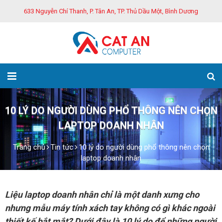
633 Nguyễn Chí Thanh, P. Tân An, TP. Thủ Dầu Một, Bình Dương
10 LÝ DO NGƯỜI DÙNG PHỔ THÔNG NÊN CHỌN
LAPTOP DOANH NHÂN
Trang chủ
Tin tức
10 lý do người dùng phổ thông nên chọn
laptop doanh nhân
Liệu laptop doanh nhân chỉ là một danh xưng cho
nhưng mẫu máy tính xách tay không có gì khác ngoài
thiết kế bắt mắt? Dưới đây là 10 lý do để những người