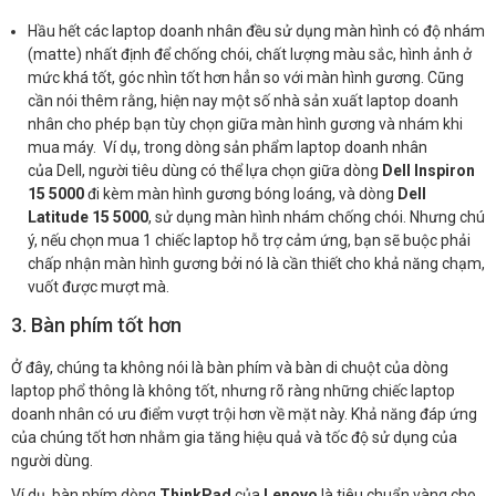
Hầu hết các laptop doanh nhân đều sử dụng màn hình có độ nhám
(matte) nhất định để chống chói, chất lượng màu sắc, hình ảnh ở
mức khá tốt, góc nhìn tốt hơn hẳn so với màn hình gương. Cũng
cần nói thêm rằng, hiện nay một số nhà sản xuất laptop doanh
nhân cho phép bạn tùy chọn giữa màn hình gương và nhám khi
mua máy. Ví dụ, trong dòng sản phẩm laptop doanh nhân
của Dell, người tiêu dùng có thể lựa chọn giữa dòng
Dell Inspiron
15 5000
đi kèm màn hình gương bóng loáng, và dòng
Dell
Latitude 15 5000
, sử dụng màn hình nhám chống chói. Nhưng chú
ý, nếu chọn mua 1 chiếc laptop hỗ trợ cảm ứng, bạn sẽ buộc phải
chấp nhận màn hình gương bởi nó là cần thiết cho khả năng chạm,
vuốt được mượt mà.
3. Bàn phím tốt hơn
Ở đây, chúng ta không nói là bàn phím và bàn di chuột của dòng
laptop phổ thông là không tốt, nhưng rõ ràng những chiếc laptop
doanh nhân có ưu điểm vượt trội hơn về mặt này. Khả năng đáp ứng
của chúng tốt hơn nhằm gia tăng hiệu quả và tốc độ sử dụng của
người dùng.
Ví dụ, bàn phím dòng
ThinkPad
của
Lenovo
là tiêu chuẩn vàng cho