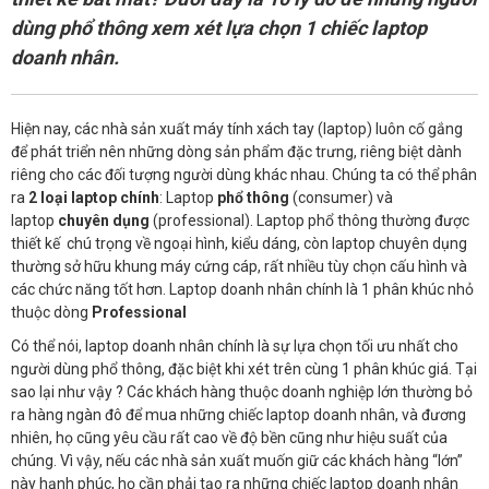
dùng phổ thông xem xét lựa chọn 1 chiếc laptop
doanh nhân.
Hiện nay, các nhà sản xuất máy tính xách tay (laptop) luôn cố gắng
để phát triển nên những dòng sản phẩm đặc trưng, riêng biệt dành
riêng cho các đối tượng người dùng khác nhau. Chúng ta có thể phân
ra
2 loại laptop chính
: Laptop
phổ thông
(consumer) và
laptop
chuyên dụng
(professional). Laptop phổ thông thường
được
thiết kế chú trọng về ngoại hình, kiểu dáng, còn laptop chuyên dụng
thường sở hữu khung máy cứng cáp, rất nhiều tùy chọn cấu hình và
các chức năng tốt hơn. Laptop doanh nhân chính là 1 phân khúc nhỏ
thuộc dòng
Professional
Có thể nói, laptop doanh nhân chính là sự lựa chọn tối ưu nhất cho
người dùng phổ thông, đặc biệt khi xét trên cùng 1 phân khúc giá. Tại
sao lại như vậy ? Các khách hàng thuộc doanh nghiệp lớn thường bỏ
ra hàng ngàn đô để mua những chiếc laptop doanh nhân, và đương
nhiên, họ cũng yêu cầu rất cao về độ bền cũng như hiệu suất của
chúng. Vì vậy, nếu các nhà sản xuất muốn giữ các khách hàng “lớn”
này hạnh phúc, họ cần phải tạo ra những chiếc laptop doanh nhân