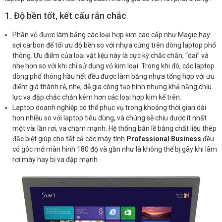
1. Độ bền tốt, kết cấu rắn chắc
Phần vỏ được làm bằng các loại hợp kim cao cấp như Magie hay
sợi carbon để tối ưu độ bền so với nhựa cứng trên dòng laptop phổ
thông. Ưu điểm của loại vật liệu này là cực kỳ chắc chắn, “dai” và
nhẹ hơn so với khi chỉ sử dụng vỏ kim loại. Trong khi đó, các laptop
dòng phổ thông hầu hết đều được làm bằng nhựa tổng hợp với ưu
điểm giá thành rẻ, nhẹ, dễ gia công tạo hình nhưng khả năng chịu
lực va đập chắc chắn kém hơn các loại hợp kim kể trên.
Laptop doanh nghiệp có thể phục vụ trong khoảng thời gian dài
hơn nhiều so với laptop tiêu dùng, và chúng sẽ chịu được ít nhất
một vài lần rơi, va chạm mạnh. Hệ thống bản lề bằng chất liệu thép
đặc biệt giúp cho tất cả các máy tính
Professional Business
đều
có góc mở màn hình 180 độ và gần như là không thể bị gãy khi làm
rơi máy hay bị va đập mạnh.