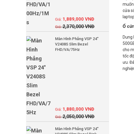
muốn 
cửa sổ
lapto
1,889,000
VNĐ
Ổ cứ
2,370,000
VNĐ
Dung l
Màn Hình Phẳng VSP 24''
500GB
V2408S Slim Bezel
cho m
FHD/VA/75Hz
tốc đ
ưu. Đả
nghiệ
1,880,000
VNĐ
2,050,000
VNĐ
Màn Hình Phẳng VSP 24''