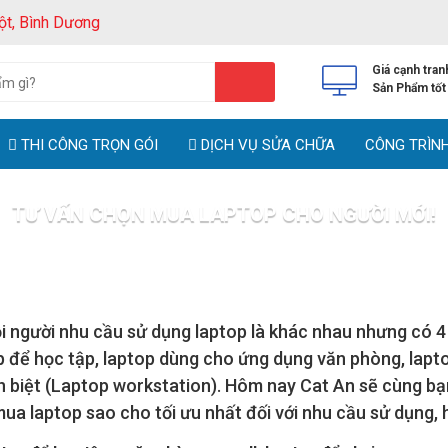
ột, Bình Dương
Giá cạnh tran
Sản Phẩm tốt
THI CÔNG TRỌN GÓI
DỊCH VỤ SỬA CHỮA
CÔNG TRÌN
TƯ VẤN CHỌN MUA LAPTOP CHO NGƯỜI MỚI!
Trang chủ
Tin tức
Tư vấn chọn mua Laptop cho người mới!
i người nhu cầu sử dụng laptop là khác nhau nhưng có 
 để học tập, laptop dùng cho ứng dụng văn phòng, lapt
 biệt (Laptop workstation). Hôm nay Cat An sẽ cùng bạn
ua laptop sao cho tối ưu nhất đối với nhu cầu sử dụng, h