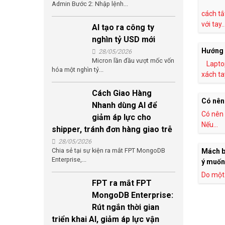
Admin Bước 2: Nhập lệnh...
cách t
với tay..
AI tạo ra công ty
nghìn tỷ USD mới
Hướng 
28/05/2026
Micron lần đầu vượt mốc vốn
Lapto
hóa một nghìn tỷ...
xách tay
Cách Giao Hàng
Có nên 
Nhanh dùng AI để
Có nên 
giảm áp lực cho
Nếu...
shipper, tránh đơn hàng giao trễ
28/05/2026
Chia sẻ tại sự kiện ra mắt FPT MongoDB
Mách b
Enterprise,...
ý muốn
Do một 
FPT ra mắt FPT
MongoDB Enterprise:
Rút ngắn thời gian
triển khai AI, giảm áp lực vận