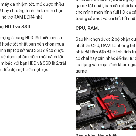
máy đa nhiệm tốt, mở được nhiều
game tốt nhất, bạn cần phải lự
 hay chương trình thì ta nên chọn
cho mình màn hình full HD để cá
p hỗ trợ RAM DDR4 nhé.
tượng sắc nét và chi tiết tốt nhấ
ng HDD và SSD
CPU, RAM.
ượng ổ cứng HDD tối thiểu nên là
Sau khi chọn được 2 bộ phận qu
 hoặc tốt nhất bạn nên chọn mua
nhất thì CPU, RAM là những linh
ình laptop sở hữu SSD để có được
phải để tâm đến để tránh tình t
ộ sử dụng phần mềm một cách tối
cổ chai hay cân nhắc để đầu tư 
m bảo với bạn HDD và SSD là 2 trải
sử dụng vào mục đích khác ngoà
m tốc độ một trời một vực
game.
Bàn phím, tản nhiệt