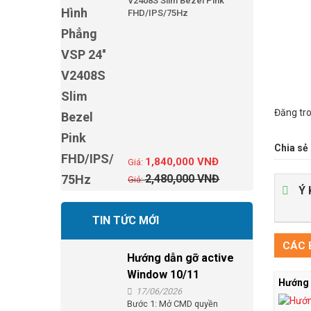
V2408S Slim Bezel Pink
FHD/IPS/75Hz
Đăng tr
Chia sẻ 
1,840,000
VNĐ
2,480,000
VNĐ
Ý 
TIN TỨC MỚI
CÁC B
Hướng dẫn gỡ active
Window 10/11
Hướng 
17/06/2026
Bước 1: Mở CMD quyền