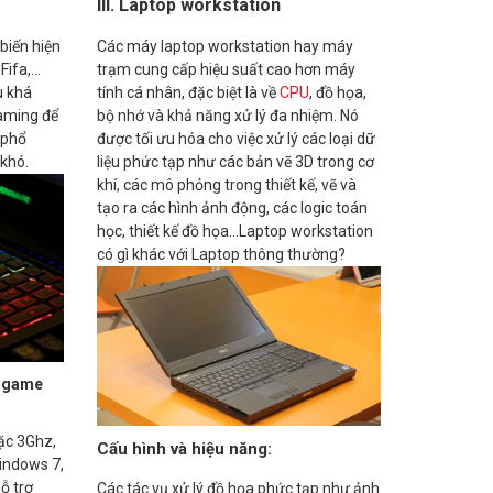
III. Laptop workstation
biến hiện
Các máy laptop workstation hay máy
Fifa,…
trạm cung cấp hiệu suất cao hơn máy
u khá
tính cá nhân, đặc biệt là về
CPU
, đồ họa,
gaming để
bộ nhớ và khả năng xử lý đa nhiệm. Nó
 phổ
được tối ưu hóa cho việc xử lý các loại dữ
 khó.
liệu phức tạp như các bản vẽ 3D trong cơ
khí, các mô phỏng trong thiết kế, vẽ và
tạo ra các hình ảnh động, các logic toán
học, thiết kế đồ họa…Laptop workstation
có gì khác với Laptop thông thường?
a game
ặc 3Ghz,
Cấu hình và hiệu năng:
indows 7,
ỗ trợ
Các tác vụ xử lý đồ họa phức tạp như ảnh