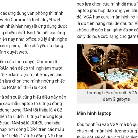
bao lựa chọn của mình để mua 1
laptop phù hợp đáp ứng yêu cầ
 các ứng dụng văn phòng thì trình
đó. VGA hay card màn hình rời 
 web (Chrome là trình duyệt web
là ưu tiên hàng đầu để đầu tư. 
iến nhất hiện nay) là ứng dụng được
khủng sẽ giúp bạn gánh được cá
g nhiều nhất. Bởi hầu hết các ứng
xử lý đồ họa cực nặng cho game
iện nay như: office, xử lý ảnh, nghe
 xem phim,… đều chủ yếu sử dụng
rình duyệt web.
iểm của trình duyệt Chrome rất
RAM nên để có trải nghiệm mượt
ất khi làm việc, mình khuyên các
ên lựa chọn cho mình những chiếc
 có RAM tối thiểu là 4GB.
Thương hiệu sản suất VGA
hà sản xuất cũng hiểu điều này nên
đám Gigabyte
ại các mẫu laptop từ 6 triệu đồng
dung lượng RAM tối thiểu là 4 GB.
Màn hình laptop
iên từ 6 đến 10 triệu thường loại
ớ của RAM sẽ là DDR3L cho hiệu
Đầu tư nhiều vào VGA mà bỏ q
thấp hơn dòng DDR4 trên các mẫu
cho mình màn hình tương xứng t
 từ 10 đến 17 triệu đồng. Nếu bạn
thiếu sót. Để có được trải nghiệ