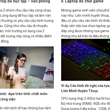
ptop để học tập – văn phòng
II. Laptop để chơi game
ưa 2 nhóm nhu cầu này cùng nhau
Những game sinh viên chơi phổ 
ác ứng dụng để học tập và làm văn
nay như: Liên minh huyền thoại, 
 thường có yêu cầu cấu hình tương
đều có yêu cầu cấu hình tối thiể
au. Cũng như nhu cầu di chuyển,
thấp nên việc lựa chọn laptop 
tác, môi trường sử dụng của 2
đáp ứng được những tựa game
đối tượng này cũng có nhiều điểm
thông như kể trên là điều không
 đồng.
Ví dụ Cấu hình đề nghị của tự
Liên Minh Huyền Thoại
ình: dựa trên tính chất môn
CPU xung nhịp 2.4Ghz hai lõi ho
công việc
Bộ nhớ trong (RAM): 4GB cho W
nh viên kinh tế hay những bạn làm
Dung lượng ổ đĩa trống : 12GB, H