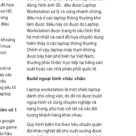
 đồ họa :
động, hình ảnh 3D… đều được Laptop
eon HD
Workstation xử lý vô cùng nhanh chóng,
ương
điều mà ở các laptop thông thường khó
 điều
làm được. Điều này có được do Laptop
Workstation được trang bị cấu hình thế
hệ mới nhất và card đồ họa chuyên dụng
ần khoảng
hiếm thấy ở các laptop thông thường.
hể mua
Chính vì vậy, laptop máy trạm không
 mức
được bày bán phổ biến tại Việt Nam,
thường phải Order trực tiếp tại hãng sản
mới ra
xuất hoặc các nhà phân phối quốc tế.
ay các
Build ngoại hình chắc chắn:
 câu
ng yếu tố
Laptop workstation là một chiếc laptop
laptop
dành cho công việc, do đó nó được build
ngoại hình vô cùng chuyên nghiệp và
sang trọng, phù hợp với tất cả các đối
iên số 1
tượng khách hàng khác nhau.
a google
Quy trình kiểm tra theo tiêu chuẩn quân
 tựa game
đội khắc nghiệt để cho xuất xưởng được
ắc hầu