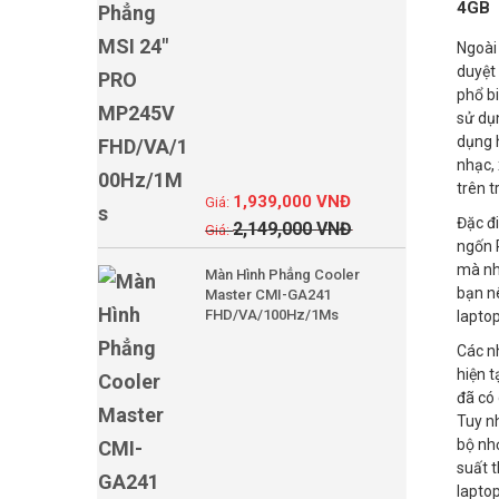
4GB
Ngoài
duyệt
phổ b
sử dụn
dụng h
nhạc,
trên t
1,939,000
VNĐ
Đặc đ
2,149,000
VNĐ
ngốn 
mà nh
Màn Hình Phẳng Cooler
bạn n
Master CMI-GA241
FHD/VA/100Hz/1Ms
laptop
Các n
hiện t
đã có 
Tuy nh
bộ nh
suất 
laptop