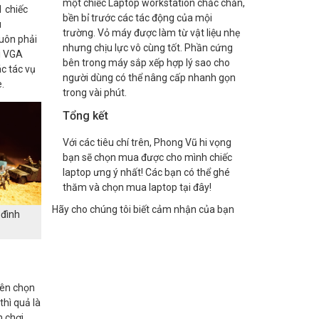
một chiếc Laptop workstation chắc chắn,
 chiếc
bền bỉ trước các tác động của mội
u
trường. Vỏ máy được làm từ vật liệu nhẹ
luôn phải
nhưng chịu lực vô cùng tốt. Phần cứng
Vì VGA
bên trong máy sắp xếp hợp lý sao cho
c tác vụ
người dùng có thể nâng cấp nhanh gọn
.
trong vài phút.
Tổng kết
Với các tiêu chí trên, Phong Vũ hi vọng
bạn sẽ chọn mua được cho mình chiếc
laptop ưng ý nhất! Các bạn có thể ghé
thăm và chọn mua laptop tại đây!
Hãy cho chúng tôi biết cảm nhận của bạn
 đình
uên chọn
hì quả là
m chơi