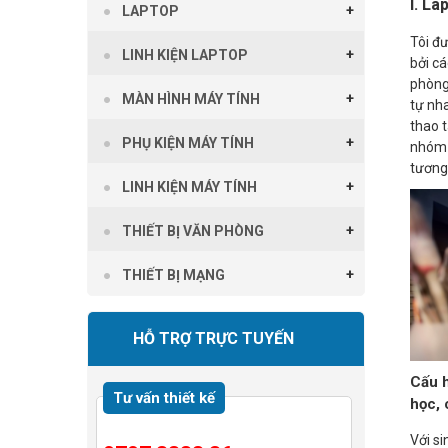
I. La
LAPTOP
Tôi đ
LINH KIỆN LAPTOP
bởi c
phòng
MÀN HÌNH MÁY TÍNH
tự nh
thao 
PHỤ KIỆN MÁY TÍNH
nhóm 
tương
LINH KIỆN MÁY TÍNH
THIẾT BỊ VĂN PHÒNG
THIẾT BỊ MẠNG
HỖ TRỢ TRỰC TUYẾN
Cấu h
Tư vấn thiết kế
học, 
Với si