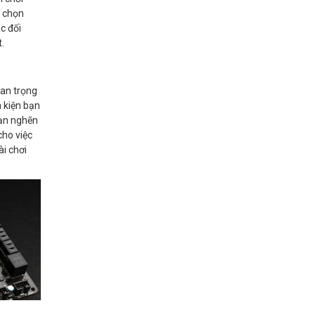
a chọn
c đối
t.
an trọng
 kiện bạn
rạn nghẽn
cho việc
i chơi