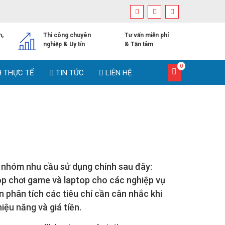
h,
Thi công chuyên
Tư vấn miễn phí
nghiệp & Uy tín
& Tận tâm
0
H THỰC TẾ
TIN TỨC
LIÊN HỆ
4 nhóm nhu cầu sử dụng chính sau đây:
op chơi game và laptop cho các nghiệp vụ
 phân tích các tiêu chí cần cân nhắc khi
iệu năng và giá tiền.