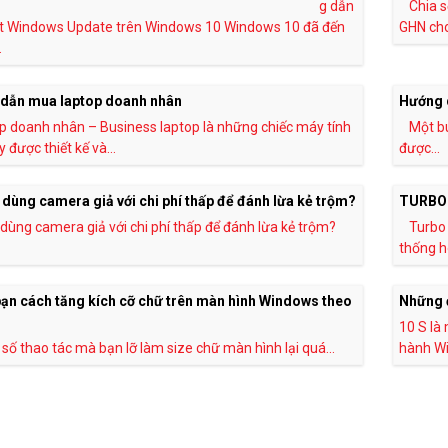
g dẫn
Chia s
ắt Windows Update trên Windows 10 Windows 10 đã đến
GHN cho 
.
dẫn mua laptop doanh nhân
Hướng d
p doanh nhân – Business laptop là những chiếc máy tính
Một bu
 được thiết kế và...
được...
dùng camera giả với chi phí thấp để đánh lừa kẻ trộm?
TURBO 
dùng camera giả với chi phí thấp để đánh lừa kẻ trộm?
Turbo 
thống h
ạn cách tăng kích cỡ chữ trên màn hình Windows theo
Những đ
10 S là
số thao tác mà bạn lỡ làm size chữ màn hình lại quá...
hành Wi