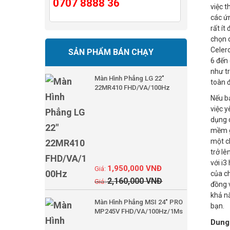
0707 8888 36
việc 
các ứ
rất ít
chọn c
Celer
SẢN PHẨM BÁN CHẠY
6 đến 
như tr
Màn Hình Phẳng LG 22"
toàn 
22MR410 FHD/VA/100Hz
Nếu bạ
việc y
dụng 
mềm g
một ch
trở lê
với i3
1,950,000
VNĐ
của c
2,160,000
VNĐ
đồng v
khả n
Màn Hình Phẳng MSI 24" PRO
bạn.
MP245V FHD/VA/100Hz/1Ms
Dung 