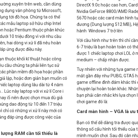
thường xuyên trên web, cần dùng
DirectX 9.0c hoặc cao hơn, Card
ng dụng văn phòng từ Microsoft,
Nvidia GeForce 8800/AMD Rad
 đụng tới đồ họa. Chúng ta có thể
5670 hoặc các card màn hình t
ác mẫu laptop sở hữu chip Intel
đương (Dung lượng 512 MB), Hệ
on hoặc Pentium thuộc phân khúc
hành Windows 7 trở lên
dưới 10 triệu đồng vì với nhu cầu
Với cầu hình như trên thì chỉ c
ên, hai dòng vi xử lí đã nêu hoàn
6-7 triệu là bạn hoàn toàn có t
đáp ứng được điều này.
được 1 chiếc laptop chơi LOL ở
n thuộc khối kĩ thuật hoặc công
medium – chấp nhận được.
êu cầu chúng ta phải liên tục sử
Tuy nhiên với những tựa game 
các phần mềm đồ họa hoặc phần
mắt gần đây như PUBG, GTA5 h
iả lập, hoặc đơn giản bạn muốn có
game offline đình đám khác thì
iếc laptop dùng lâu dài từ 4 năm
chuyện lại hoàn toàn khác. Nhữ
n… Lúc này laptop với vi xử lí Core i
bạn phải cân nhắc khi lựa chọn 
 hay i5 nên được chọn mua dù giá
chơi game đó là:
húng dao động từ 10 đến 17 triệu
ì chỉ có những vi xử lí này mới có
Card màn hình – VGA là ưu t
ăng đáp ứng được công việc của
Bạn có thể dễ dàng tra được qu
thông số cấu hình tối thiểu của
lượng RAM cần tối thiểu là
mình muốn chơi. Sau đó cân nh