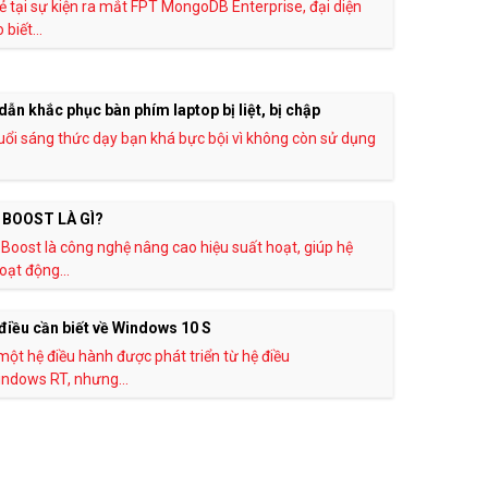
ẻ tại sự kiện ra mắt FPT MongoDB Enterprise, đại diện
biết...
ẫn khắc phục bàn phím laptop bị liệt, bị chập
ổi sáng thức dạy bạn khá bực bội vì không còn sử dụng
BOOST LÀ GÌ?
Boost là công nghệ nâng cao hiệu suất hoạt, giúp hệ
oạt động...
iều cần biết về Windows 10 S
 một hệ điều hành được phát triển từ hệ điều
ndows RT, nhưng...