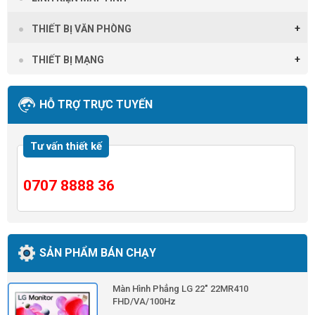
THIẾT BỊ VĂN PHÒNG
THIẾT BỊ MẠNG
HỖ TRỢ TRỰC TUYẾN
Tư vấn thiết kế
0707 8888 36
SẢN PHẨM BÁN CHẠY
Màn Hình Phẳng LG 22" 22MR410
FHD/VA/100Hz