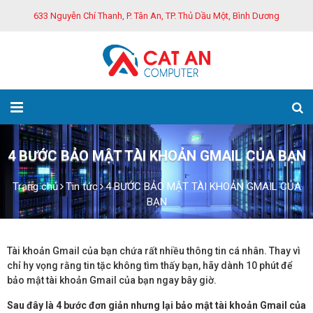
633 Nguyễn Chí Thanh, P. Tân An, TP. Thủ Dầu Một, Bình Dương
4 BƯỚC BẢO MẬT TÀI KHOẢN GMAIL CỦA BẠN
Trang chủ
Tin tức
4 BƯỚC BẢO MẬT TÀI KHOẢN GMAIL CỦA
BẠN
Tài khoản Gmail của bạn chứa rất nhiều thông tin cá nhân. Thay vì
chỉ hy vọng rằng tin tặc không tìm thấy bạn, hãy dành 10 phút để
bảo mật tài khoản Gmail của bạn ngay bây giờ.
Sau đây là 4 bước đơn giản nhưng lại bảo mật tài khoản Gmail của