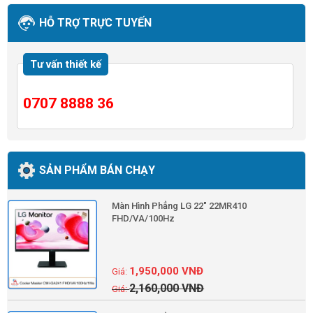
HỖ TRỢ TRỰC TUYẾN
Tư vấn thiết kế
0707 8888 36
SẢN PHẨM BÁN CHẠY
Màn Hình Phẳng LG 22" 22MR410
FHD/VA/100Hz
1,950,000
VNĐ
2,160,000
VNĐ