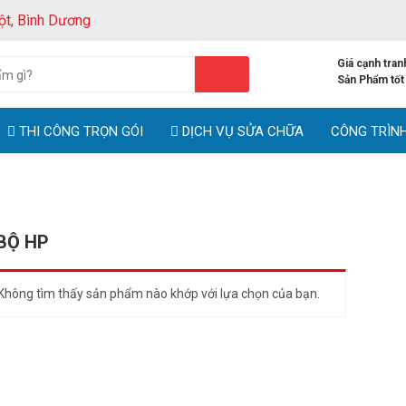
ột, Bình Dương
Giá cạnh tran
Sản Phẩm tốt
THI CÔNG TRỌN GÓI
DỊCH VỤ SỬA CHỮA
CÔNG TRÌN
Trang chủ
BỘ HP
Không tìm thấy sản phẩm nào khớp với lựa chọn của bạn.