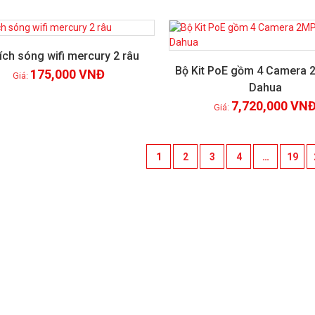
ích sóng wifi mercury 2 râu
Bộ Kit PoE gồm 4 Camera 
175,000
VNĐ
Dahua
Xem chi tiết
Xem chi tiết
7,720,000
VN
1
2
3
4
…
19