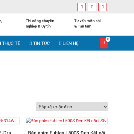
h,
Thi công chuyên
Tư vấn miễn phí
nghiệp & Uy tín
& Tận tâm
0
H THỰC TẾ
TIN TỨC
LIÊN HỆ
E-Dra
Bàn phím Fuhlen L500S Đen Kết nối