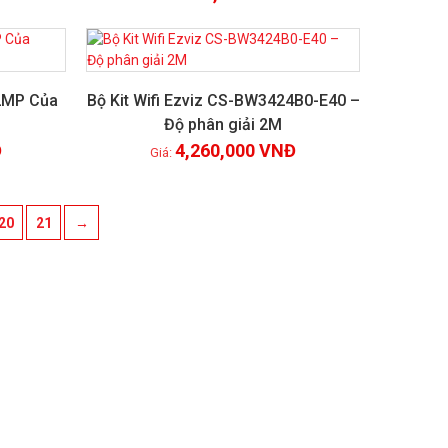
2MP Của
Bộ Kit Wifi Ezviz CS-BW3424B0-E40 –
Độ phân giải 2M
Xem chi tiết
Đ
4,260,000
VNĐ
20
21
→