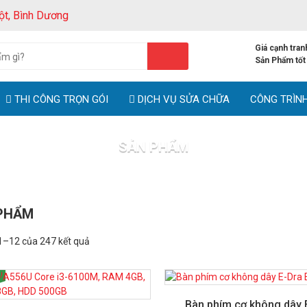
ột, Bình Dương
Giá cạnh tran
Sản Phẩm tốt
THI CÔNG TRỌN GÓI
DỊCH VỤ SỬA CHỮA
CÔNG TRÌN
SẢN PHẨM
Trang chủ
Sản phẩm
PHẨM
 1–12 của 247 kết quả
!
Bàn phím cơ không dây 