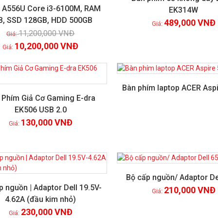
 A556U Core i3-6100M, RAM
EK314W
B, SSD 128GB, HDD 500GB
Xem chi tiết
489,000
VNĐ
Xem chi tiết
11,200,000
VNĐ
10,200,000
VNĐ
Bàn phím laptop ACER Asp
 Phím Giả Cơ Gaming E-dra
EK506 USB 2.0
Xem chi tiết
Xem chi tiết
130,000
VNĐ
Bộ cấp nguồn/ Adaptor D
p nguồn | Adaptor Dell 19.5V-
210,000
VNĐ
4.62A (đầu kim nhỏ)
Xem chi tiết
Xem chi tiết
230,000
VNĐ