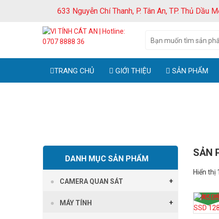
633 Nguyễn Chí Thanh, P. Tân An, TP. Thủ Dầu M
TRANG CHỦ
GIỚI THIỆU
SẢN PHẨM
SẢN 
DANH MỤC SẢN PHẨM
Hiển thị
CAMERA QUAN SÁT
GIẢM GIÁ
MÁY TÍNH