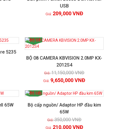
USB
Xem chi tiết
209,000
VNĐ
GIẢM GIÁ!
ire 5235
BỘ 08 CAMERA KBVISION 2.0MP KX-
2012S4
Xem chi tiết
11,150,000
VNĐ
9,650,000
VNĐ
GIẢM GIÁ!
ell 65W
Bộ cấp nguồn/ Adaptor HP đầu kim
65W
Xem chi tiết
350,000
VNĐ
210,000
VNĐ