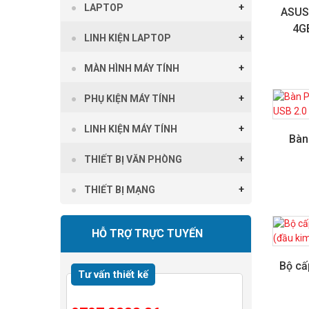
LAPTOP
ASUS
4G
LINH KIỆN LAPTOP
MÀN HÌNH MÁY TÍNH
PHỤ KIỆN MÁY TÍNH
LINH KIỆN MÁY TÍNH
Bàn
THIẾT BỊ VĂN PHÒNG
THIẾT BỊ MẠNG
HỖ TRỢ TRỰC TUYẾN
Bộ cấ
Tư vấn thiết kế