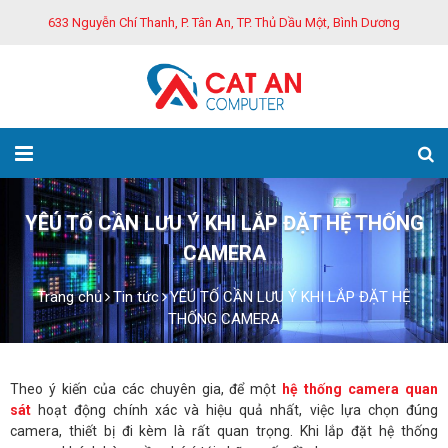
633 Nguyễn Chí Thanh, P. Tân An, TP. Thủ Dầu Một, Bình Dương
YÊÚ TỐ CẦN LƯU Ý KHI LẮP ĐẶT HỆ THỐNG
CAMERA
Trang chủ
Tin tức
YÊÚ TỐ CẦN LƯU Ý KHI LẮP ĐẶT HỆ
THỐNG CAMERA
Theo ý kiến của các chuyên gia, để một
hệ thống camera quan
sát
hoạt động chính xác và hiệu quả nhất, việc lựa chọn đúng
camera, thiết bị đi kèm là rất quan trọng. Khi lắp đặt hệ thống