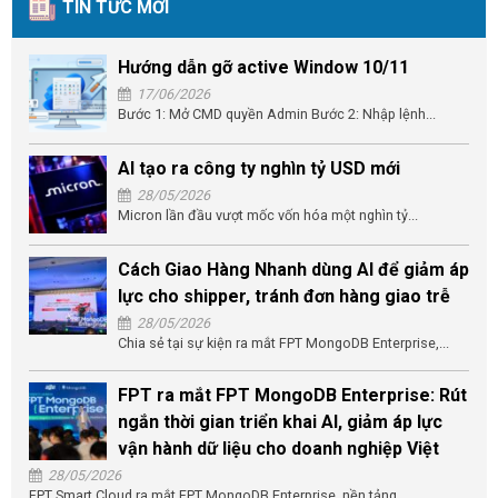
TIN TỨC MỚI
Hướng dẫn gỡ active Window 10/11
17/06/2026
Bước 1: Mở CMD quyền Admin Bước 2: Nhập lệnh...
AI tạo ra công ty nghìn tỷ USD mới
28/05/2026
Micron lần đầu vượt mốc vốn hóa một nghìn tỷ...
Cách Giao Hàng Nhanh dùng AI để giảm áp
lực cho shipper, tránh đơn hàng giao trễ
28/05/2026
Chia sẻ tại sự kiện ra mắt FPT MongoDB Enterprise,...
FPT ra mắt FPT MongoDB Enterprise: Rút
ngắn thời gian triển khai AI, giảm áp lực
vận hành dữ liệu cho doanh nghiệp Việt
28/05/2026
FPT Smart Cloud ra mắt FPT MongoDB Enterprise, nền tảng...