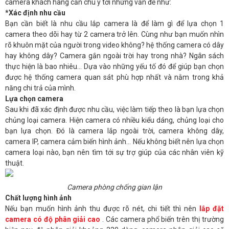
camera khách hàng cần chú ý tới những vấn đề như:
*Xác định nhu cầu
Bạn cần biết là nhu cầu lắp camera là để làm gì để lựa chọn 1
camera theo dõi hay từ 2 camera trở lên. Cùng như bạn muốn nhìn
rõ khuôn mặt của người trong video không? hệ thống camera có dây
hay không dây? Camera gắn ngoài trời hay trong nhà? Ngân sách
thực hiện là bao nhiêu… Dựa vào những yếu tố đó để giúp bạn chọn
được hệ thống camera quan sát phù hợp nhất và nằm trong khả
năng chi trả của mình.
Lựa chọn camera
Sau khi đã xác định được nhu cầu, việc làm tiếp theo là bạn lựa chọn
chủng loại camera. Hiện camera có nhiều kiểu dáng, chủng loại cho
bạn lựa chọn. Đó là camera lắp ngoài trời, camera không dây,
camera IP, camera cảm biến hình ảnh… Nếu không biết nên lựa chọn
camera loại nào, bạn nên tìm tới sự trợ giúp của các nhân viên kỹ
thuật.
Camera phòng chống gian lận
Chất lượng hình ảnh
Nếu bạn muốn hình ảnh thu được rõ nét, chi tiết thì nên
lắp đặt
camera có độ phân giải cao
. Các camera phổ biến trên thị trường