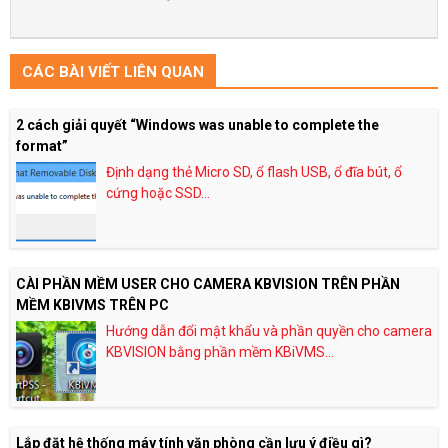
CÁC BÀI VIẾT LIÊN QUAN
2 cách giải quyết “Windows was unable to complete the
format”
Định dạng thẻ Micro SD, ổ flash USB, ổ đĩa bút, ổ
cứng hoặc SSD...
CÀI PHẦN MỀM USER CHO CAMERA KBVISION TRÊN PHẦN
MỀM KBIVMS TRÊN PC
Hướng dẫn đổi mật khẩu và phần quyền cho camera
KBVISION bằng phần mềm KBiVMS...
Lắp đặt hệ thống máy tính văn phòng cần lưu ý điều gì?