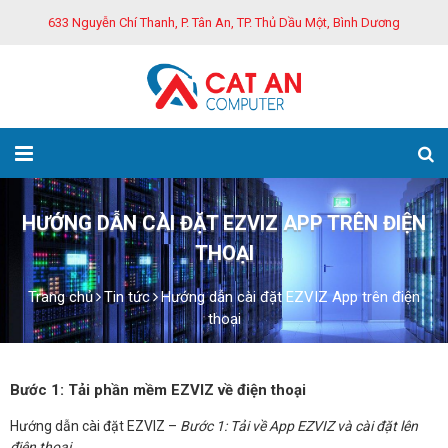
633 Nguyễn Chí Thanh, P. Tân An, TP. Thủ Dầu Một, Bình Dương
HƯỚNG DẪN CÀI ĐẶT EZVIZ APP TRÊN ĐIỆN
THOẠI
Trang chủ
Tin tức
Hướng dẫn cài đặt EZVIZ App trên điện
thoại
Bước 1: Tải phần mềm EZVIZ về điện thoại
Hướng dẫn cài đặt EZVIZ –
Bước 1: Tải về App EZVIZ và cài đặt lên
điện thoại