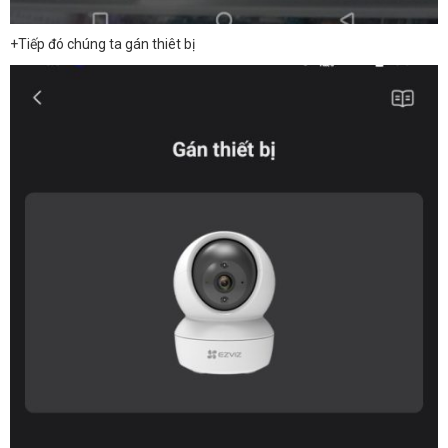
+Tiếp đó chúng ta gán thiêt bị