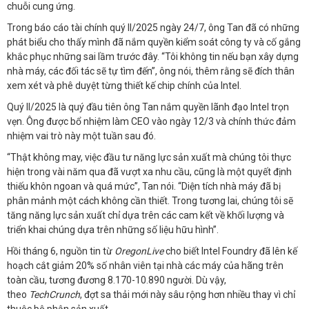
chuỗi cung ứng.
Trong báo cáo tài chính quý II/2025 ngày 24/7, ông Tan đã có những
phát biểu cho thấy mình đã nắm quyền kiểm soát công ty và cố gắng
khắc phục những sai lầm trước đây. “Tôi không tin nếu bạn xây dựng
nhà máy, các đối tác sẽ tự tìm đến”, ông nói, thêm rằng sẽ đích thân
xem xét và phê duyệt từng thiết kế chip chính của Intel.
Quý II/2025 là quý đầu tiên ông Tan nắm quyền lãnh đạo Intel trọn
vẹn. Ông được bổ nhiệm làm CEO vào ngày 12/3 và chính thức đảm
nhiệm vai trò này một tuần sau đó.
“Thật không may, việc đầu tư năng lực sản xuất mà chúng tôi thực
hiện trong vài năm qua đã vượt xa nhu cầu, cũng là một quyết định
thiếu khôn ngoan và quá mức”, Tan nói. “Diện tích nhà máy đã bị
phân mảnh một cách không cần thiết. Trong tương lai, chúng tôi sẽ
tăng năng lực sản xuất chỉ dựa trên các cam kết về khối lượng và
triển khai chúng dựa trên những số liệu hữu hình”.
Hồi tháng 6, nguồn tin từ
OregonLive
cho biết Intel Foundry đã lên kế
hoạch cắt giảm 20% số nhân viên tại nhà các máy của hãng trên
toàn cầu, tương đương 8.170-10.890 người. Dù vậy,
theo
TechCrunch
, đợt sa thải mới này sâu rộng hơn nhiều thay vì chỉ