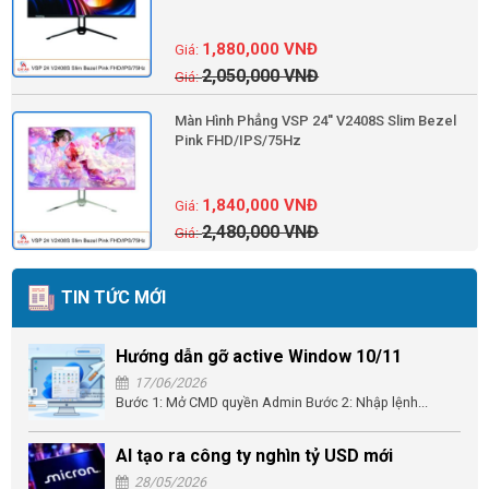
1,880,000
VNĐ
2,050,000
VNĐ
Màn Hình Phẳng VSP 24'' V2408S Slim Bezel
Pink FHD/IPS/75Hz
1,840,000
VNĐ
2,480,000
VNĐ
TIN TỨC MỚI
Hướng dẫn gỡ active Window 10/11
17/06/2026
Bước 1: Mở CMD quyền Admin Bước 2: Nhập lệnh...
AI tạo ra công ty nghìn tỷ USD mới
28/05/2026