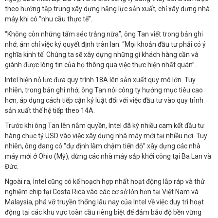
theo hướng tập trung xây dựng năng lực sản xuất, chỉ xây dựng nhà
máy khi có “nhu cầu thực tế”.
“Không còn những tấm séc trắng nữa”, ông Tan viết trong bản ghi
nhớ, ám chỉ việc ký quyết định tràn lan. “Mọi khoản đầu tư phải có ý
nghĩa kinh tế. Chúng ta sẽ xây dựng những gì khách hàng cần và
giành được lòng tin của họ thông qua việc thực hiện nhất quán”.
Intel hiện nỗ lực đưa quy trình 18A lên sản xuất quy mô lớn. Tuy
nhiên, trong bản ghi nhớ, ông Tan nói công ty hướng mục tiêu cao
hơn, áp dụng cách tiếp cận kỷ luật đối với việc đầu tư vào quy trình
sản xuất thế hệ tiếp theo 14A.
Trước khi ông Tan lên nắm quyền, Intel đã ký nhiều cam kết đầu tư
hàng chục tỷ USD vào việc xây dựng nhà máy mới tại nhiều nơi. Tuy
nhiên, ông đang có “dự định làm chậm tiến độ” xây dựng các nhà
máy mới ở Ohio (Mỹ), dừng các nhà máy sắp khởi công tại Ba Lan và
Đức.
Ngoài ra, Intel cũng có kế hoạch hợp nhất hoạt động lắp ráp và thử
nghiệm chip tại Costa Rica vào các cơ sở lớn hơn tại Việt Nam và
Malaysia, phá vỡ truyền thống lâu nay của Intel về việc duy trì hoạt
động tại các khu vực toàn cầu riêng biệt để đảm bảo độ bền vững