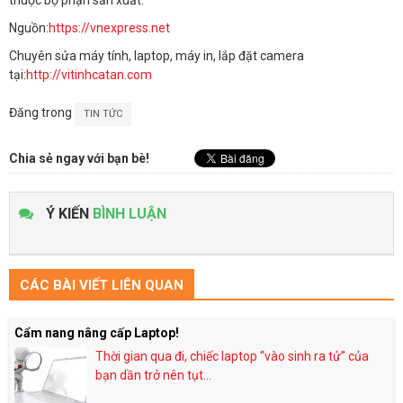
thuộc bộ phận sản xuất.
Nguồn:
https://vnexpress.net
Chuyên sửa máy tính, laptop, máy in, lắp đặt camera
tại:
http://vitinhcatan.com
Đăng trong
TIN TỨC
Chia sẻ ngay với bạn bè!
Ý KIẾN
BÌNH LUẬN
CÁC BÀI VIẾT LIÊN QUAN
Cẩm nang nâng cấp Laptop!
Thời gian qua đi, chiếc laptop “vào sinh ra tử” của
bạn dần trở nên tụt...