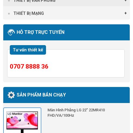
THIẾT BỊ VĂN PHÒNG
THIẾT BỊ MẠNG
HỖ TRỢ TRỰC TUYẾN
Tư vấn thiết kế
0707 8888 36
SẢN PHẨM BÁN CHẠY
Màn Hình Phẳng LG 22" 22MR410
FHD/VA/100Hz