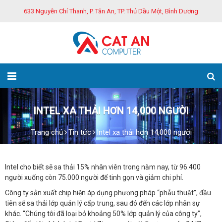
633 Nguyễn Chí Thanh, P. Tân An, TP. Thủ Dầu Một, Bình Dương
INTEL XA THẢI HƠN 14,000 NGƯỜI
Trang chủ
Tin tức
Intel xa thải hơn 14,000 người
Intel cho biết sẽ sa thải 15% nhân viên trong năm nay, từ 96.400
người xuống còn 75.000 người để tinh gọn và giảm chi phí.
Công ty sản xuất chip hiện áp dụng phương pháp “phẫu thuật”, đầu
tiên sẽ sa thải lớp quản lý cấp trung, sau đó đến các lớp nhân sự
khác. “Chúng tôi đã loại bỏ khoảng 50% lớp quản lý của công ty”,