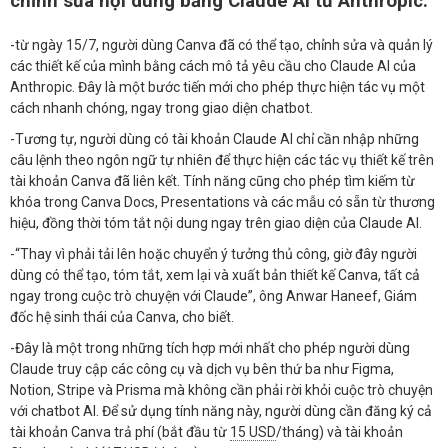
chỉnh sửa nội dung bằng Claude AI từ Anthropic.
-từ ngày 15/7, người dùng Canva đã có thể tạo, chỉnh sửa và quản lý
các thiết kế của mình bằng cách mô tả yêu cầu cho Claude AI của
Anthropic. Đây là một bước tiến mới cho phép thực hiện tác vụ một
cách nhanh chóng, ngay trong giao diện chatbot.
-Tương tự, người dùng có tài khoản Claude AI chỉ cần nhập những
câu lệnh theo ngôn ngữ tự nhiên để thực hiện các tác vụ thiết kế trên
tài khoản Canva đã liên kết. Tính năng cũng cho phép tìm kiếm từ
khóa trong Canva Docs, Presentations và các mẫu có sẵn từ thương
hiệu, đồng thời tóm tắt nội dung ngay trên giao diện của Claude AI.
-“Thay vì phải tải lên hoặc chuyển ý tưởng thủ công, giờ đây người
dùng có thể tạo, tóm tắt, xem lại và xuất bản thiết kế Canva, tất cả
ngay trong cuộc trò chuyện với Claude”, ông Anwar Haneef, Giám
đốc hệ sinh thái của Canva, cho biết.
-Đây là một trong những tích hợp mới nhất cho phép người dùng
Claude truy cập các công cụ và dịch vụ bên thứ ba như Figma,
Notion, Stripe và Prisma mà không cần phải rời khỏi cuộc trò chuyện
với chatbot AI. Để sử dụng tính năng này, người dùng cần đăng ký cả
tài khoản Canva trả phí (bắt đầu từ
15 USD
/tháng) và tài khoản