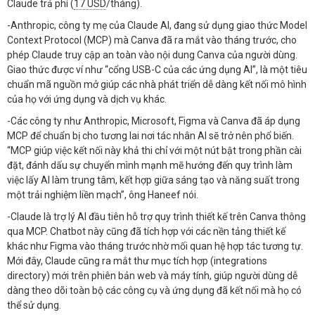
Claude trả phí (
17 USD
/tháng).
-Anthropic, công ty mẹ của Claude AI, đang sử dụng giao thức Model
Context Protocol (MCP) mà Canva đã ra mắt vào tháng trước, cho
phép Claude truy cập an toàn vào nội dung Canva của người dùng.
Giao thức được ví như “cổng USB-C của các ứng dụng AI”, là một tiêu
chuẩn mã nguồn mở giúp các nhà phát triển dễ dàng kết nối mô hình
của họ với ứng dụng và dịch vụ khác.
-Các công ty như Anthropic, Microsoft, Figma và Canva đã áp dụng
MCP để chuẩn bị cho tương lai nơi tác nhân AI sẽ trở nên phổ biến.
“MCP giúp việc kết nối này khả thi chỉ với một nút bật trong phần cài
đặt, đánh dấu sự chuyển mình mạnh mẽ hướng đến quy trình làm
việc lấy AI làm trung tâm, kết hợp giữa sáng tạo và năng suất trong
một trải nghiệm liền mạch”, ông Haneef nói.
-Claude là trợ lý AI đầu tiên hỗ trợ quy trình thiết kế trên Canva thông
qua MCP. Chatbot này cũng đã tích hợp với các nền tảng thiết kế
khác như Figma vào tháng trước nhờ mối quan hệ hợp tác tương tự.
Mới đây, Claude cũng ra mắt thư mục tích hợp (integrations
directory) mới trên phiên bản web và máy tính, giúp người dùng dễ
dàng theo dõi toàn bộ các công cụ và ứng dụng đã kết nối mà họ có
thể sử dụng.