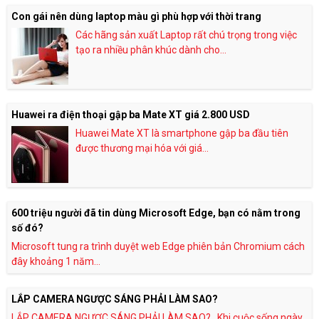
Con gái nên dùng laptop màu gì phù hợp với thời trang
Các hãng sản xuất Laptop rất chú trọng trong việc
tạo ra nhiều phân khúc dành cho...
Huawei ra điện thoại gập ba Mate XT giá 2.800 USD
Huawei Mate XT là smartphone gập ba đầu tiên
được thương mại hóa với giá...
600 triệu người đã tin dùng Microsoft Edge, bạn có nằm trong
số đó?
Microsoft tung ra trình duyệt web Edge phiên bản Chromium cách
đây khoảng 1 năm...
LẮP CAMERA NGƯỢC SÁNG PHẢI LÀM SAO?
LẮP CAMERA NGƯỢC SÁNG PHẢI LÀM SAO? Khi cuộc sống ngày