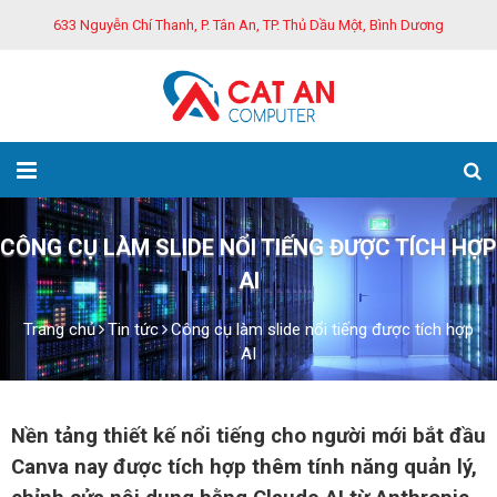
633 Nguyễn Chí Thanh, P. Tân An, TP. Thủ Dầu Một, Bình Dương
CÔNG CỤ LÀM SLIDE NỔI TIẾNG ĐƯỢC TÍCH HỢP
AI
Trang chủ
Tin tức
Công cụ làm slide nổi tiếng được tích hợp
AI
Nền tảng thiết kế nổi tiếng cho người mới bắt đầu
Canva nay được tích hợp thêm tính năng quản lý,