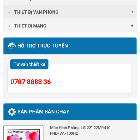
THIẾT BỊ VĂN PHÒNG
THIẾT BỊ MẠNG
HỖ TRỢ TRỰC TUYẾN
Tư vấn thiết kế
0707 8888 36
SẢN PHẨM BÁN CHẠY
Màn Hình Phẳng LG 22" 22MR410
FHD/VA/100Hz