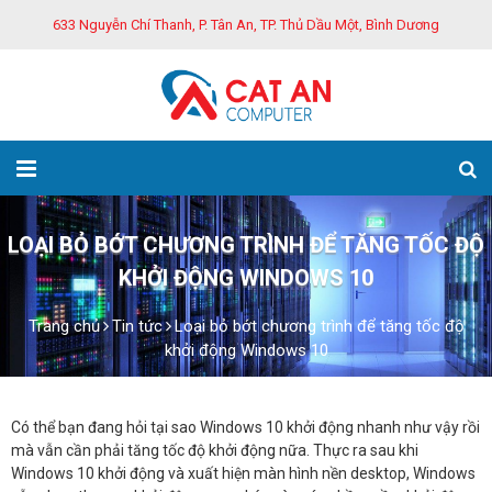
633 Nguyễn Chí Thanh, P. Tân An, TP. Thủ Dầu Một, Bình Dương
LOẠI BỎ BỚT CHƯƠNG TRÌNH ĐỂ TĂNG TỐC ĐỘ
KHỞI ĐỘNG WINDOWS 10
Trang chủ
Tin tức
Loại bỏ bớt chương trình để tăng tốc độ
khởi động Windows 10
Có thể bạn đang hỏi tại sao Windows 10 khởi động nhanh như vậy rồi
mà vẫn cần phải tăng tốc độ khởi động nữa. Thực ra sau khi
Windows 10 khởi động và xuất hiện màn hình nền desktop, Windows