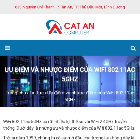
633 Nguyễn Chí Thanh, P. Tân An, TP. Thủ Dầu Một, Bình Dương
ƯU ĐIỂM VÀ NHƯỢC ĐIỂM CỦA WIFI 802.11AC
5GHZ
Trang chủ
Tin tức
Ưu điểm và nhược điểm của WiFi 802.11ac
5GHz
WiFi 802.11ac 5GHz có rất nhiều lợi thế so với WiFi 2.4GHz truyền
thống. Dưới đây là những ưu và nhược điểm của Wifi 802.11ac 5GHz.
Trở lại năm 1999, chúng ta có sự mở đầu cho tương lai không dây là