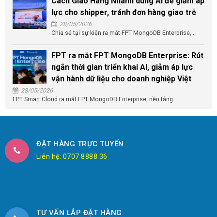
Cách Giao Hàng Nhanh dùng AI để giảm áp
lực cho shipper, tránh đơn hàng giao trễ
28/05/2026
Chia sẻ tại sự kiện ra mắt FPT MongoDB Enterprise,...
FPT ra mắt FPT MongoDB Enterprise: Rút
ngắn thời gian triển khai AI, giảm áp lực
vận hành dữ liệu cho doanh nghiệp Việt
28/05/2026
FPT Smart Cloud ra mắt FPT MongoDB Enterprise, nền tảng...
ĐẶT HÀNG TRỰC TUYẾN
Liên hệ: 0707 8888 36
TƯ VẤN LẮP ĐẶT HÀNG