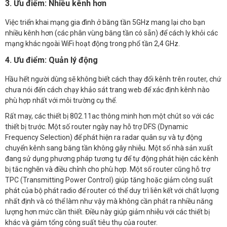
3. Ưu điểm: Nhiều kênh hơn
Việc triển khai mạng gia đình ở băng tần 5GHz mang lại cho bạn
nhiều kênh hơn (các phân vùng băng tần có sẵn) để cách ly khỏi các
mạng khác ngoài WiFi hoạt động trong phổ tần 2,4 GHz.
4. Ưu điểm: Quản lý động
Hầu hết người dùng sẽ không biết cách thay đổi kênh trên router, chứ
chưa nói đến cách chạy khảo sát trang web để xác định kênh nào
phù hợp nhất với môi trường cụ thể.
Rất may, các thiết bị 802.11ac thông minh hơn một chút so với các
thiết bị trước. Một số router ngày nay hỗ trợ DFS (Dynamic
Frequency Selection) để phát hiện ra radar quân sự và tự động
chuyển kênh sang băng tần không gây nhiễu. Một số nhà sản xuất
đang sử dụng phương pháp tương tự để tự động phát hiện các kênh
bị tắc nghẽn và điều chỉnh cho phù hợp. Một số router cũng hỗ trợ
TPC (Transmitting Power Control) giúp tăng hoặc giảm công suất
phát của bộ phát radio để router có thể duy trì liên kết với chất lượng
nhất định và có thể làm như vậy mà không cần phát ra nhiều năng
lượng hơn mức cần thiết. Điều này giúp giảm nhiễu với các thiết bị
khác và giảm tổng công suất tiêu thụ của router.