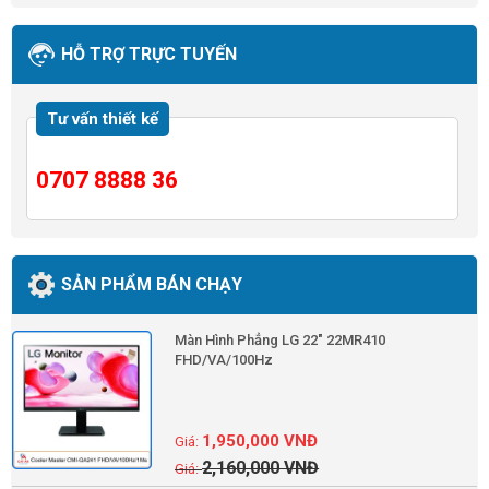
HỖ TRỢ TRỰC TUYẾN
Tư vấn thiết kế
0707 8888 36
SẢN PHẨM BÁN CHẠY
Màn Hình Phẳng LG 22" 22MR410
FHD/VA/100Hz
1,950,000
VNĐ
2,160,000
VNĐ