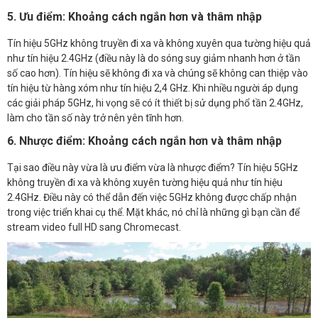
5. Ưu điểm: Khoảng cách ngắn hơn và thâm nhập
Tín hiệu 5GHz không truyền đi xa và không xuyên qua tường hiệu quả
như tín hiệu 2.4GHz (điều này là do sóng suy giảm nhanh hơn ở tần
số cao hơn). Tín hiệu sẽ không đi xa và chúng sẽ không can thiệp vào
tín hiệu từ hàng xóm như tín hiệu 2,4 GHz. Khi nhiều người áp dụng
các giải pháp 5GHz, hi vọng sẽ có ít thiết bị sử dụng phổ tần 2.4GHz,
làm cho tần số này trở nên yên tĩnh hơn.
6. Nhược điểm: Khoảng cách ngắn hơn và thâm nhập
Tại sao điều này vừa là ưu điểm vừa là nhược điểm? Tín hiệu 5GHz
không truyền đi xa và không xuyên tường hiệu quả như tín hiệu
2.4GHz. Điều này có thể dẫn đến việc 5GHz không được chấp nhận
trong việc triển khai cụ thể. Mặt khác, nó chỉ là những gì bạn cần để
stream video full HD sang Chromecast.