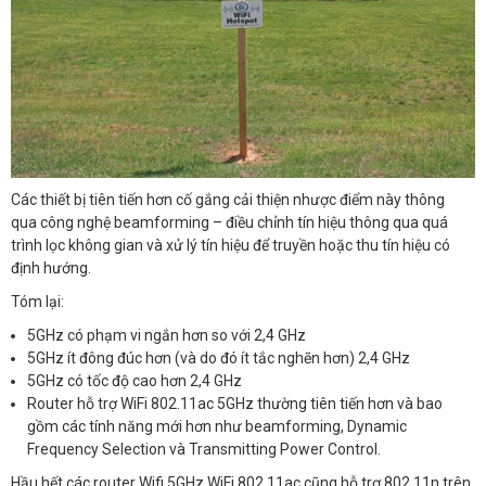
Các thiết bị tiên tiến hơn cố gắng cải thiện nhược điểm này thông
qua công nghệ beamforming – điều chỉnh tín hiệu thông qua quá
trình lọc không gian và xử lý tín hiệu để truyền hoặc thu tín hiệu có
định hướng.
Tóm lại:
5GHz có phạm vi ngắn hơn so với 2,4 GHz
5GHz ít đông đúc hơn (và do đó ít tắc nghẽn hơn) 2,4 GHz
5GHz có tốc độ cao hơn 2,4 GHz
Router hỗ trợ WiFi 802.11ac 5GHz thường tiên tiến hơn và bao
gồm các tính năng mới hơn như beamforming, Dynamic
Frequency Selection và Transmitting Power Control.
Hầu hết các router Wifi 5GHz WiFi 802.11ac cũng hỗ trợ 802.11n trên