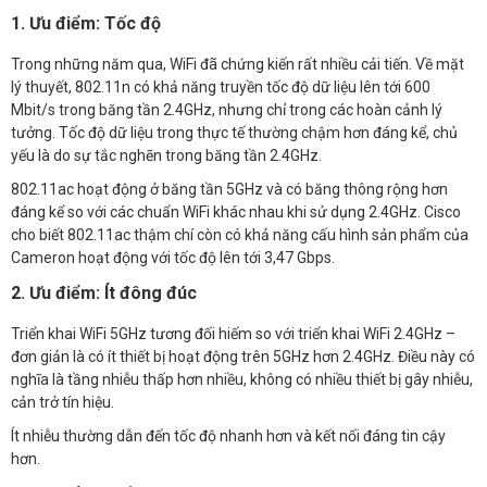
1. Ưu điểm: Tốc độ
Trong những năm qua, WiFi đã chứng kiến rất nhiều cải tiến. Về mặt
lý thuyết, 802.11n có khả năng truyền tốc độ dữ liệu lên tới 600
Mbit/s trong băng tần 2.4GHz, nhưng chỉ trong các hoàn cảnh lý
tưởng. Tốc độ dữ liệu trong thực tế thường chậm hơn đáng kể, chủ
yếu là do sự tắc nghẽn trong băng tần 2.4GHz.
802.11ac hoạt động ở băng tần 5GHz và có băng thông rộng hơn
đáng kể so với các chuẩn WiFi khác nhau khi sử dụng 2.4GHz. Cisco
cho biết 802.11ac thậm chí còn có khả năng cấu hình sản phẩm của
Cameron hoạt động với tốc độ lên tới 3,47 Gbps.
2. Ưu điểm: Ít đông đúc
Triển khai WiFi 5GHz tương đối hiếm so với triển khai WiFi 2.4GHz –
đơn giản là có ít thiết bị hoạt động trên 5GHz hơn 2.4GHz. Điều này có
nghĩa là tầng nhiễu thấp hơn nhiều, không có nhiều thiết bị gây nhiễu,
cản trở tín hiệu.
Ít nhiễu thường dẫn đến tốc độ nhanh hơn và kết nối đáng tin cậy
hơn.