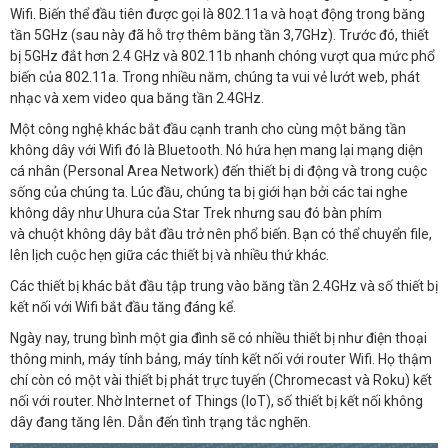
Wifi. Biến thể đầu tiên được gọi là 802.11a và hoạt động trong băng
tần 5GHz (sau này đã hỗ trợ thêm băng tần 3,7GHz). Trước đó, thiết
bị 5GHz đắt hơn 2.4 GHz và 802.11b nhanh chóng vượt qua mức phổ
biến của 802.11a. Trong nhiều năm, chúng ta vui vẻ lướt web, phát
nhạc và xem video qua băng tần 2.4GHz.
Một công nghệ khác bắt đầu cạnh tranh cho cùng một băng tần
không dây với Wifi đó là Bluetooth. Nó hứa hẹn mang lại mạng diện
cá nhân (Personal Area Network) đến thiết bị di động và trong cuộc
sống của chúng ta. Lúc đầu, chúng ta bị giới hạn bởi các tai nghe
không dây như Uhura của Star Trek nhưng sau đó bàn phím
và chuột không dây bắt đầu trở nên phổ biến. Bạn có thể chuyển file,
lên lịch cuộc hẹn giữa các thiết bị và nhiều thứ khác.
Các thiết bị khác bắt đầu tập trung vào băng tần 2.4GHz và số thiết bị
kết nối với Wifi bắt đầu tăng đáng kể.
Ngày nay, trung bình một gia đình sẽ có nhiều thiết bị như điện thoại
thông minh, máy tính bảng, máy tính kết nối với router Wifi. Họ thậm
chí còn có một vài thiết bị phát trực tuyến (Chromecast và Roku) kết
nối với router. Nhờ Internet of Things (IoT), số thiết bị kết nối không
dây đang tăng lên. Dẫn đến tình trạng tắc nghẽn.