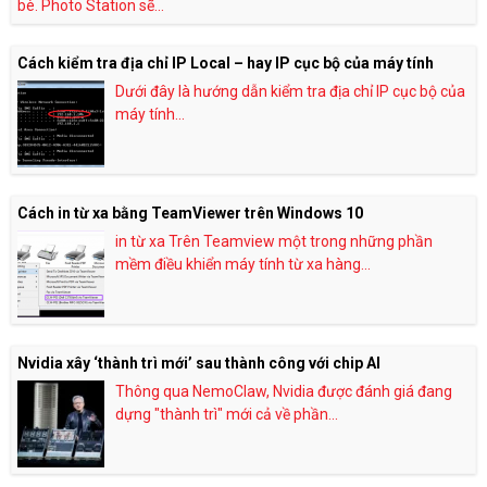
bè. Photo Station sẽ...
Cách kiểm tra địa chỉ IP Local – hay IP cục bộ của máy tính
Dưới đây là hướng dẫn kiểm tra địa chỉ IP cục bộ của
máy tính...
Cách in từ xa bằng TeamViewer trên Windows 10
in từ xa Trên Teamview một trong những phần
mềm điều khiển máy tính từ xa hàng...
Nvidia xây ‘thành trì mới’ sau thành công với chip AI
Thông qua NemoClaw, Nvidia được đánh giá đang
dựng "thành trì" mới cả về phần...