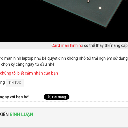
Card màn hình rờ
i có thể thay thế nâng cấ
rd màn hình laptop nhỏ bé quyết định không nhỏ tới trải nghiệm sử dụn
 chọn kỹ càng ngay từ đầu nhé!
chúng tôi biết cảm nhận của bạn
ong
TIN TỨC
ngay với bạn bè!
KIẾN
BÌNH LUẬN