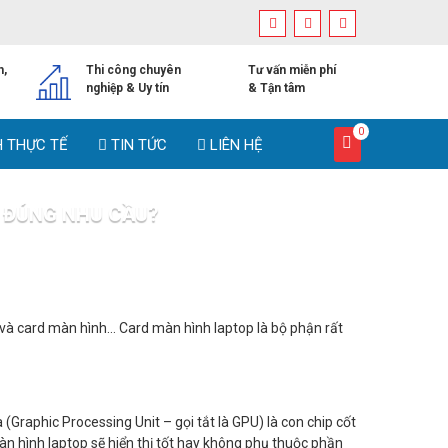
h,
Thi công chuyên
Tư vấn miễn phí
nghiệp & Uy tín
& Tận tâm
0
H THỰC TẾ
TIN TỨC
LIÊN HỆ
I ĐÚNG NHU CẦU?
úng nhu cầu?
và card màn hình… Card màn hình laptop là bộ phận rất
(Graphic Processing Unit – gọi tắt là GPU) là con chip cốt
 Màn hình laptop sẽ hiển thị tốt hay không phụ thuộc phần