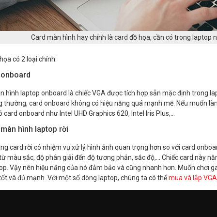
Card màn hình hay chính là card đồ họa, cần có trong laptop
họa có 2 loại chính:
 onboard
 hình laptop onboard là chiếc VGA được tích hợp sẵn mặc định trong la
g thường, card onboard không có hiệu năng quá mạnh mẽ. Nếu muốn làm
ó card onboard như Intel UHD Graphics 620, Intel Iris Plus,…
màn hình laptop rời
ng card rời có nhiệm vụ xử lý hình ảnh quan trọng hơn so với card onboard
, từ màu sắc, độ phân giải đến độ tương phản, sắc độ,… Chiếc card này n
op. Vậy nên hiệu năng của nó đảm bảo và cũng nhanh hơn. Muốn chơi g
 tốt và đủ mạnh. Với một số dòng laptop, chúng ta có thể
mua và lắp VGA 