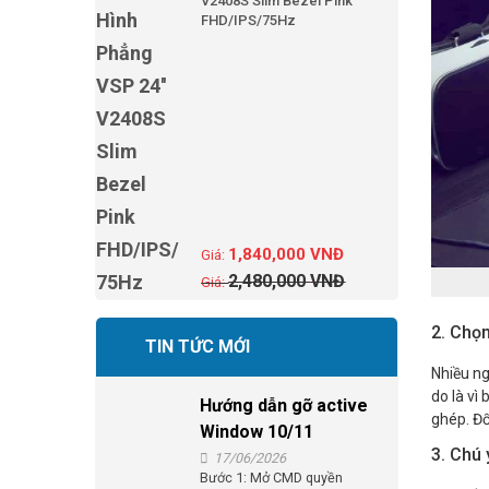
V2408S Slim Bezel Pink
FHD/IPS/75Hz
1,840,000
VNĐ
2,480,000
VNĐ
2. Chọ
TIN TỨC MỚI
Nhiều ng
do là vì
Hướng dẫn gỡ active
ghép. Đố
Window 10/11
3. Chú 
17/06/2026
Bước 1: Mở CMD quyền