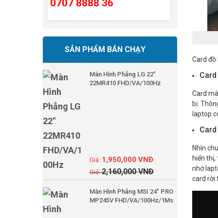
0707 8888 36
SẢN PHẨM BÁN CHẠY
Card đồ 
Màn Hình Phẳng LG 22"
Card
22MR410 FHD/VA/100Hz
Card màn
bị. Thôn
laptop c
Card 
Nhìn chu
hiển thị
1,950,000
VNĐ
nhớ lapt
2,160,000
VNĐ
card rời
Màn Hình Phẳng MSI 24" PRO
MP245V FHD/VA/100Hz/1Ms