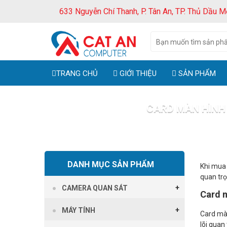
633 Nguyễn Chí Thanh, P. Tân An, TP. Thủ Dầu M
TRANG CHỦ
GIỚI THIỆU
SẢN PHẨM
CARD MÀN HÌNH 
Trang chủ
DANH MỤC SẢN PHẨM
Khi mua 
quan trọ
CAMERA QUAN SÁT
Card m
MÁY TÍNH
Card màn
lõi quan