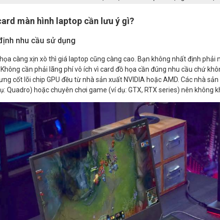
ard màn hình laptop cần lưu ý gì?
 định nhu cầu sử dụng
họa càng xịn xò thì giá laptop cũng càng cao. Bạn không nhất định phả
Không cần phải lãng phí vô ích vì card đồ họa cần đúng nhu cầu chứ kh
ưng cốt lõi chip GPU đều từ nhà sản xuất NVIDIA hoặc AMD. Các nhà s
dụ: Quadro) hoặc chuyên chơi game (ví dụ: GTX, RTX series) nên không k