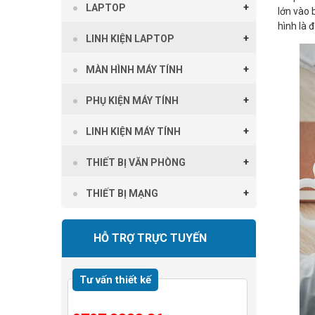
LAPTOP
lớn vào 
hình là 
LINH KIỆN LAPTOP
MÀN HÌNH MÁY TÍNH
PHỤ KIỆN MÁY TÍNH
LINH KIỆN MÁY TÍNH
THIẾT BỊ VĂN PHÒNG
THIẾT BỊ MẠNG
HỖ TRỢ TRỰC TUYẾN
Tư vấn thiết kế