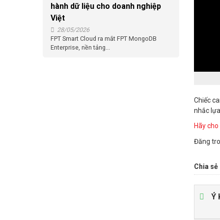
hành dữ liệu cho doanh nghiệp
Việt
28/05/2026
FPT Smart Cloud ra mắt FPT MongoDB
Enterprise, nền tảng...
Chiếc ca
nhắc lựa
Hãy cho 
Đăng tr
Chia sẻ 
Ý 