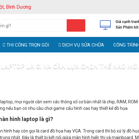
ột, Bình Dương
Giá cạnh tran
Sản Phẩm tốt
THI CÔNG TRỌN GÓI
DỊCH VỤ SỬA CHỮA
CÔNG TRÌN
LAPTOP LÀ GÌ VÀ CẦN LỰA CHỌN THẾ NÀO MỚ
Tin tức
Card màn hình laptop là gì và cần lựa chọn thế nào mới đ
laptop, mọi người cần xem các thông số cơ bản nhất là chip, RAM, ROM 
ng nếu bạn có nhu cầu chơi game cấu hình cao hay thiết kế đồ họa.
àn hình laptop là gì?
 hình hay còn gọi là card đồ họa hay VGA. Trong card thì bộ xử lý đồ họa 
 trọng nhất. Đây là thiết bị kết nối giữa màn hình hiển thị và mainboard.