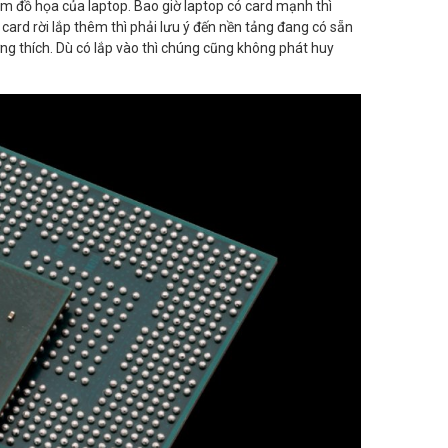
m đồ họa của laptop. Bao giờ laptop có card mạnh thì
rd rời lắp thêm thì phải lưu ý đến nền tảng đang có sẵn
ng thích. Dù có lắp vào thì chúng cũng không phát huy