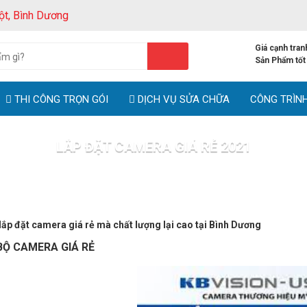
ột, Bình Dương
Giá cạnh tran
Sản Phẩm tốt
THI CÔNG TRỌN GÓI
DỊCH VỤ SỬA CHỮA
CÔNG TRÌN
LẮP ĐẶT CAMERA GIÁ RẺ 2021
Trang chủ
Tin tức
LẮP ĐẶT CAMERA GIÁ RẺ 2021
lắp đặt camera giá rẻ mà chất lượng lại cao tại Bình Dương
BỘ CAMERA GIÁ RẺ