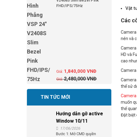
V2408S Slim Bezel Pink
FHD/IPS/75Hz
Vật t
Các cô
Camera d
nén và c
Camera d
HD và Fu
cao nhưn
Camera d
1,840,000
VNĐ
2,480,000
VNĐ
Camera d
thể sử d
Camera 
TIN TỨC MỚI
muốn qua
thể quan
Hướng dẫn gỡ active
Đặt biệt
Window 10/11
17/06/2026
Bước 1: Mở CMD quyền