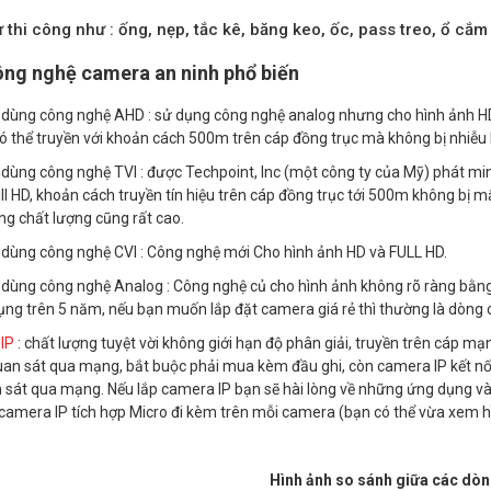
ư thi công như : ống, nẹp, tắc kê, băng keo, ốc, pass treo, ổ cắm 
ng nghệ camera an ninh phổ biến
ùng công nghệ AHD : sử dụng công nghệ analog nhưng cho hình ảnh HD(7
ó thể truyền với khoản cách 500m trên cáp đồng trục mà không bị nhiễu
ùng công nghệ TVI : được Techpoint, Inc (một công ty của Mỹ) phát m
ll HD, khoản cách truyền tín hiệu trên cáp đồng trục tới 500m không bị m
g chất lượng cũng rất cao.
ùng công nghệ CVI : Công nghệ mới Cho hình ảnh HD và FULL HD.
ùng công nghệ Analog : Công nghệ củ cho hình ảnh không rõ ràng bằng 
ụng trên 5 năm, nếu bạn muốn lắp đặt camera giá rẻ thì thường là dòng
IP
: chất lượng tuyệt vời không giới hạn độ phân giải, truyền trên cáp m
n sát qua mạng, bắt buộc phải mua kèm đầu ghi, còn camera IP kết nối tr
 sát qua mạng. Nếu lắp camera IP bạn sẽ hài lòng về những ứng dụng và
 camera IP tích hợp Micro đi kèm trên mỗi camera (bạn có thể vừa xem 
Hình ảnh so sánh giữa các dò