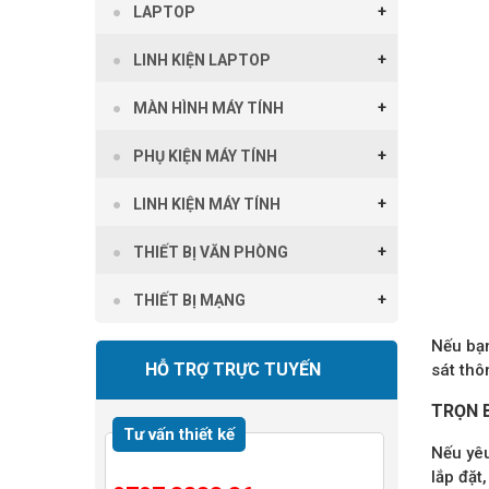
LAPTOP
LINH KIỆN LAPTOP
MÀN HÌNH MÁY TÍNH
PHỤ KIỆN MÁY TÍNH
LINH KIỆN MÁY TÍNH
THIẾT BỊ VĂN PHÒNG
THIẾT BỊ MẠNG
Nếu bạn
HỖ TRỢ TRỰC TUYẾN
sát thô
TRỌN 
Tư vấn thiết kế
Nếu yêu
lắp đặt,