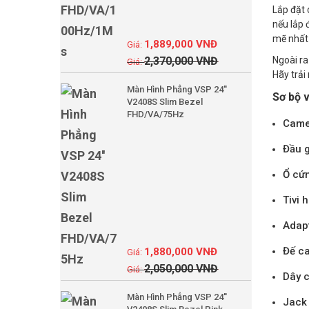
Lắp đặt 
nếu lắp 
mẽ nhất 
1,889,000
VNĐ
2,370,000
VNĐ
Ngoài ra
Hãy trải
Màn Hình Phẳng VSP 24''
Sơ bộ 
V2408S Slim Bezel
FHD/VA/75Hz
Camer
Đầu g
Ổ cứn
Tivi 
Adapt
Đế ca
1,880,000
VNĐ
2,050,000
VNĐ
Dây c
Màn Hình Phẳng VSP 24''
Jack 