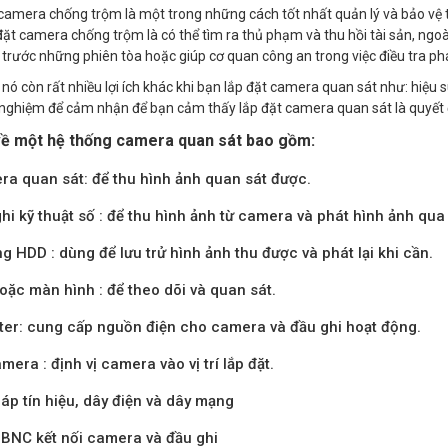
camera chống trộm là một trong những cách tốt nhất quản lý và bảo vệ t
đặt camera chống trộm là có thể tìm ra thủ phạm và thu hồi tài sản, n
trước những phiên tòa hoặc giúp cơ quan công an trong việc điều tra ph
 nó còn rất nhiều lợi ích khác khi bạn lắp đặt camera quan sát như: hiệu 
 nghiệm để cảm nhận để bạn cảm thấy lắp đặt camera quan sát là quyết 
về một hệ thống camera quan sát bao gồm:
a quan sát: để thu hình ảnh quan sát được.
hi kỹ thuật số : để thu hình ảnh từ camera và phát hình ảnh qua 
g HDD : dùng để lưu trử hình ảnh thu được và phát lại khi cần.
hoặc màn hình : để theo dõi và quan sát.
er: cung cấp nguồn điện cho camera và đầu ghi hoạt động.
mera : định vị camera vào vị trí lắp đặt.
áp tín hiệu, dây điện và dây mạng
BNC kết nối camera và đầu ghi