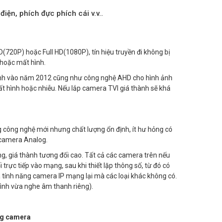
điện, phích đực phích cái v.v..
20P) hoặc Full HD(1080P), tín hiệu truyền đi không bị
 hoặc mất hình.
inh vào năm 2012 cũng như công nghệ AHD cho hình ảnh
ất hình hoặc nhiễu. Nếu lắp camera TVI giá thành sẽ khá
công nghệ mới nhưng chất lượng ổn định, ít hư hỏng có
 camera Analog.
ạng, giá thành tương đối cao. Tất cả các camera trên nếu
ực tiếp vào mạng, sau khi thiết lặp thông số, từ đó có
 tính năng camera IP mạng lại mà các loại khác không có.
hình vừa nghe âm thanh riêng).
ng camera