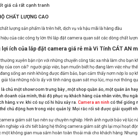
ốt giá cả rất cạnh tranh
BỘ CHẤT LƯỢNG CAO
chất lượng sản phẩm là trên hết, dịch vụ và hậu mãi là hàng đầu
 hiệu của các công ty lớn thì lắp đặt camera quan sát các dòng chất lượn
lợi ích của lắp đặt camera giá rẻ mà Vi Tính CÁT AN m
thường xuyên bận rộn với những chuyến công tác xa nhà làm cho bạn kh
y của con cái? người giúp việc, bạn muốn biết họ đang làm việc như thế
đang sống an ninh không được đảm bảo, bạn cảm thấy nơm nớp lo sợ kh
 giải tỏa những nỗi lo ấy với tính năng quan sát mọi lúc, mọi nơi thông qu
 là chủ một showroom trưng bày , một shop quần áo, một quán ăn hay
h doanh của mình, thái độ phục vụ khách hàng của nhân viên, thu ngân,
h hàng.v.vv. khi có sự cố hi hữu xảy ra.
Camera an ninh
có thể giống 
thể chủ động hơn trong việc quản lý. Mọi răc rối sẽ được giải quyết n
camera giám sát tạo nên sự chuyên nghiệp. Hình ảnh người bảo vệ lúc nà
ên nghiệp và chi tiết bằng hệ thống camera giám sát ghi lại mọi hoạt độn
 một không gian mua sắm hoàn toàn thoải mái cho khách hàng. Nhưng cũn