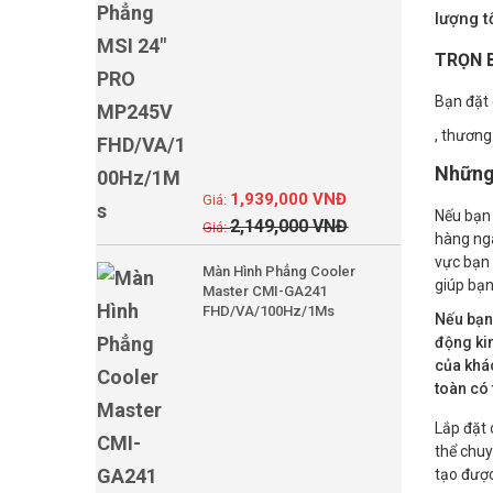
lượng t
TRỌN 
Bạn đặt 
, thương
Những 
1,939,000
VNĐ
Nếu bạn 
2,149,000
VNĐ
hàng ngà
vực bạn 
Màn Hình Phẳng Cooler
giúp bạn
Master CMI-GA241
FHD/VA/100Hz/1Ms
Nếu bạn
động kin
của khác
toàn có 
Lắp đặt 
thể chuy
tạo được