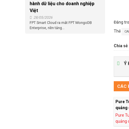
hành dữ liệu cho doanh nghiệp
Việt
28/05/2026
Đăng tr
FPT Smart Cloud ra mắt FPT MongoDB
Enterprise, nền tảng...
Thẻ
CA
Chia sẻ 
Ý 
CÁC B
Pure T
quảng 
Pure Tu
quảng c