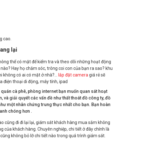
g cao.
ang lại
ông thể có mặt để kiểm tra và theo dõi những hoạt động
 nào? Hay họ chăm sóc, trông coi con của bạn ra sao? khu
i không có ai có mặt ở nhà?…
lắp đặt camera
giá rẻ sẽ
a điện thoại di động, máy tính, ipad
 quán cà phê, phòng internet bạn muốn quan sát hoạt
 và giải quyết các vấn đề như thất thoát đồ công ty, đồ
như một nhân chứng trung thực nhất cho bạn. Bạn hoàn
hanh chóng hơn .
o cũng đi đi lại lại, giám sát khách hàng mua sắm không
g của khách hàng. Chuyên nghiệp, chi tiết ở đây chính là
g không bỏ lỡ chi tiết nào trong quá trình giám sát.