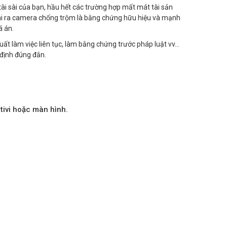
ài sài của bạn, hầu hết các trường hợp mất mát tài sản
goài ra camera chống trộm là bằng chứng hữu hiệu và mạnh
á án.
suất làm việc liên tục, làm bằng chứng trước pháp luật vv…
định đúng đắn.
tivi hoặc màn hình.