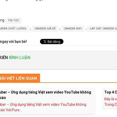
ong
TIN TỨC
,
,
,
MERA CHẤT LƯỢNG
CAMERA GIÁ RẺ
CAMERA WIFI
LAP DAT CAMERA G
ngay với bạn bè!
KIẾN
BÌNH LUẬN
ÀI VIẾT LIÊN QUAN
uber – Ứng dụng tiếng Việt xem video YouTube không
Top 4 
cáo
Đây là
ber – Ứng dụng tiếng Việt xem video YouTube không
Trong 
áo Với Pure...