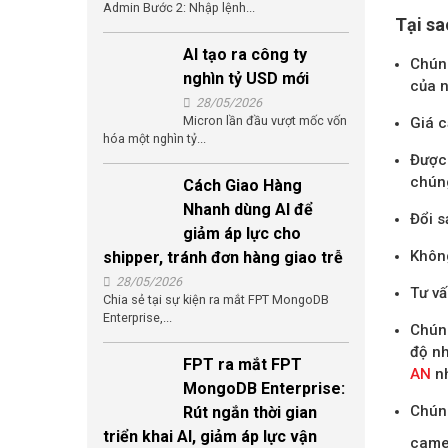
Admin Bước 2: Nhập lệnh...
Tại sa
AI tạo ra công ty
Chúng
nghìn tỷ USD mới
của n
28/05/2026
Micron lần đầu vượt mốc vốn
Giá c
hóa một nghìn tỷ...
Được 
chúng
Cách Giao Hàng
Nhanh dùng AI để
Đổi s
giảm áp lực cho
Không
shipper, tránh đơn hàng giao trễ
28/05/2026
Tư vấ
Chia sẻ tại sự kiện ra mắt FPT MongoDB
Enterprise,...
Chúng
độ nh
FPT ra mắt FPT
AN
nh
MongoDB Enterprise:
Chúng
Rút ngắn thời gian
triển khai AI, giảm áp lực vận
camer