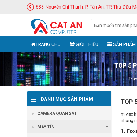
633 Nguyễn Chí Thanh, P. Tân An, TP. Thủ Dầu M
TRANG CHỦ
GIỚI THIỆU
SẢN PHẨM
TOP 5 
Tra
DANH MỤC SẢN PHẨM
TOP 
CAMERA QUAN SÁT
m việc h
nhưng mu
MÁY TÍNH
1. Fox