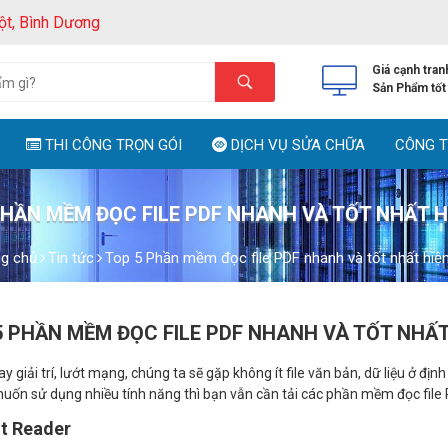
ột, Bình Dương
Giá cạnh tran
Sản Phẩm tốt
THI CÔNG TRỌN GÓI
DỊCH VỤ SỬA CHỮA
CÔNG T
PHẦN MỀM ĐỌC FILE PDF NHANH VÀ TỐT NHẤT H
ng chủ
Tin tức
Top 5 Phần mềm đọc file PDF nhanh và tốt nhất hiệ
5 PHẦN MỀM ĐỌC FILE PDF NHANH VÀ TỐT NHẤT
ay giải trí, lướt mạng, chúng ta sẽ gặp không ít file văn bản, dữ liệu ở đ
ốn sử dụng nhiều tính năng thì bạn vẫn cần tải các phần mềm đọc file
it Reader