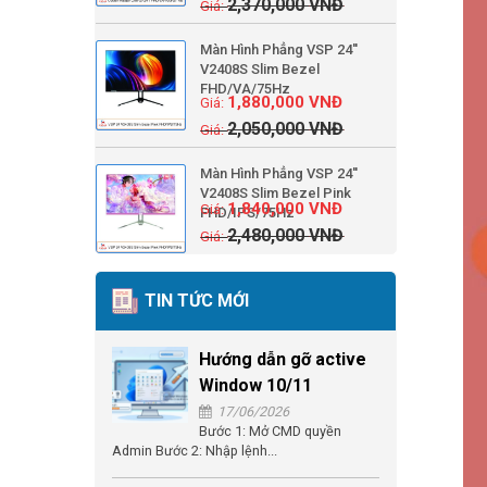
2,370,000
VNĐ
Màn Hình Phẳng VSP 24''
V2408S Slim Bezel
FHD/VA/75Hz
1,880,000
VNĐ
2,050,000
VNĐ
Màn Hình Phẳng VSP 24''
V2408S Slim Bezel Pink
1,840,000
VNĐ
FHD/IPS/75Hz
2,480,000
VNĐ
TIN TỨC MỚI
Hướng dẫn gỡ active
Window 10/11
17/06/2026
Bước 1: Mở CMD quyền
Admin Bước 2: Nhập lệnh...