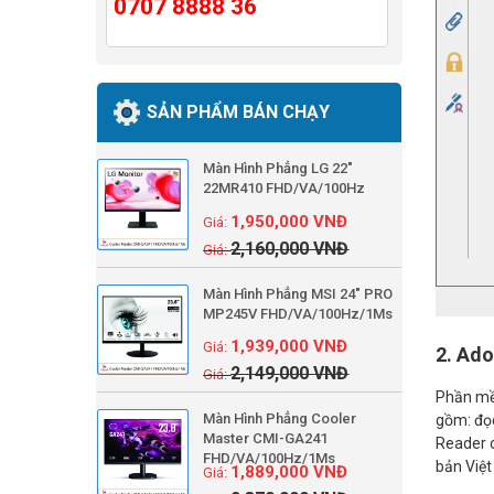
0707 8888 36
SẢN PHẨM BÁN CHẠY
Màn Hình Phẳng LG 22"
22MR410 FHD/VA/100Hz
1,950,000
VNĐ
2,160,000
VNĐ
Màn Hình Phẳng MSI 24" PRO
MP245V FHD/VA/100Hz/1Ms
1,939,000
VNĐ
2. Ad
2,149,000
VNĐ
Phần mềm
Màn Hình Phẳng Cooler
gồm: đọc
Master CMI-GA241
Reader c
FHD/VA/100Hz/1Ms
bản Việt
1,889,000
VNĐ