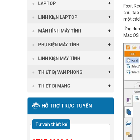
LAPTOP
Foxit Re
chú, tạo
LINH KIỆN LAPTOP
một cách
Ứng dụng
MÀN HÌNH MÁY TÍNH
Mac OS t
PHỤ KIỆN MÁY TÍNH
LINH KIỆN MÁY TÍNH
THIẾT BỊ VĂN PHÒNG
THIẾT BỊ MẠNG
HỖ TRỢ TRỰC TUYẾN
Tư vấn thiết kế