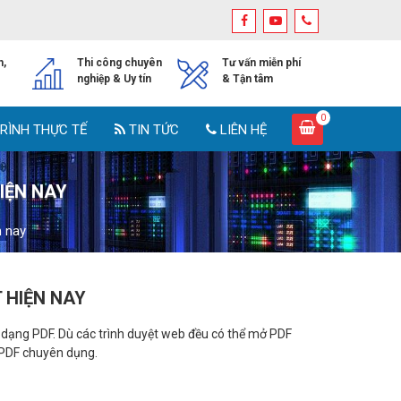
h,
Thi công chuyên
Tư vấn miễn phí
nghiệp & Uy tín
& Tận tâm
0
RÌNH THỰC TẾ
TIN TỨC
LIÊN HỆ
IỆN NAY
n nay
 HIỆN NAY
ịnh dạng PDF. Dù các trình duyệt web đều có thể mở PDF
 PDF chuyên dụng.