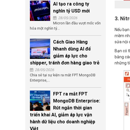
AI tạo ra công ty
nghìn tỷ USD mới
3. Nit
28/05/2026
Micron lần đầu vượt mốc vốn
hóa một nghìn tỷ...
Nếu bạn 
mềm như 
Cách Giao Hàng
sửa nội 
Nhanh dùng AI để
Bạn có t
giảm áp lực cho
bằng các
shipper, tránh đơn hàng giao trễ
những tí
28/05/2026
Chia sẻ tại sự kiện ra mắt FPT MongoDB
Enterprise,...
FPT ra mắt FPT
MongoDB Enterprise:
Rút ngắn thời gian
triển khai AI, giảm áp lực vận
hành dữ liệu cho doanh nghiệp
Việt