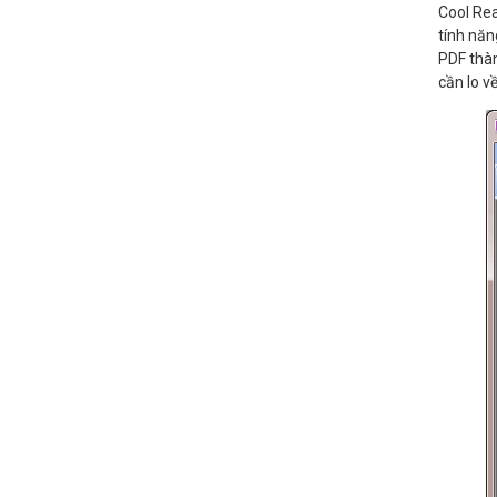
Cool Rea
tính năn
PDF thàn
cần lo về