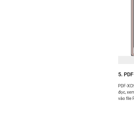
5. PD
PDF-XCha
đọc, xem
vào file