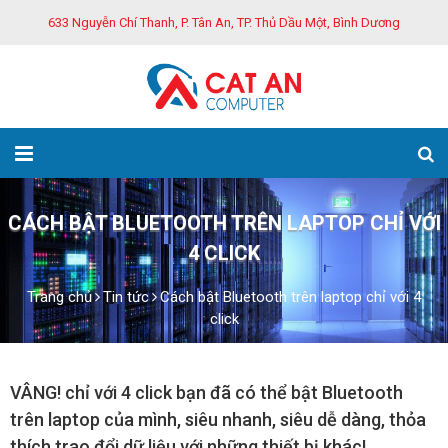
633 Nguyễn Chí Thanh, P. Tân An, TP. Thủ Dầu Một, Bình Dương
CÁCH BẬT BLUETOOTH TRÊN LAPTOP CHỈ VỚI
4 CLICK
Trang chủ
Tin tức
Cách bật Bluetooth trên laptop chỉ với 4
click
VÂNG! chỉ với 4 click bạn đã có thể bật Bluetooth
trên laptop của mình, siêu nhanh, siêu dễ dàng, thỏa
thích trao đổi dữ liệu với những thiết bị khác!