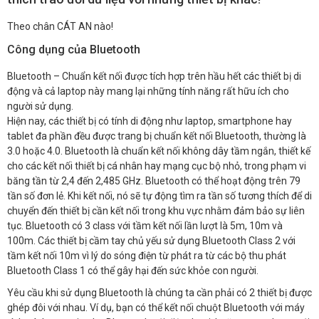
Theo chân CÁT AN nào!
Công dụng của Bluetooth
Bluetooth – Chuẩn kết nối được tích hợp trên hầu hết các thiết bị di
động và cả laptop này mang lại những tính năng rất hữu ích cho
người sử dụng.
Hiện nay, các thiết bị có tính di động như laptop, smartphone hay
tablet đa phần đều được trang bị chuẩn kết nối Bluetooth, thường là
3.0 hoặc 4.0. Bluetooth là chuẩn kết nối không dây tầm ngắn, thiết kế
cho các kết nối thiết bị cá nhân hay mạng cục bộ nhỏ, trong phạm vi
băng tần từ 2,4 đến 2,485 GHz. Bluetooth có thể hoạt động trên 79
tần số đơn lẻ. Khi kết nối, nó sẽ tự động tìm ra tần số tương thích để di
chuyển đến thiết bị cần kết nối trong khu vực nhằm đảm bảo sự liên
tục. Bluetooth có 3 class với tầm kết nối lần lượt là 5m, 10m và
100m. Các thiết bị cầm tay chủ yếu sử dụng Bluetooth Class 2 với
tầm kết nối 10m vì lý do sóng điện từ phát ra từ các bộ thu phát
Bluetooth Class 1 có thể gây hại đến sức khỏe con người.
Yêu cầu khi sử dụng Bluetooth là chúng ta cần phải có 2 thiết bị được
ghép đôi với nhau. Ví dụ, bạn có thể kết nối chuột Bluetooth với máy