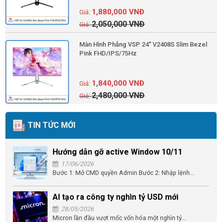
1,880,000
VNĐ
2,050,000
VNĐ
Màn Hình Phẳng VSP 24'' V2408S Slim Bezel
Pink FHD/IPS/75Hz
1,840,000
VNĐ
2,480,000
VNĐ
TIN TỨC MỚI
Hướng dẫn gỡ active Window 10/11
17/06/2026
Bước 1: Mở CMD quyền Admin Bước 2: Nhập lệnh...
AI tạo ra công ty nghìn tỷ USD mới
28/05/2026
Micron lần đầu vượt mốc vốn hóa một nghìn tỷ...