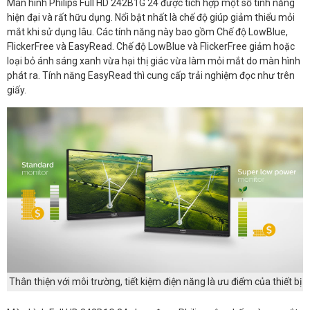
Màn hình Philips Full HD 242B1G 24 được tích hợp một số tính năng
hiện đại và rất hữu dụng. Nổi bật nhất là chế độ giúp giảm thiểu mỏi
mắt khi sử dụng lâu. Các tính năng này bao gồm Chế độ LowBlue,
FlickerFree và EasyRead. Chế độ LowBlue và FlickerFree giảm hoặc
loại bỏ ánh sáng xanh vừa hại thị giác vừa làm mỏi mắt do màn hình
phát ra. Tính năng EasyRead thì cung cấp trải nghiệm đọc như trên
giấy.
Thân thiện với môi trường, tiết kiệm điện năng là ưu điểm của thiết bị