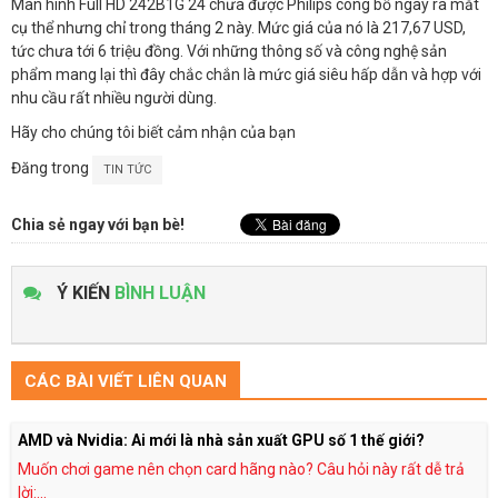
Màn hình Full HD 242B1G 24 chưa được Philips công bố ngày ra mắt
cụ thể nhưng chỉ trong tháng 2 này. Mức giá của nó là 217,67 USD,
tức chưa tới 6 triệu đồng. Với những thông số và công nghệ sản
phẩm mang lại thì đây chắc chắn là mức giá siêu hấp dẫn và hợp với
nhu cầu rất nhiều người dùng.
Hãy cho chúng tôi biết cảm nhận của bạn
Đăng trong
TIN TỨC
Chia sẻ ngay với bạn bè!
Ý KIẾN
BÌNH LUẬN
CÁC BÀI VIẾT LIÊN QUAN
AMD và Nvidia: Ai mới là nhà sản xuất GPU số 1 thế giới?
Muốn chơi game nên chọn card hãng nào? Câu hỏi này rất dễ trả
lời:...