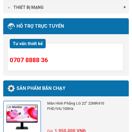
THIẾT BỊ MẠNG
HỖ TRỢ TRỰC TUYẾN
Tư vấn thiết kế
0707 8888 36
SẢN PHẨM BÁN CHẠY
Màn Hình Phẳng LG 22" 22MR410
FHD/VA/100Hz
1,950,000
VNĐ