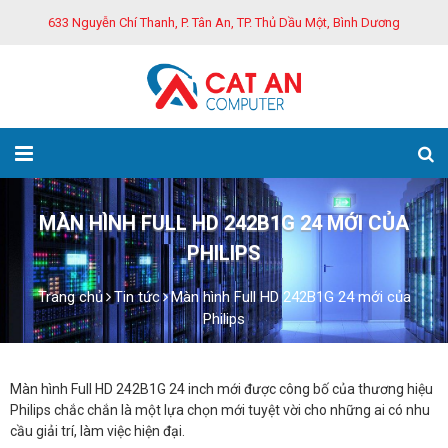
633 Nguyễn Chí Thanh, P. Tân An, TP. Thủ Dầu Một, Bình Dương
MÀN HÌNH FULL HD 242B1G 24 MỚI CỦA
PHILIPS
Trang chủ
Tin tức
Màn hình Full HD 242B1G 24 mới của
Philips
Màn hình Full HD 242B1G 24 inch mới được công bố của thương hiệu
Philips chắc chắn là một lựa chọn mới tuyệt vời cho những ai có nhu
cầu giải trí, làm việc hiện đại.