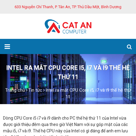
633 Nguyễn Chí Thanh, P. Tân An, TP. Thủ Dầu Một, Bình Dương
INTEL RA MẮT CPU CORE I5, I7 VÀ I9 THẾ HỆ
THỨ 11
Trang chủ
Tin tức
Intel ra mắt CPU Core i5, i7 và i9 thế hệ thứ
11
Dòng CPU Core i5 i7 và i9 dành cho PC thế hệ thứ 11 của Intel vừa
được giới thiệu đêm qua theo giờ Việt Nam với sự góp mặt của các
mẫu i5, i7 và i9. Thế hệ CPU này của Intel có gì đáng để anh em lưu