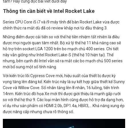
tâm? Hãy cùng đọc bài viết dưới đây
Thông tin cần biết về Intel Rocket Lake
Series CPU Core i5 i7 và i9 máy tính để bàn Rocket Lake vừa được
chính thức ra mắt dù đã có review khắp nơi từ đầu tháng 3.
Những điểm được cải tiến so với thế hệ tiền nhiệm tất nhiên là điều
được mọi người quan tâm nhất. Bộ xử lý thế hệ 11 khả năng cao ​​sẽ
hỗ trợ trên socket LGA 1200 trên bo mạch chủ 400 series. Chi tiết
này vẫn giống như Intel Rocket Lake-S (thế hệ 10 hiện tại). Thế
nhưng, bên cạnh đó Intel vẫn sẽ ra mắt các bo mạch chủ 500 series
mới bổ sung một số tính năng.
Với kiến ​​trúc lõi Cypress Cove mới, hiệu suất của thiết bị được kỳ
vọng tăng lên đáng kể. Kiến trúc này là sự kết hợp giữa thiết kế Sunny
Cove và Willow Cove. Số nhân tăng lên 8 nhân, 16 luồng, tiến trình
14nm. Kiến trúc đồ họa Xe mới thì được giới thiệu là mạnh gấp rưỡi
so với thế hệ thứ 9. Các loại màn hình cũng được hỗ trợ đa dạng hơn,
ví dụ như sản phẩm có HDMI 2.0b, DP1.4a, HBR3,… Khả năng xung ép
được nâng cấp nhưng chưa rõ thông số.