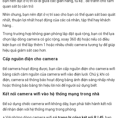
bạn nên đặt ở vị trí lối đi giữa các gian hàng, tủ kệ… để tránh cho tầm
quan sát bị cản trở.
Nhìn chung, bạn nên đặt ở vị trí sao cho bạn có thể quan sát bao quát
nhất, thuận lợi nhất hoạt động của các cá nhân, tập thể hay khách
hàng…
Trong trường hợp không gian phòng lắp đặt quá rộng, bạn có thể lựa
chọn lắp dòng camera có góc rộng, xoay 360 độ hoặc nếu có điều
kiện bạn có thể lắp thêm 1 hoặc nhiều chiếc camera tương tự để giúp
hiệu quả giám sát cao hơn.
Cấp nguồn
điện cho camera
Để camera hoạt động được, bạn cần cấp nguồn điện cho camera wifi
bằng cách cắm nguồn của camera wifi vào điện lưới. Chú ý, khi có
điện, camera sẽ thông báo hoạt động bằng ánh điện sáng nhấp nháy
hoặc thông báo bằng tín hiệu lời nói để người sử dụng biết.
Kết nối camera wifi vào hệ thống mạng trong nhà
Để sử dụng chiếc camera wifi không dây, bạn phải tiến hành kết nối
để nhận diện với hệ thống mạng trong phòng.
+ Với những dòng camera wifi
có trang bị cổng kết nối RJ 45
, bạn