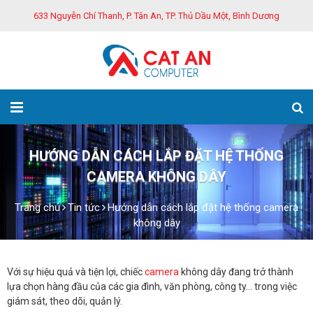
633 Nguyễn Chí Thanh, P. Tân An, TP. Thủ Dầu Một, Bình Dương
HƯỚNG DẪN CÁCH LẮP ĐẶT HỆ THỐNG
CAMERA KHÔNG DÂY
Trang chủ
Tin tức
Hướng dẫn cách lắp đặt hệ thống camera
không dây
Với sự hiệu quả và tiện lợi, chiếc
camera
không dây đang trở thành
lựa chọn hàng đầu của các gia đình, văn phòng, công ty… trong việc
giám sát, theo dõi, quản lý.