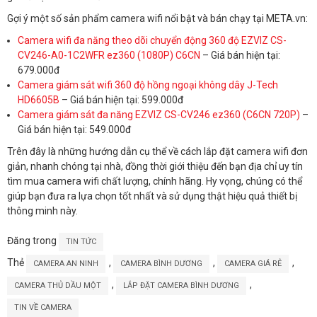
Gợi ý một số sản phẩm camera wifi nổi bật và bán chạy tại META.vn:
Camera wifi đa năng theo dõi chuyển động 360 độ EZVIZ CS-
CV246-A0-1C2WFR ez360 (1080P) C6CN
– Giá bán hiện tại:
679.000đ
Camera giám sát wifi 360 độ hồng ngoại không dây J-Tech
HD6605B
– Giá bán hiện tại: 599.000đ
Camera giám sát đa năng EZVIZ CS-CV246 ez360 (C6CN 720P)
–
Giá bán hiện tại: 549.000đ
Trên đây là những hướng dẫn cụ thể về cách lắp đặt camera wifi đơn
giản, nhanh chóng tại nhà, đồng thời giới thiệu đến bạn địa chỉ uy tín
tìm mua camera wifi chất lượng, chính hãng. Hy vọng, chúng có thể
giúp bạn đưa ra lựa chọn tốt nhất và sử dụng thật hiệu quả thiết bị
thông minh này.
Đăng trong
TIN TỨC
Thẻ
,
,
,
CAMERA AN NINH
CAMERA BÌNH DƯƠNG
CAMERA GIÁ RẺ
,
,
CAMERA THỦ DẦU MỘT
LẮP ĐẶT CAMERA BÌNH DƯƠNG
TIN VỀ CAMERA