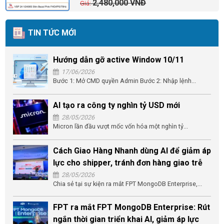
2,480,000
VNĐ
TIN TỨC MỚI
Hướng dẫn gỡ active Window 10/11
17/06/2026
Bước 1: Mở CMD quyền Admin Bước 2: Nhập lệnh...
AI tạo ra công ty nghìn tỷ USD mới
28/05/2026
Micron lần đầu vượt mốc vốn hóa một nghìn tỷ...
Cách Giao Hàng Nhanh dùng AI để giảm áp
lực cho shipper, tránh đơn hàng giao trễ
28/05/2026
Chia sẻ tại sự kiện ra mắt FPT MongoDB Enterprise,...
FPT ra mắt FPT MongoDB Enterprise: Rút
ngắn thời gian triển khai AI, giảm áp lực