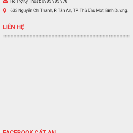
Hỗ Trợ Kỹ Thuật: 0985 985 978
633 Nguyễn Chí Thanh, P. Tân An, TP. Thủ Dầu Một, Bình Dương.
LIÊN HỆ
FACEBOOK CÁT AN