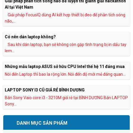
Giải pháp phân tích sóng não để luyện thi giành giải hackathon
AI tại Việt Nam
Giải pháp FocusIQ dùng AI kết hợp thiết bị đeo để phân tích sóng
não,...
Có nên dán laptop không?
Sau khi dán laptop, bạn sẽ không còn gặp tình trạng bị in dấu tay
lem...
Những mẫu laptop ASUS sở hữu CPU Intel thế hệ 11 đáng mua
Nói đến Laptop thì bao la rộng lớn. Nói đến độ mới mẻ đáng quan...
LAPTOP SONY I3 CŨ GIÁ RẺ BÌNH DƯƠNG
Bán Sony Vaio core i3 - 3210M giá rẻ tại BÌNH DƯƠNG Bán LAPTOP
Sony...
DANH MỤC SẢN PHẨM