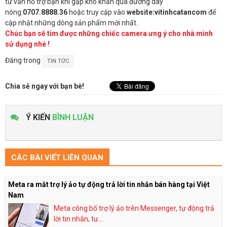
tư vấn hỗ trợ bạn khi gặp khó khăn qua đường dây
nóng:
0707.8888.36
hoặc truy cập vào
website:vitinhcatancom
để
cập nhật những dòng sản phẩm mới nhất.
Chúc bạn sẽ tìm được những chiếc camera ưng ý cho nhà mình
sử dụng nhé !
Đăng trong
TIN TỨC
Chia sẻ ngay với bạn bè!
Ý KIẾN
BÌNH LUẬN
CÁC BÀI VIẾT LIÊN QUAN
Meta ra mắt trợ lý ảo tự động trả lời tin nhắn bán hàng tại Việt
Nam
Meta công bố trợ lý ảo trên Messenger, tự động trả
lời tin nhắn, tư...