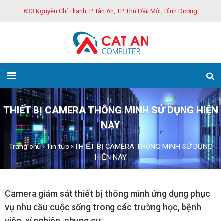
633 Nguyễn Chí Thanh, P. Tân An, TP. Thủ Dầu Một, Bình Dương
THIẾT BỊ CAMERA THÔNG MINH SỬ DỤNG HIỆN
NAY
Trang chủ
Tin tức
THIẾT BỊ CAMERA THÔNG MINH SỬ DỤNG
HIỆN NAY
Camera giám sát thiết bị thông minh ứng dụng phục
vụ nhu cầu cuộc sống trong các trường học, bệnh
viện, xí nghiệp, chung cư…