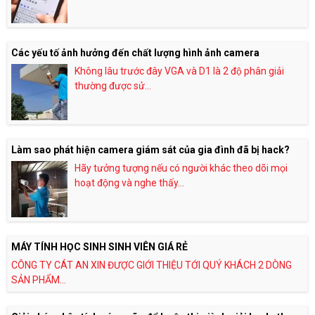
Các yếu tố ảnh hưởng đến chất lượng hình ảnh camera
Không lâu trước đây VGA và D1 là 2 độ phân giải
thường được sử...
Làm sao phát hiện camera giám sát của gia đình đã bị hack?
Hãy tưởng tượng nếu có người khác theo dõi mọi
hoạt động và nghe thấy...
MÁY TÍNH HỌC SINH SINH VIÊN GIÁ RẺ
CÔNG TY CÁT AN XIN ĐƯỢC GIỚI THIỆU TỚI QUÝ KHÁCH 2 DÒNG
SẢN PHẨM...