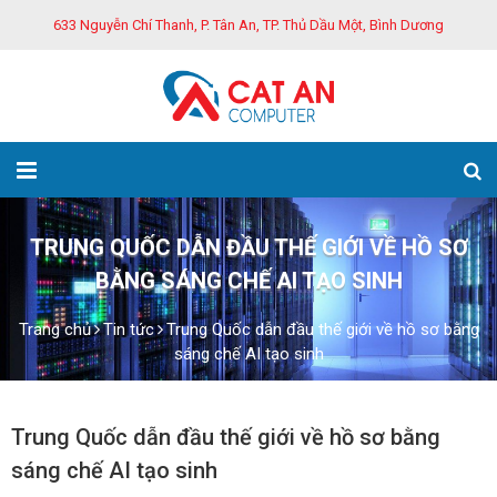
633 Nguyễn Chí Thanh, P. Tân An, TP. Thủ Dầu Một, Bình Dương
TRUNG QUỐC DẪN ĐẦU THẾ GIỚI VỀ HỒ SƠ
BẰNG SÁNG CHẾ AI TẠO SINH
Trang chủ
Tin tức
Trung Quốc dẫn đầu thế giới về hồ sơ bằng
sáng chế AI tạo sinh
Trung Quốc dẫn đầu thế giới về hồ sơ bằng
sáng chế AI tạo sinh