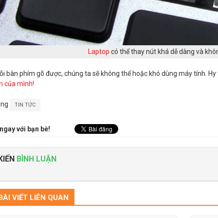
Laptop
có thể thay nút khá dễ dàng và khôn
lỗi bàn phím gõ được, chúng ta sẽ không thể hoặc khó dùng máy tính. H
m của mình!
ong
TIN TỨC
ngay với bạn bè!
KIẾN
BÌNH LUẬN
ÀI VIẾT LIÊN QUAN