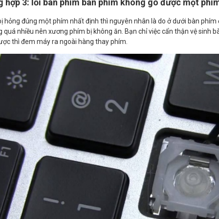
 hợp 3: lỗi bàn phím bàn phím không gõ được một phí
bị hỏng đúng một phím nhất định thì nguyên nhân là do ở dưới bàn phím đ
g quá nhiều nên xương phím bị không ăn. Bạn chỉ việc cẩn thận vệ sinh b
ợc thì đem máy ra ngoài hàng thay phím.