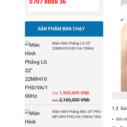
0707 8888 36
SẢN PHẨM BÁN CHẠY
Màn Hình Phẳng LG 22"
22MR410 FHD/VA/100Hz
1,950,000
VNĐ
2,160,000
VNĐ
1.3. Sử
Màn Hình Phẳng MSI 24" PRO
MP245V FHD/VA/100Hz/1Ms
Đối v