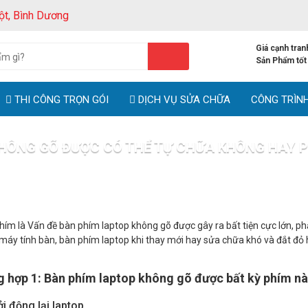
ột, Bình Dương
Giá cạnh tran
Sản Phẩm tốt
THI CÔNG TRỌN GÓI
DỊCH VỤ SỬA CHỮA
CÔNG TRÌN
HÔNG GÕ ĐƯỢC CÓ THỂ TỰ CHỮA KHÔNG HAY 
 tức
Bàn phím laptop không gõ được có thể tự chữa không hay phả
phím là Vấn đề bàn phím laptop không gõ được gây ra bất tiện cực lớn, 
máy tính bàn, bàn phím laptop khi thay mới hay sửa chữa khó và đắt đỏ 
 hợp 1: Bàn phím laptop không gõ được bất kỳ phím n
ởi động lại laptop