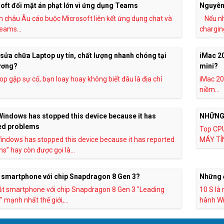
oft đối mặt án phạt lớn vì ứng dụng Teams
Nguyên 
n châu Âu cáo buộc Microsoft liên kết ứng dụng chat và
Nếu n
eams...
charging
 sửa chữa Laptop uy tín, chất lượng nhanh chóng tại
iMac 20
ương?
mini?
top gặp sự cố, bạn loay hoay không biết đâu là địa chỉ
iMac 20
niềm...
 Windows has stopped this device because it has
NHỮNG
ed problems
Top CP
Windows has stopped this device because it has reported
MÁY TÍN
s” hay còn được gọi là...
 smartphone với chip Snapdragon 8 Gen 3?
Những đ
t smartphone với chip Snapdragon 8 Gen 3 "Leading
10 S là
 mạnh nhất thế giới,...
hành Wi