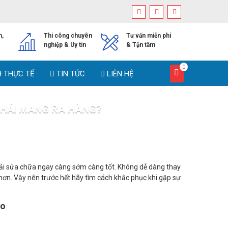
h,
Thi công chuyên
Tư vấn miễn phí
nghiệp & Uy tín
& Tận tâm
0
H THỰC TẾ
TIN TỨC
LIÊN HỆ
PHẢI MANG RA HÀNG?
i mang ra hàng?
phải sửa chữa ngay càng sớm càng tốt. Không dễ dàng thay
hơn. Vậy nên trước hết hãy tìm cách khắc phục khi gặp sự
ào