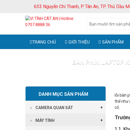
633 Nguyễn Chí Thanh, P. Tân An, TP. Thủ Dầu M
TRANG CHỦ
GIỚI THIỆU
SẢN PHẨM
BÀN PHÍM LAPTOP K
Trang chủ
Tin
DANH MỤC SẢN PHẨM
lỗi bàn 
thế như 
cố.
CAMERA QUAN SÁT
Trường
MÁY TÍNH
1.1. Kh