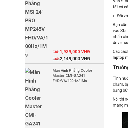
Vào Star
tất cả c
Đối v
Bạn cũng
vào Star
nhấn chu
driver s
1,939,000
VNĐ
Các cách
laptop m
2,149,000
VNĐ
Trường
Màn Hình Phẳng Cooler
Master CMI-GA241
Tình huố
FHD/VA/100Hz/1Ms
chạm, bị
bằng bút
Nói thì 
mang máy