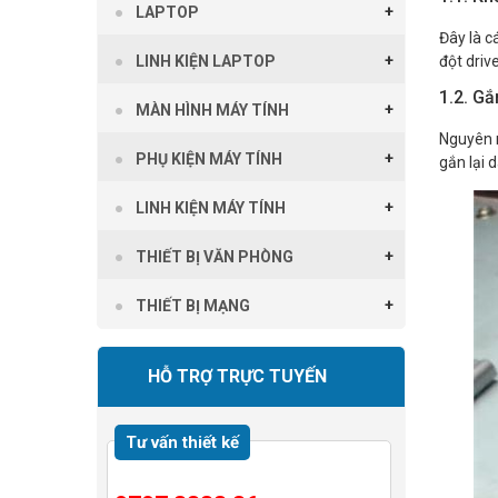
LAPTOP
Đây là c
LINH KIỆN LAPTOP
đột driv
1.2. Gắ
MÀN HÌNH MÁY TÍNH
Nguyên n
PHỤ KIỆN MÁY TÍNH
gắn lại 
LINH KIỆN MÁY TÍNH
THIẾT BỊ VĂN PHÒNG
THIẾT BỊ MẠNG
HỖ TRỢ TRỰC TUYẾN
Tư vấn thiết kế