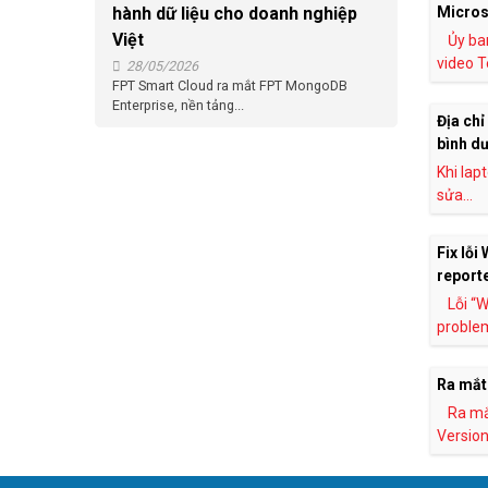
hành dữ liệu cho doanh nghiệp
Micros
Việt
Ủy ba
video T
28/05/2026
FPT Smart Cloud ra mắt FPT MongoDB
Enterprise, nền tảng...
Địa chỉ
bình d
Khi lap
sửa...
Fix lỗi
report
Lỗi “
problem
Ra mắt
Ra mắ
Version"