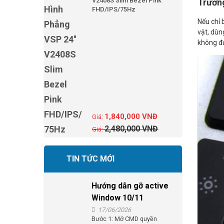
V2408S Slim Bezel Pink
Trường
FHD/IPS/75Hz
Nếu chỉ 
vật, dùn
không đư
1,840,000
VNĐ
2,480,000
VNĐ
TIN TỨC MỚI
Hướng dẫn gỡ active
Window 10/11
17/06/2026
Bước 1: Mở CMD quyền