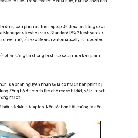
sier to use. Trong các mục xuất hiện, bạn bỏ chọn tích
 ta dùng bàn phím ảo trên laptop để thao tác bằng cách
ice Manager > Keyboards > Standard PS/2 Keyboards >
n driver mới, ấn vào Search automatically for updated
 lỗi phần cứng thì chúng ta chỉ có cách mua bàn phím
 hơn. Đa phần nguyên nhân sẽ là do mạch bàn phím bị
 dùng đồng hồ đo mạch tìm chỗ mạch bị đứt, vẽ lại mạch
đường mạch.
 hiểu về điện, về laptop. Nên tốt hơn hết chúng ta nên