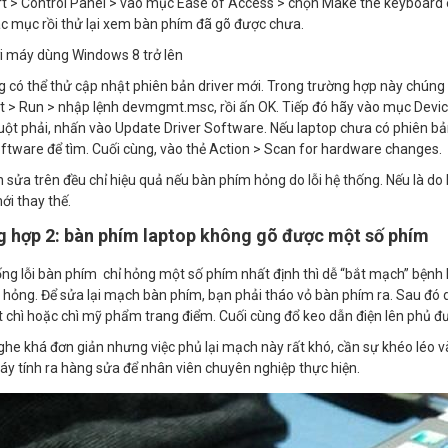
t > Control Panel > vào mục Ease of Access > chọn Make the keyboard ea
ác mục rồi thử lại xem bàn phím đã gõ được chưa.
ới máy dùng Windows 8 trở lên
 có thể thử cập nhật phiên bản driver mới. Trong trường hợp này chúng
t > Run > nhập lệnh devmgmt.msc, rồi ấn OK. Tiếp đó hãy vào mục Dev
ột phải, nhấn vào Update Driver Software. Nếu laptop chưa có phiên bả
oftware để tìm. Cuối cùng, vào thẻ Action > Scan for hardware changes.
 sửa trên đều chỉ hiệu quả nếu bàn phím hỏng do lỗi hệ thống. Nếu là do
ới thay thế.
 hợp 2: bàn phím laptop không gõ được một số phím
ng lỗi bàn phím chỉ hỏng một số phím nhất định thì dễ “bắt mạch” bệnh
 hỏng. Để sửa lại mạch bàn phím, bạn phải tháo vỏ bàn phím ra. Sau đó
 chì hoặc chì mỹ phẩm trang điểm. Cuối cùng đổ keo dẫn điện lên phủ 
nghe khá đơn giản nhưng việc phủ lại mạch này rất khó, cần sự khéo léo và
 tính ra hàng sửa để nhân viên chuyên nghiệp thực hiện.