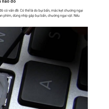
m nào đó
ó có vấn đề. Có thể là do bụi bẩn, mắc kẹt chướng ngại
àn phím, dùng nhíp gắp bụi bẩn, chướng ngại vật. Nếu