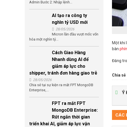
Admin Bước 2: Nhập lệnh...
AI tạo ra công ty
nghìn tỷ USD mới
28/05/2026
Micron lần đầu vượt mốc vốn
hóa một nghìn tỷ...
Một khi 
bàn
phí
Cách Giao Hàng
Nhanh dùng AI để
Đăng tr
giảm áp lực cho
shipper, tránh đơn hàng giao trễ
Chia sẻ 
28/05/2026
Chia sẻ tại sự kiện ra mắt FPT MongoDB
Enterprise,...
Ý 
FPT ra mắt FPT
MongoDB Enterprise:
CÁC B
Rút ngắn thời gian
triển khai AI, giảm áp lực vận