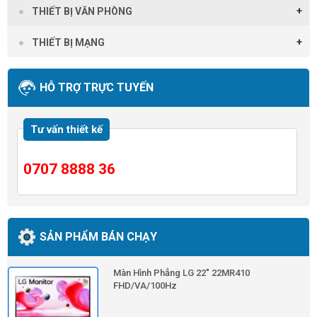
THIẾT BỊ VĂN PHÒNG
THIẾT BỊ MẠNG
HỖ TRỢ TRỰC TUYẾN
Tư vấn thiết kế
0707 8888 36
SẢN PHẨM BÁN CHẠY
Màn Hình Phẳng LG 22" 22MR410
FHD/VA/100Hz