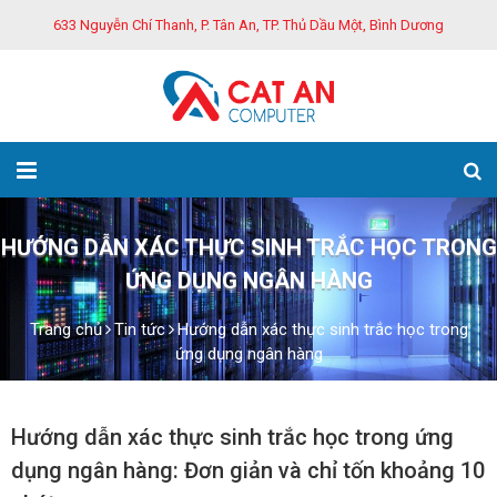
633 Nguyễn Chí Thanh, P. Tân An, TP. Thủ Dầu Một, Bình Dương
HƯỚNG DẪN XÁC THỰC SINH TRẮC HỌC TRONG
ỨNG DỤNG NGÂN HÀNG
Trang chủ
Tin tức
Hướng dẫn xác thực sinh trắc học trong
ứng dụng ngân hàng
Hướng dẫn xác thực sinh trắc học trong ứng
dụng ngân hàng: Đơn giản và chỉ tốn khoảng 10