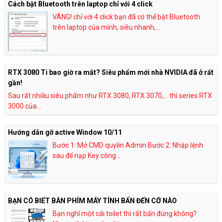
Cách bật Bluetooth trên laptop chỉ với 4 click
VÂNG! chỉ với 4 click bạn đã có thể bật Bluetooth
trên laptop của mình, siêu nhanh,...
RTX 3080 Ti bao giờ ra mắt? Siêu phẩm mới nhà NVIDIA đã ở rất
gần!
Sau rất nhiều siêu phẩm như RTX 3080, RTX 3070,… thì series RTX
3000 của...
Hướng dẫn gỡ active Window 10/11
Bước 1: Mở CMD quyền Admin Bước 2: Nhập lệnh
sau để nạp Key công...
BẠN CÓ BIẾT BÀN PHÍM MÁY TÍNH BẨN ĐẾN CỠ NÀO
Bạn nghĩ một cái toilet thì rất bẩn đúng không?