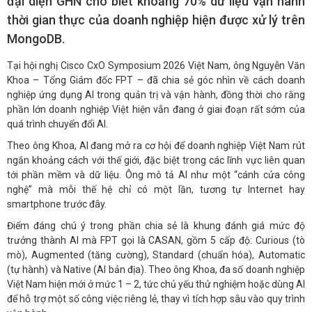
đại diện GHN cho biết khoảng 70% dữ liệu vận hành
thời gian thực của doanh nghiệp hiện được xử lý trên
MongoDB.
Tại hội nghị Cisco CxO Symposium 2026 Việt Nam, ông Nguyễn Văn
Khoa – Tổng Giám đốc FPT – đã chia sẻ góc nhìn về cách doanh
nghiệp ứng dụng AI trong quản trị và vận hành, đồng thời cho rằng
phần lớn doanh nghiệp Việt hiện vẫn đang ở giai đoạn rất sớm của
quá trình chuyển đổi AI.
Theo ông Khoa, AI đang mở ra cơ hội để doanh nghiệp Việt Nam rút
ngắn khoảng cách với thế giới, đặc biệt trong các lĩnh vực liên quan
tới phần mềm và dữ liệu. Ông mô tả AI như một “cánh cửa công
nghệ” mà mỗi thế hệ chỉ có một lần, tương tự Internet hay
smartphone trước đây.
Điểm đáng chú ý trong phần chia sẻ là khung đánh giá mức độ
trưởng thành AI mà FPT gọi là CASAN, gồm 5 cấp độ: Curious (tò
mò), Augmented (tăng cường), Standard (chuẩn hóa), Automatic
(tự hành) và Native (AI bản địa). Theo ông Khoa, đa số doanh nghiệp
Việt Nam hiện mới ở mức 1 – 2, tức chủ yếu thử nghiệm hoặc dùng AI
để hỗ trợ một số công việc riêng lẻ, thay vì tích hợp sâu vào quy trình