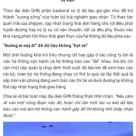
sự kiện.
Theo đại diện GHN, phần backend xử lý dữ liệu giờ gần như đã trở
thành “xương sống” của toàn bộ trải nghiệm giao nhận. Từ thao tác
quét mã của shipper, cập nhật trạng thái đơn hàng cho tới điều phối
tuyến đường hay xử lý sự cố vận chuyển, tất cả đều phụ thuộc vào
khả năng phản hồi theo thời gian thực của hệ thống dữ liệu phía sau.
“Đường ai nấy đi” để dữ liệu không “kẹt xe”
Một tình huống khá trớ trêu nhưng rất hay gặp ở các công ty lớn là
việc hệ thống vận hành và hệ thống báo cáo “đá” nhau. Đôi khi chỉ
cần một cấp quản lý chạy lệnh trích xuất dữ liệu lớn để xem báo cáo
nội bộ, toàn bộ hệ thống đang chạy có thể bị quá tải lây. Kết quả là
sếp trên văn phòng đang xem báo cáo thì tài xế dưới đường lại không
thể cập nhật trạng thái giao hàng.
Chia sẻ về bài toán này, đại diện GHN thẳng thắn nhìn nhận:
“Nếu cắm
AI vào một công đoạn nào đó, hoặc chỉ cần một tác vụ kéo dữ liệu
báo cáo mà làm hệ thống vận hành gãy đổ thì không thể chấp nhận
được”.