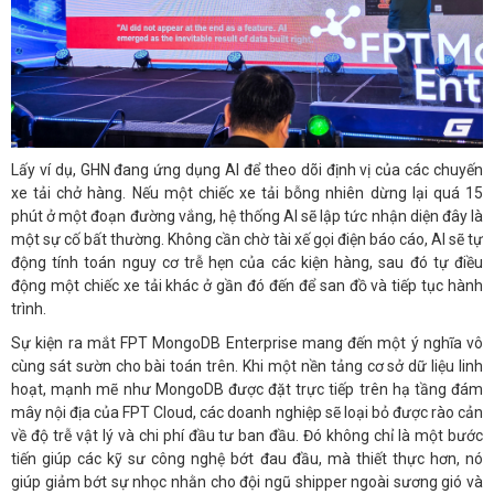
Lấy ví dụ, GHN đang ứng dụng AI để theo dõi định vị của các chuyến
xe tải chở hàng. Nếu một chiếc xe tải bỗng nhiên dừng lại quá 15
phút ở một đoạn đường vắng, hệ thống AI sẽ lập tức nhận diện đây là
một sự cố bất thường. Không cần chờ tài xế gọi điện báo cáo, AI sẽ tự
động tính toán nguy cơ trễ hẹn của các kiện hàng, sau đó tự điều
động một chiếc xe tải khác ở gần đó đến để san đồ và tiếp tục hành
trình.
Sự kiện ra mắt FPT MongoDB Enterprise mang đến một ý nghĩa vô
cùng sát sườn cho bài toán trên. Khi một nền tảng cơ sở dữ liệu linh
hoạt, mạnh mẽ như MongoDB được đặt trực tiếp trên hạ tầng đám
mây nội địa của FPT Cloud, các doanh nghiệp sẽ loại bỏ được rào cản
về độ trễ vật lý và chi phí đầu tư ban đầu. Đó không chỉ là một bước
tiến giúp các kỹ sư công nghệ bớt đau đầu, mà thiết thực hơn, nó
giúp giảm bớt sự nhọc nhằn cho đội ngũ shipper ngoài sương gió và