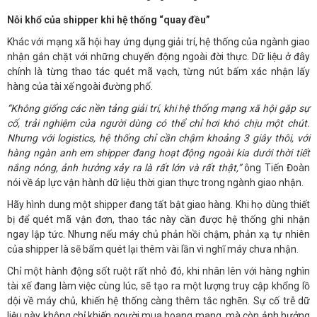
Nỗi khổ của shipper khi hệ thống “quay đều”
Khác với mạng xã hội hay ứng dụng giải trí, hệ thống của ngành giao
nhận gắn chặt với những chuyển động ngoài đời thực. Dữ liệu ở đây
chính là từng thao tác quét mã vạch, từng nút bấm xác nhận lấy
hàng của tài xế ngoài đường phố.
“Không giống các nền tảng giải trí, khi hệ thống mạng xã hội gặp sự
cố, trải nghiệm của người dùng có thể chỉ hơi khó chịu một chút.
Nhưng với logistics, hệ thống chỉ cần chậm khoảng 3 giây thôi, với
hàng ngàn anh em shipper đang hoạt động ngoài kia dưới thời tiết
nắng nóng, ảnh hưởng xảy ra là rất lớn và rất thật,”
ông Tiến Đoàn
nói về áp lực vận hành dữ liệu thời gian thực trong ngành giao nhận.
Hãy hình dung một shipper đang tất bật giao hàng. Khi họ dùng thiết
bị để quét mã vận đơn, thao tác này cần được hệ thống ghi nhận
ngay lập tức. Nhưng nếu máy chủ phản hồi chậm, phản xạ tự nhiên
của shipper là sẽ bấm quét lại thêm vài lần vì nghĩ máy chưa nhận.
Chỉ một hành động sốt ruột rất nhỏ đó, khi nhân lên với hàng nghìn
tài xế đang làm việc cùng lúc, sẽ tạo ra một lượng truy cập khổng lồ
dội về máy chủ, khiến hệ thống càng thêm tắc nghẽn. Sự cố trễ dữ
liệu này không chỉ khiến người mua hoang mang, mà còn ảnh hưởng