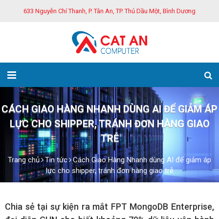
633 Nguyễn Chí Thanh, P. Tân An, TP. Thủ Dầu Một, Bình Dương
CÁCH GIAO HÀNG NHANH DÙNG AI ĐỂ GIẢM ÁP
LỰC CHO SHIPPER, TRÁNH ĐƠN HÀNG GIAO
TRỄ
Trang chủ
Tin tức
Cách Giao Hàng Nhanh dùng AI để giảm áp
lực cho shipper, tránh đơn hàng giao trễ
Chia sẻ tại sự kiện ra mắt FPT MongoDB Enterprise,