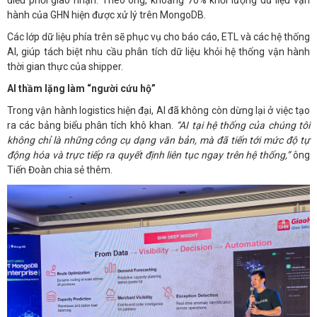
điều phối giao nhận. Theo ông, khoảng 70% khối lượng dữ liệu vận
hành của GHN hiện được xử lý trên MongoDB.
Các lớp dữ liệu phía trên sẽ phục vụ cho báo cáo, ETL và các hệ thống
AI, giúp tách biệt nhu cầu phân tích dữ liệu khỏi hệ thống vận hành
thời gian thực của shipper.
AI thầm lặng làm “người cứu hộ”
Trong vận hành logistics hiện đại, AI đã không còn dừng lại ở việc tạo
ra các bảng biểu phân tích khô khan.
“AI tại hệ thống của chúng tôi
không chỉ là những công cụ dạng văn bản, mà đã tiến tới mức độ tự
động hóa và trực tiếp ra quyết định liên tục ngay trên hệ thống,”
ông
Tiến Đoàn chia sẻ thêm.