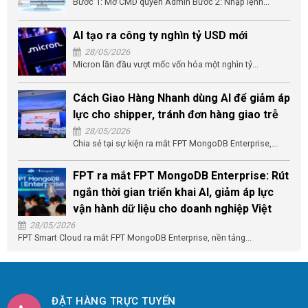
Bước 1: Mở CMD quyền Admin Bước 2: Nhập lệnh...
AI tạo ra công ty nghìn tỷ USD mới
28/05/2026
Micron lần đầu vượt mốc vốn hóa một nghìn tỷ...
Cách Giao Hàng Nhanh dùng AI để giảm áp
lực cho shipper, tránh đơn hàng giao trễ
28/05/2026
Chia sẻ tại sự kiện ra mắt FPT MongoDB Enterprise,...
FPT ra mắt FPT MongoDB Enterprise: Rút
ngắn thời gian triển khai AI, giảm áp lực
vận hành dữ liệu cho doanh nghiệp Việt
28/05/2026
FPT Smart Cloud ra mắt FPT MongoDB Enterprise, nền tảng...
ĐẶT HÀNG TRỰC TUYẾN