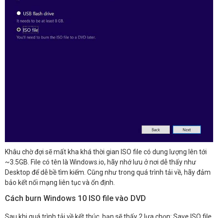
Khâu chờ đợi sẽ mất kha khá thời gian ISO file có dung lượng lên tới
~3.5GB. File có tên là Windows.io, hãy nhớ lưu ở nơi dễ thấy như
Desktop để dễ bề tìm kiếm. Cũng như trong quá trình tải về, hãy đảm
bảo kết nối mạng liên tục và ổn định.
Cách burn Windows 10 ISO file vào DVD
Sau khi quá trình tải về kết thúc, bạn sẽ thấy 2 lựa chọn: Save ISO file