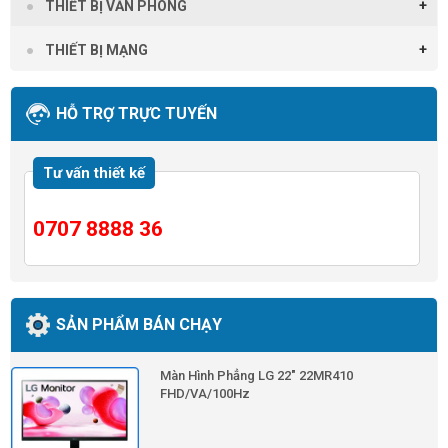
THIẾT BỊ VĂN PHÒNG
THIẾT BỊ MẠNG
HỖ TRỢ TRỰC TUYẾN
Tư vấn thiết kế
0707 8888 36
SẢN PHẨM BÁN CHẠY
Màn Hình Phẳng LG 22" 22MR410
FHD/VA/100Hz