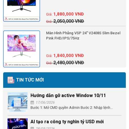
1,880,000
VNĐ
2,050,000
VNĐ
Màn Hình Phẳng VSP 24'' V2408S Slim Bezel
Pink FHD/IPS/75Hz
1,840,000
VNĐ
2,480,000
VNĐ
TIN TỨC MỚI
Hướng dẫn gỡ active Window 10/11
17/06/2026
Bước 1: Mở CMD quyền Admin Bước 2: Nhập lệnh...
AI tạo ra công ty nghìn tỷ USD mới
28/05/2026