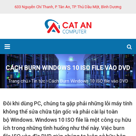
633 Nguyễn Chí Thanh, P. Tân An, TP. Thủ Dầu Một, Bình Dương
CÁCH BURN WINDOWS 10 ISO FILE VÀO DVD
Trang chủ
Tin tức
Cách Burn Windows 10 ISO file vào DVD
Đôi khi dùng PC, chúng ta gặp phải những lỗi máy tính
không thể sửa chữa tận gốc và phải cài lại toàn
bộ Windows. Windows 10 ISO file là một công cụ hữu
ích trong những tình huống như thế này. Việc burn