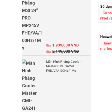
Sử dụn
Có bao
nhiệt v
Huawei
Huawe
1,939,000
VNĐ
mại hóa 
2,149,000
VNĐ
Màn Hình Phẳng Cooler
Master CMI-GA241
FHD/VA/100Hz/1Ms