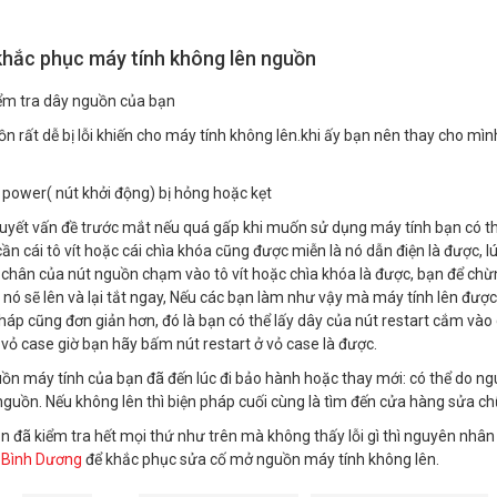
hắc phục máy tính không lên nguồn
ểm tra dây nguồn của bạn
n rất dễ bị lỗi khiến cho máy tính không lên.khi ấy bạn nên thay cho m
 power( nút khởi động) bị hỏng hoặc kẹt
quyết vấn đề trước mắt nếu quá gấp khi muốn sử dụng máy tính bạn có thể
cần cái tô vít hoặc cái chìa khóa cũng được miễn là nó dẫn điện là được, l
 chân của nút nguồn chạm vào tô vít hoặc chìa khóa là được, bạn để chừng 
ì nó sẽ lên và lại tắt ngay, Nếu các bạn làm như vậy mà máy tính lên đư
pháp cũng đơn giản hơn, đó là bạn có thể lấy dây của nút restart cắm vào
vỏ case giờ bạn hãy bấm nút restart ở vỏ case là được.
ồn máy tính của bạn đã đến lúc đi bảo hành hoặc thay mới: có thể do nguồ
nguồn. Nếu không lên thì biện pháp cuối cùng là tìm đến cửa hàng sửa c
n đã kiểm tra hết mọi thứ như trên mà không thấy lỗi gì thì nguyên nhân
 Bình Dương
để khắc phục sửa cố mở nguồn máy tính không lên.