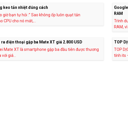
g keo tản nhiệt đúng cách
Google
RAM
 giờ bạn tự hỏi :” Sao không ốp luôn quạt tản
ào CPU cho nó mát,...
Trình d
RAM, vì 
 ra điện thoại gập ba Mate XT giá 2.800 USD
TOP DỊ
i Mate XT là smartphone gập ba đầu tiên được thương
TOP DỊ
với giá...
tính its 