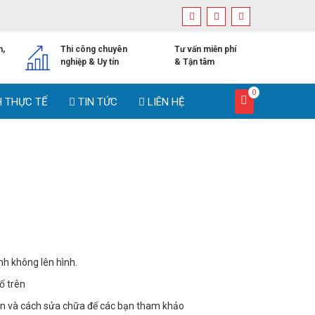
h,
Thi công chuyên
Tư vấn miễn phí
nghiệp & Uy tín
& Tận tâm
0
H THỰC TẾ
TIN TỨC
LIÊN HỆ
h không lên hình.
ố trên
ân và cách sửa chữa để các bạn tham khảo