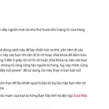
ình dây nguồn mới và nhớ thử trước khi mang từ cửa hàng
 dùng cách này để lấy chiếc nút ra nhé ,yên tâm đi các
úc này các bạn chỉ cần dí tô vít hoặc chìa khóa để đảm bảo
3 đến 5 giây rồi rút tô vít hoặc chìa khóa ra, nếu các bạn
ợc chứng tỏ rằng công tắc nguồn bị hỏng, tuy vậy mình cũng
 dây nút power để sử dụng, lúc này thay vì bạn bật nút
n bạn để lâu khiến quạt bị kẹt do bụi.lúc này bạn nên xịt
hữa
 do main của bạn bị hỏng.Bạn hãy liên hệ đội ngũ
Sửa Máy