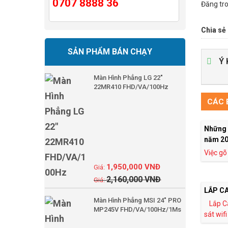
0707 8888 36
Đăng tr
Chia sẻ 
SẢN PHẨM BÁN CHẠY
Ý 
Màn Hình Phẳng LG 22"
22MR410 FHD/VA/100Hz
CÁC B
Những 
năm 2
Việc gõ
1,950,000
VNĐ
2,160,000
VNĐ
LẮP CA
Màn Hình Phẳng MSI 24" PRO
Lắp C
MP245V FHD/VA/100Hz/1Ms
sát wifi 