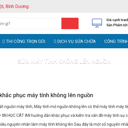
ột, Bình Dương
Giá cạnh tran
Sản Phẩm tốt
THI CÔNG TRỌN GÓI
DỊCH VỤ SỬA CHỮA
CÔNG TRÌN
SỬA MÁY TÍNH KHÔNG LÊN NGUỒN
Trang chủ
Tin tức
Sửa Máy Tính Không Lên Nguồn
khắc phục máy tính không lên nguồn
t nguồn máy tính, Máy tính mở nguồn không lên có thể máy tính máy tín
tIN HỌC CÁT AN hướng dẫn khắc phục và kiểm tra vấn đề máy tính sự c
hiều nguyên nhân làm máy tính không lên.Sau đây là một số nguyên nh