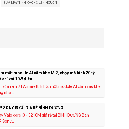
,
SỬA MÁY TÍNH KHÔNG LÊN NGUỒN
ra mắt module AI cắm khe M.2, chạy mô hình 20 tỷ
 chỉ với 10W điện
n vừa ra mắt Amaretti E1.S, một module AI cắm vào khe
g như...
 SONY I3 CŨ GIÁ RẺ BÌNH DƯƠNG
y Vaio core i3 - 3210M giá rẻ tại BÌNH DƯƠNG Bán
Sony...