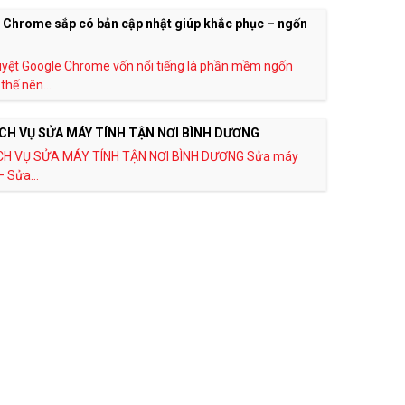
 Chrome sắp có bản cập nhật giúp khắc phục – ngốn
uyệt Google Chrome vốn nổi tiếng là phần mềm ngốn
thế nên...
CH VỤ SỬA MÁY TÍNH TẬN NƠI BÌNH DƯƠNG
CH VỤ SỬA MÁY TÍNH TẬN NƠI BÌNH DƯƠNG Sửa máy
– Sửa...