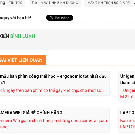
ong
Thẻ
,
TIN TỨC
MÁY TÍNH BÌNH DƯƠNG
MÁY TÍNH TRỌN BỘ GIÁ RẺ
ngay với bạn bè!
KIẾN
BÌNH LUẬN
ÀI VIẾT LIÊN QUAN
mẫu bàn phím công thái học – ergonomic tốt nhất đầu
Unigen 
021
tham số
 cả ngày trên bàn phím có thể gây khó chịu cho một số...
Unige
M.2 trôn
MERA WIFI GIÁ RẺ CHÍNH HÃNG
LAPTOP
amera Wifi giá rẻ chính hãng là những dòng camera quan
Bán Son
nào,...
LAPTOP 