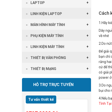
LAPTOP
Cách k
LINH KIỆN LAPTOP
1.Hãy ki
MÀN HÌNH MÁY TÍNH
Dây nguồ
PHỤ KIỆN MÁY TÍNH
về nhé
2.Do nút
LINH KIỆN MÁY TÍNH
Để giải 
bạn chỉ 
THIẾT BỊ VĂN PHÒNG
rằng hai
cứ để th
THIẾT BỊ MẠNG
có giải 
power ở 
HỖ TRỢ TRỰC TUYẾN
3.Do ngu
bụi cho 
4.Nếu bạ
Tư vấn thiết kế
Tính Tại