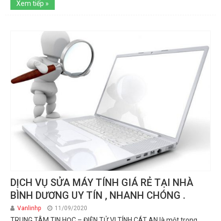
Xem tiếp »
DỊCH VỤ SỬA MÁY TÍNH GIÁ RẺ TẠI NHÀ
BÌNH DƯƠNG UY TÍN , NHANH CHÓNG .
Vanlinhp
11/09/2020
TRUNG TÂM TIN HỌC – ĐIỆN TỬ VI TÍNH CÁT AN là một trong