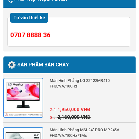
Tư vấn thiết kế
0707 8888 36
SẢN PHẨM BÁN CHẠY
Màn Hình Phẳng LG 22" 22MR410
FHD/VA/100Hz
1,950,000
VNĐ
2,160,000
VNĐ
Màn Hình Phẳng MSI 24" PRO MP245V
FHD/VA/100Hz/1Ms