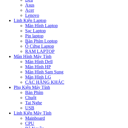
Asus
Acer
Lenovo
Linh Kiện Laptop
Màn Hình Laptop
Sạc Laptop
Pin laptop
Bàn Phím Loptop
Ổ Cứng Laptop
RAM LAPTOP
Màn Hình Máy Tính
Màn Hình Dell
Màn Hình HP
Màn Hình Sam Sung
Màn Hình LG
CÁC HÃNG KHÁC
Phụ Kiện Máy Tính
Bàn Phím
Chuột
Tai Nghe
USB
Linh Kiện Máy Tính
Mainboard
CPU