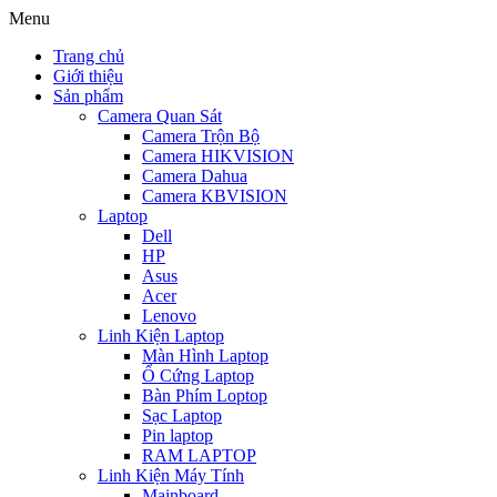
Chuyển
Menu
đến
Trang chủ
nội
Giới thiệu
dung
Sản phẩm
Camera Quan Sát
Camera Trộn Bộ
Camera HIKVISION
Camera Dahua
Camera KBVISION
Laptop
Dell
HP
Asus
Acer
Lenovo
Linh Kiện Laptop
Màn Hình Laptop
Ổ Cứng Laptop
Bàn Phím Loptop
Sạc Laptop
Pin laptop
RAM LAPTOP
Linh Kiện Máy Tính
Mainboard