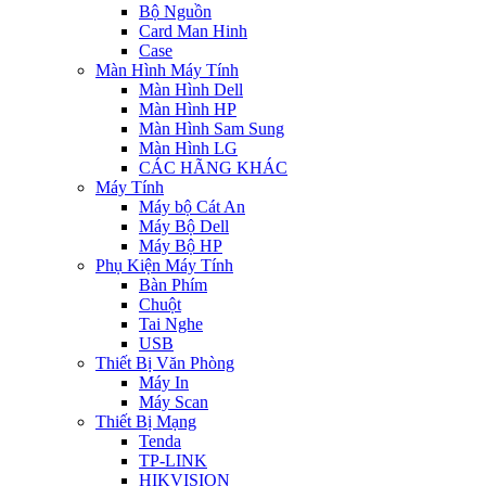
Bộ Nguồn
Card Man Hinh
Case
Màn Hình Máy Tính
Màn Hình Dell
Màn Hình HP
Màn Hình Sam Sung
Màn Hình LG
CÁC HÃNG KHÁC
Máy Tính
Máy bộ Cát An
Máy Bộ Dell
Máy Bộ HP
Phụ Kiện Máy Tính
Bàn Phím
Chuột
Tai Nghe
USB
Thiết Bị Văn Phòng
Máy In
Máy Scan
Thiết Bị Mạng
Tenda
TP-LINK
HIKVISION