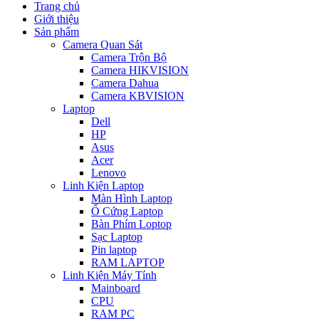
Trang chủ
Giới thiệu
Sản phẩm
Camera Quan Sát
Camera Trộn Bộ
Camera HIKVISION
Camera Dahua
Camera KBVISION
Laptop
Dell
HP
Asus
Acer
Lenovo
Linh Kiện Laptop
Màn Hình Laptop
Ổ Cứng Laptop
Bàn Phím Loptop
Sạc Laptop
Pin laptop
RAM LAPTOP
Linh Kiện Máy Tính
Mainboard
CPU
RAM PC