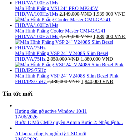
là:
tại
2,160,000 VNĐ.
là:
Màn Hình Phẳng MSI 24" PRO MP245V
1,950,000 VNĐ.
Giá
Giá
FHD/VA/100Hz/1Ms
2,149,000
VNĐ
1,939,000
VNĐ
gốc
hiện
là:
tại
2,149,000 VNĐ.
là:
Màn Hình Phẳng Cooler Master CMI-GA241
Giá
1,939,
Giá
FHD/VA/100Hz/1Ms
2,370,000
VNĐ
1,889,000
VNĐ
gốc
hiện
là:
tại
2,370,000 VNĐ.
là:
Màn Hình Phẳng VSP 24'' V2408S Slim Bezel
Giá
Giá
1,889,
FHD/VA/75Hz
2,050,000
VNĐ
1,880,000
VNĐ
gốc
hiện
là:
tại
2,050,000 VNĐ.
là:
Màn Hình Phẳng VSP 24'' V2408S Slim Bezel Pink
Giá
1,880,000 V
Giá
FHD/IPS/75Hz
2,480,000
VNĐ
1,840,000
VNĐ
gốc
hiện
là:
tại
Tin tức mới
2,480,000 VNĐ.
là:
1,840,000 V
Hướng dẫn gỡ active Window 10/11
17/06/2026
Bước 1: Mở CMD quyền Admin Bước 2: Nhập lệnh...
AI tạo ra công ty nghìn tỷ USD mới
28/05/2026