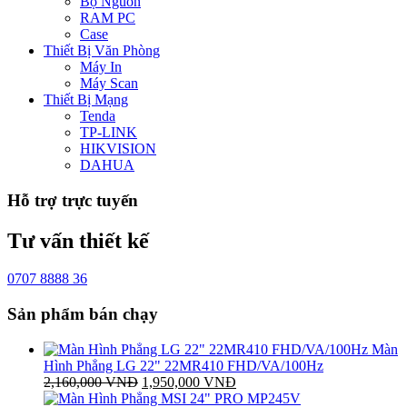
Bộ Nguồn
RAM PC
Case
Thiết Bị Văn Phòng
Máy In
Máy Scan
Thiết Bị Mạng
Tenda
TP-LINK
HIKVISION
DAHUA
Hỗ trợ trực tuyến
Tư vấn thiết kế
0707 8888 36
Sản phẩm bán chạy
Màn
Hình Phẳng LG 22" 22MR410 FHD/VA/100Hz
Giá
Giá
2,160,000
VNĐ
1,950,000
VNĐ
gốc
hiện