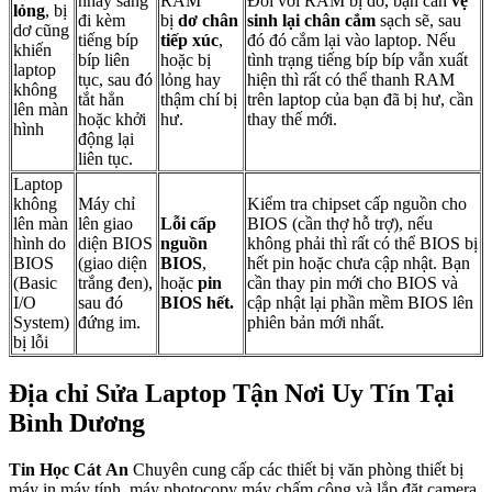
nháy sáng
RAM
Đối với RAM bị dơ, bạn cần
vệ
lỏng
, bị
đi kèm
bị
dơ chân
sinh lại chân cắm
sạch sẽ, sau
dơ cũng
tiếng bíp
tiếp xúc
,
đó đó cắm lại vào laptop. Nếu
khiến
bíp liên
hoặc bị
tình trạng tiếng bíp bíp vẫn xuất
laptop
tục, sau đó
lỏng hay
hiện thì rất có thể thanh RAM
không
tắt hẳn
thậm chí bị
trên laptop của bạn đã bị hư, cần
lên màn
hoặc khởi
hư.
thay thế mới.
hình
động lại
liên tục.
Laptop
không
Máy chỉ
Kiểm tra chipset cấp nguồn cho
lên màn
lên giao
Lỗi cấp
BIOS (cần thợ hỗ trợ), nếu
hình do
diện BIOS
nguồn
không phải thì rất có thể BIOS bị
BIOS
(giao diện
BIOS
,
hết pin hoặc chưa cập nhật. Bạn
(Basic
trắng đen),
hoặc
pin
cần thay pin mới cho BIOS và
I/O
sau đó
BIOS hết.
cập nhật lại phần mềm BIOS lên
System)
đứng im.
phiên bản mới nhất.
bị lỗi
Địa chỉ Sửa Laptop Tận Nơi Uy Tín Tại
Bình Dương
Tin Học Cát
An
Chuyên cung cấp các thiết bị văn phòng thiết bị
máy in máy tính, máy photocopy máy chấm công và lắp đặt camera