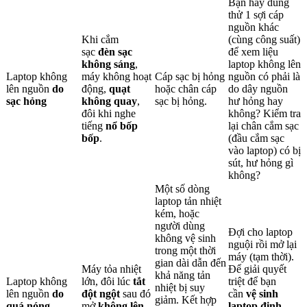
Bạn hãy dùng
thử 1 sợi cáp
nguồn khác
Khi cắm
(cùng công suất)
sạc
đèn sạc
để xem liệu
không sáng
,
laptop không lên
Laptop không
máy không hoạt
Cáp sạc bị hỏng
nguồn có phải là
lên nguồn
do
động,
quạt
hoặc chân cáp
do dây nguồn
sạc hỏng
không quay
,
sạc bị hỏng.
hư hỏng hay
đôi khi nghe
không? Kiểm tra
tiếng
nổ bốp
lại chân cắm sạc
bốp
.
(đầu cắm sạc
vào laptop) có bị
sút, hư hỏng gì
không?
Một số dòng
laptop tản nhiệt
kém, hoặc
người dùng
Đợi cho laptop
không vệ sinh
nguội rồi mở lại
trong một thời
máy (tạm thời).
gian dài dẫn đến
Máy tỏa nhiệt
Để giải quyết
khả năng tản
Laptop không
lớn, đôi lúc
tắt
triệt để bạn
nhiệt bị suy
lên nguồn
do
đột ngột
sau đó
cần
vệ sinh
giảm. Kết hợp
quá nóng
mở
không lên
laptop định