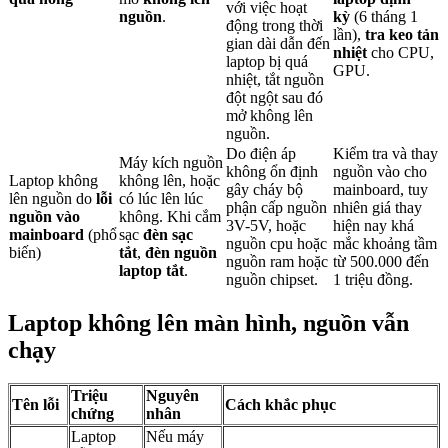
với việc hoạt
nguồn
.
kỳ
(6 tháng 1
động trong thời
lần),
tra keo tản
gian dài dẫn đến
nhiệt
cho CPU,
laptop bị quá
GPU.
nhiệt, tắt nguồn
đột ngột sau đó
mở không lên
nguồn.
Do điện áp
Kiểm tra và thay
Máy kích nguồn
không ổn định
nguồn vào cho
Laptop không
không lên, hoặc
gây cháy bộ
mainboard, tuy
lên nguồn do
lỗi
có lúc lên lúc
phận cấp nguồn
nhiên giá thay
nguồn vào
không. Khi cắm
3V-5V, hoặc
hiện nay khá
mainboard
(phổ
sạc
đèn sạc
nguồn cpu hoặc
mắc khoảng tầm
biến)
tắt
,
đèn nguồn
nguồn ram hoặc
từ 500.000 đến
laptop tắt
.
nguồn chipset.
1 triệu đồng.
Laptop không lên màn hình, nguồn vẫn
chạy
Triệu
Nguyên
Tên lỗi
Cách khắc phục
chứng
nhân
Laptop
Nếu máy