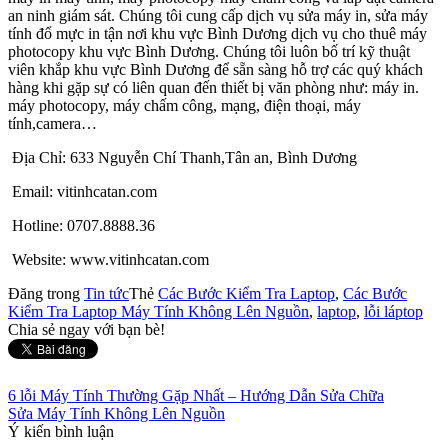
an ninh giám sát. Chúng tôi cung cấp dịch vụ sửa máy in, sửa máy
tính đổ mực in tận nơi khu vực Bình Dương dịch vụ cho thuê máy
photocopy khu vực Bình Dương. Chúng tôi luôn bố trí kỹ thuật
viên khắp khu vực Bình Dương để sẵn sàng hỗ trợ các quý khách
hàng khi gặp sự có liên quan đến thiết bị văn phòng như: máy in.
máy photocopy, máy chấm công, mạng, điện thoại, máy
tính,camera…
Địa Chỉ: 633 Nguyễn Chí Thanh,Tân an, Bình Dương
Email: vitinhcatan.com
Hotline: 0707.8888.36
Website: www.vitinhcatan.com
Đăng trong
Tin tức
Thẻ
Các Bước Kiểm Tra Laptop
,
Các Bước
Kiểm Tra Laptop Máy Tính Không Lên Nguồn
,
laptop
,
lỗi láptop
Chia sẻ ngay với bạn bè!
Điều
6 lỗi Máy Tính Thường Gặp Nhất – Hướng Dẫn Sửa Chữa
Sửa Máy Tính Không Lên Nguồn
hướng
Ý kiến
bình luận