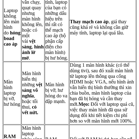
vẫn chạy,
tính, laptop
quạt quay
của bạn có
Laptop
nhưng
những dấu
không
màn hình
hiệu trên
lên màn
Thay mạch cao áp
, giá thay
không lên,
thì rất có
hình
cũng khá rẻ và không cần giữ
hoặc có
thể mạch
do
hỏng
máy tính, laptop lại quá lâu.
một
cao áp (bộ
boad
vài
vệt
phận cấp
cao áp
sáng
,
hình
điện cho
ảnh lờ
màn hình)
mờ
.
bị hư hỏng.
Dùng 1 màn hình khác (có thể
dùng tivi), sau đó xuất màn hình
Màn hình
từ laptop lên thông qua cổng
hiển thị
Màn
HDMI hoặc VGA, nếu hình ảnh
những
vệt
Màn hình
hình
vẫn hiển thị bình thường thì xin
sáng vô
bị vỡ, hư
laptop
chia buồn, màn hình laptop của
nghĩa
,
hỏng do va
bị vỡ,
bạn đã bị hỏng và cần thay
hoặc tối
đập mạnh.
hư hỏng
mới.
Mẹo:
Đối với laptop quá cũ,
thui,
có
việc thay màn hình đã qua sử
vết nứt.
dụng đôi khi tiết kiệm chi phí
hơn so với màn hình mới 100%.
Màn hình
laptop
RAM