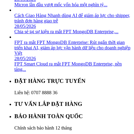
Micron lần đầu vượt mốc vốn hóa một nghìn tỷ...
Cách Giao Hàng Nhanh dùng AI để giảm áp lực cho shipper,
tránh đơn hàng giao trễ
28/05/2026
Chia sẻ tại sự kiện ra mắt FPT MongoDB Enterprise,...
FPT ra mắt FPT MongoDB Enterprise: Rút ngắn thời gian
triển khai AI, giảm áp lực vận hành dữ liệu cho doanh nghiệp
Việt
28/05/2026
FPT Smart Cloud ra mắt FPT MongoDB Enterprise, nền
tảng...
ĐẶT HÀNG TRỰC TUYẾN
Liên hệ: 0707 8888 36
TƯ VẤN LẮP ĐẶT HÀNG
BẢO HÀNH TOÀN QUỐC
Chính sách bảo hành 12 tháng