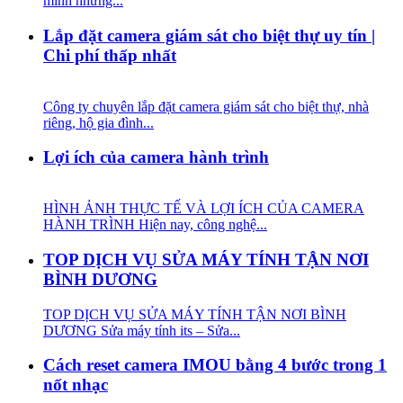
mình những...
Lắp đặt camera giám sát cho biệt thự uy tín |
Chi phí thấp nhất
Công ty chuyên lắp đặt camera giám sát cho biệt thự, nhà
riêng, hộ gia đình...
Lợi ích của camera hành trình
HÌNH ẢNH THỰC TẾ VÀ LỢI ÍCH CỦA CAMERA
HÀNH TRÌNH Hiện nay, công nghệ...
TOP DỊCH VỤ SỬA MÁY TÍNH TẬN NƠI
BÌNH DƯƠNG
TOP DỊCH VỤ SỬA MÁY TÍNH TẬN NƠI BÌNH
DƯƠNG Sửa máy tính its – Sửa...
Cách reset camera IMOU bằng 4 bước trong 1
nốt nhạc