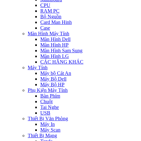
CPU
RAM PC
Bộ Nguồn
Card Man Hinh
Case
Màn Hình Máy Tính
Màn Hình Dell
Màn Hình HP
Màn Hình Sam Sung
Màn Hình LG
CÁC HÃNG KHÁC
Máy Tính
Máy bộ Cát An
Máy Bộ Dell
Máy Bộ HP
Phụ Kiện Máy Tính
Bàn Phím
Chuột
Tai Nghe
USB
Thiết Bị Văn Phòng
Máy In
Máy Scan
Thiết Bị Mạng