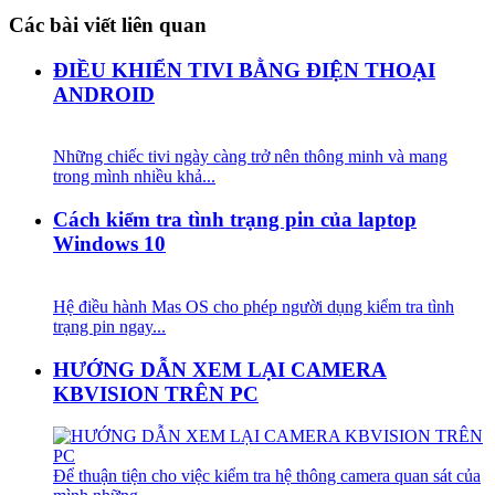
bài
Các bài viết liên quan
viết
ĐIỀU KHIỂN TIVI BẰNG ĐIỆN THOẠI
ANDROID
Những chiếc tivi ngày càng trở nên thông minh và mang
trong mình nhiều khả...
Cách kiểm tra tình trạng pin của laptop
Windows 10
Hệ điều hành Mas OS cho phép người dụng kiểm tra tình
trạng pin ngay...
HƯỚNG DẪN XEM LẠI CAMERA
KBVISION TRÊN PC
Để thuận tiện cho việc kiểm tra hệ thông camera quan sát của