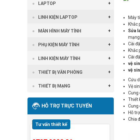
LAPTOP
LINH KIỆN LAPTOP
Máy t
Khắc 
Sửa l
MÀN HÌNH MÁY TÍNH
mạng 
Cài đ
PHỤ KIỆN MÁY TÍNH
Khắc 
Cài đ
LINH KIỆN MÁY TÍNH
vệ si
vệ si
THIẾT BỊ VĂN PHÒNG
Cứu dữ
THIẾT BỊ MẠNG
Vệ sin
Cung c
Thiết 
HỖ TRỢ TRỰC TUYẾN
Cung 
Hỗ trợ
Chia 
Tư vấn thiết kế