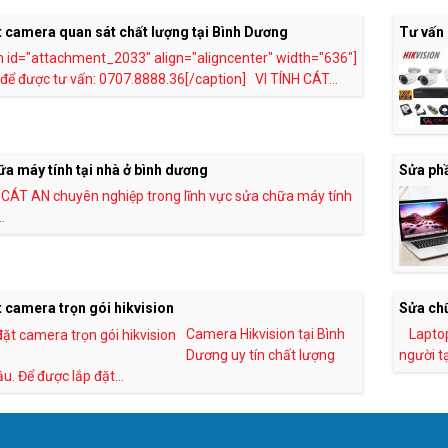
t camera quan sát chất lượng tại Bình Dương
Tư vấn 
n id="attachment_2033" align="aligncenter" width="636"]
 để được tư vấn: 0707.8888.36[/caption] VI TÍNH CÁT...
a máy tính tại nhà ở bình dương
Sửa ph
 CÁT AN chuyên nghiệp trong lĩnh vực sửa chữa máy tính
.
 camera trọn gói hikvision
Sửa chữ
Camera Hikvision tại Bình
Laptop
Dương uy tín chất lượng
người tại
u. Để được lắp đặt...