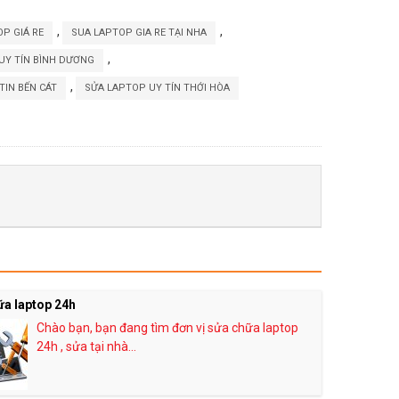
,
,
P GIÁ RE
SUA LAPTOP GIA RE TẠI NHA
,
UY TÍN BÌNH DƯƠNG
,
TIN BẾN CÁT
SỬA LAPTOP UY TÍN THỚI HÒA
ữa laptop 24h
Chào bạn, bạn đang tìm đơn vị sửa chữa laptop
24h , sửa tại nhà...