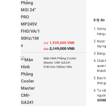
6 lý do
Với hơ
hàng 
Được t
1,939,000
VNĐ
tay n
2,149,000
VNĐ
Bằng s
Màn Hình Phẳng Cooler
Chất l
Master CMI-GA241
quan t
FHD/VA/100Hz/1Ms
khách 
Bảo h
thời g
Tư vấn
người 
00985