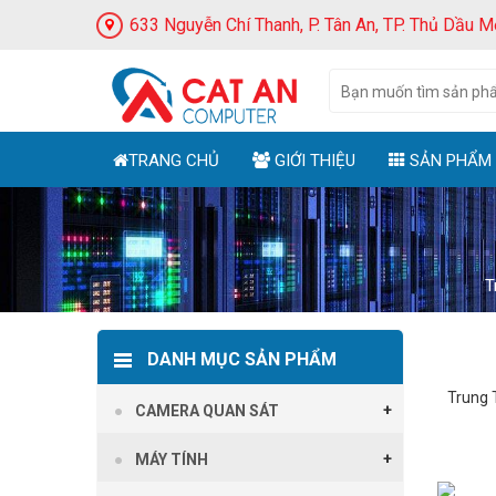
633 Nguyễn Chí Thanh, P. Tân An, TP. Thủ Dầu M
TRANG CHỦ
GIỚI THIỆU
SẢN PHẨM
T
DANH MỤC SẢN PHẨM
Trung 
CAMERA QUAN SÁT
MÁY TÍNH