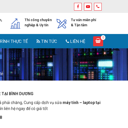
h,
Thi công chuyên
Tư vấn miễn phí
nghiệp & Uy tín
& Tận tâm
0
RÌNH THỰC TẾ
TIN TỨC
LIÊN HỆ
Rẻ
Ẻ TẠI BÌNH DƯƠNG
ả phải chăng, Cung cấp dịch vụ sửa
máy tính –
laptop tại
n liên hệ ngay để có giá tốt
8