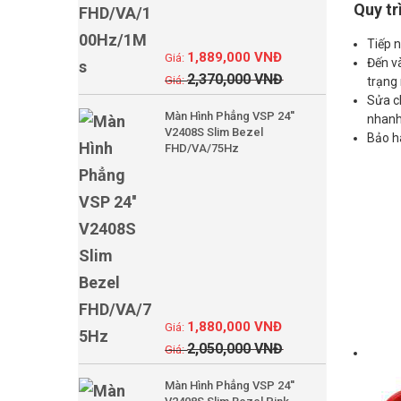
Quy tr
Tiếp n
1,889,000
VNĐ
Đến và
2,370,000
VNĐ
trạng
Sửa c
Màn Hình Phẳng VSP 24''
nhanh 
V2408S Slim Bezel
Bảo hà
FHD/VA/75Hz
1,880,000
VNĐ
2,050,000
VNĐ
Màn Hình Phẳng VSP 24''