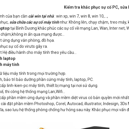
Kiểm tra khắc phục sự cố PC, sửa l
ính của bạn cần
cài win tại nhà
: win xp, win 7, win 8, win 10,…,
phục,
sửa chữa các sự cố máy tính
như: Không lên, chạy chậm, treo máy, 
aptop
tại Bình Dương khắc phúc các sự cố về mạng Lan, Wan, Inter net, 
chậm,không in ấn qua mạng được…
ặt ứng dụng văn phòng, đồ họa.
phục sự cố do viruts gây ra.
ặt Hệ điều hành cho máy tính theo yêu cầu…
nh laptop
nh máy tính
 liệu máy tính trong mọi trường hợp.
h, bảo trì bảo dưỡng phần cứng máy tính, laptop, PC.
ấp linh-kien-pc máy tính, thiết bị mạng tại nơi sử dụng.
kế, thi công hệ thống mạng Lan,Wifi…
cấp phần mềm ứng dụng và phần mềm diệt virus có bản quyền mới nhấ
 cài đặt phần mềm Photoshop, Corel, Autocad, illustrator, Indesign, 3Ds 
đĩa, sao lưu hệ thống phòng chống hư hỏng sau này. Khắc phục mọi vấn đ