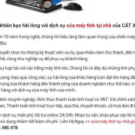
 khiến bạn hài lòng với dịch vụ
sửa máy tính tại nhà
của CÁT 
n 10 năm trong nghề, chúng tôi hiểu rằng tầm quan trọng của chiếc máy t
đầu.
uyển chọn từ những kỹ thuật viên ưu tú, qua nhiều năm thử thách, đến na
ghề, cũng như nghiệp vụ để phục vụ khách hàng.
ự hợp tác với các hãng máy tính lớn, Chúng tôi có đầy đủ những linh phụ 
ượng, hiệu quả công việc, sự hài lòng của khác hàng luôn đặt lên hàng đ
rọng của khách hàng đến thành công của doanh nghiệm như thế nào, vì vậ
hàng với dịch vụ sửa máy tính của mình..
ành chuyên nghiệp, Hình thức thanh toán linh hoạt có VAT: Với chính sá
ian, Thanh toán linh hoạt trực tiếp, qua thẻ, chuyển khoản, có hoá đơn đ
 dịch vụ miễn phí, Hỗ trợ online 24/24h: Nhận tư vấn, khắc phục các lỗ
sử dụng nhằm tiết kiệm chi phí.. Liên Hệ Ngay >>
sửa máy tính tại nhà gi
.985.978