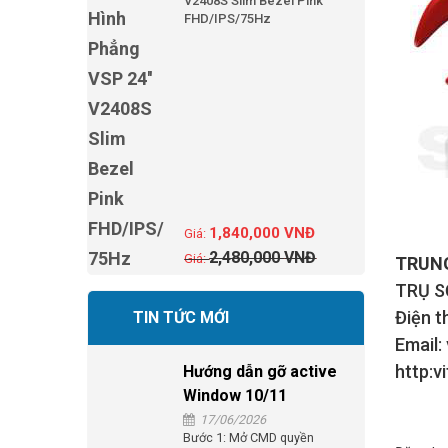
V2408S Slim Bezel Pink
FHD/IPS/75Hz
1,840,000
VNĐ
2,480,000
VNĐ
TRUNG
TRỤ SỞ
Điện t
TIN TỨC MỚI
Email:
http:v
Hướng dẫn gỡ active
Window 10/11
17/06/2026
Bước 1: Mở CMD quyền