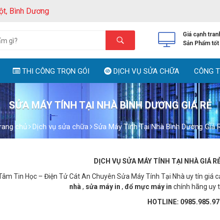
ột, Bình Dương
Giá cạnh tran
Sản Phẩm tốt
THI CÔNG TRỌN GÓI
DỊCH VỤ SỬA CHỮA
CÔNG T
SỬA MÁY TÍNH TẠI NHÀ BÌNH DƯƠNG GIÁ RẺ
rang chủ
Dịch vụ sửa chữa
Sửa Máy Tính Tại Nhà Bình Dương Giá 
DỊCH VỤ SỬA MÁY TÍNH TẠI NHÀ GIÁ R
Tâm Tin Học – Điện Tử Cát An Chuyên Sửa Máy Tính Tại Nhà uy tín giá c
nhà
,
sửa máy in
,
đổ mực máy in
chính hãng uy tí
HOTLINE: 0985.985.97