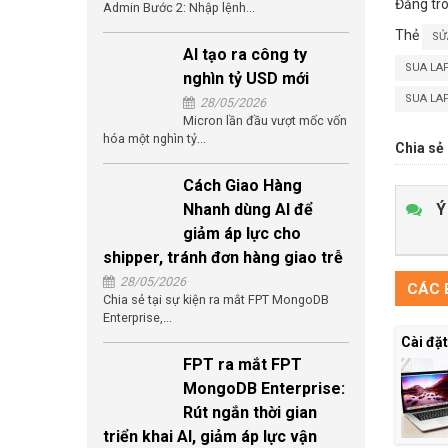
Đăng tr
Admin Bước 2: Nhập lệnh...
Thẻ
SỬ
AI tạo ra công ty
SUA LA
nghìn tỷ USD mới
SUA LA
28/05/2026
Micron lần đầu vượt mốc vốn
hóa một nghìn tỷ...
Chia sẻ 
Cách Giao Hàng
Ý
Nhanh dùng AI để
giảm áp lực cho
shipper, tránh đơn hàng giao trễ
28/05/2026
CÁC B
Chia sẻ tại sự kiện ra mắt FPT MongoDB
Enterprise,...
Cài đặ
FPT ra mắt FPT
MongoDB Enterprise:
Rút ngắn thời gian
triển khai AI, giảm áp lực vận