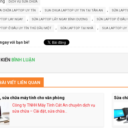
ong
DỊCH VỤ SỬA CHỮA
,
,
A CHỮA LAPTOP UY TÍN
SUA CHUA LAPTOP UY TIN TẠI TÂN AN
SỬA LAPTO
,
,
PTOP LAY NGAY
SỬA LAPTOP LẤY NGAY BÌNH DƯƠNG
SỬA LAPTOP Ở ĐÂU 
,
,
PTOP Ở ĐÂU UY TÍN THỦ DẦU MỘT
SỬA LAPTOP TẠI NHÀ
SUA LAPTOP UY 
ngay với bạn bè!
 KIẾN
BÌNH LUẬN
ÀI VIẾT LIÊN QUAN
t, sửa chữa máy tính cho văn phòng
Sửa ch
Công ty TNHH Máy Tính Cát An chuyên dịch vụ
sửa chữa – Cài đặt, sửa chữa...