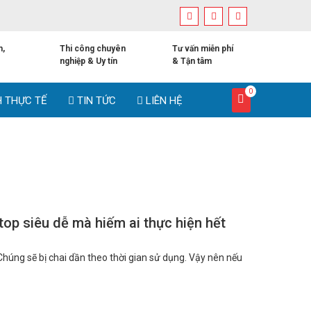
h,
Thi công chuyên
Tư vấn miễn phí
nghiệp & Uy tín
& Tận tâm
0
H THỰC TẾ
TIN TỨC
LIÊN HỆ
ptop siêu dễ mà hiếm ai thực hiện hết
Chúng sẽ bị chai dần theo thời gian sử dụng. Vậy nên nếu