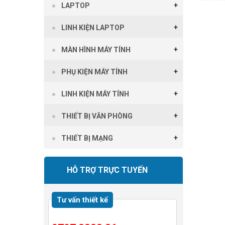
LAPTOP
LINH KIỆN LAPTOP
MÀN HÌNH MÁY TÍNH
PHỤ KIỆN MÁY TÍNH
LINH KIỆN MÁY TÍNH
THIẾT BỊ VĂN PHÒNG
THIẾT BỊ MẠNG
HỖ TRỢ TRỰC TUYẾN
Tư vấn thiết kế