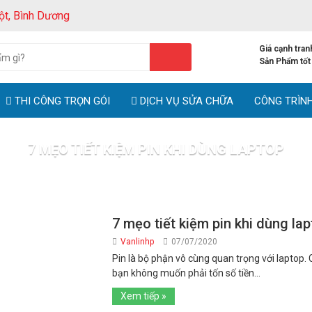
ột, Bình Dương
Giá cạnh tran
Sản Phẩm tốt
THI CÔNG TRỌN GÓI
DỊCH VỤ SỬA CHỮA
CÔNG TRÌN
7 MẸO TIẾT KIỆM PIN KHI DÙNG LAPTOP
Trang chủ
Tag: 7 mẹo tiết kiệm pin khi dùng laptop
7 mẹo tiết kiệm pin khi dùng la
Vanlinhp
07/07/2020
Pin là bộ phận vô cùng quan trọng với laptop. 
bạn không muốn phải tốn số tiền...
Xem tiếp »