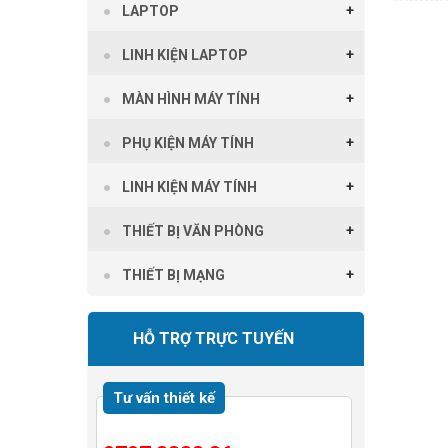
LAPTOP
LINH KIỆN LAPTOP
MÀN HÌNH MÁY TÍNH
PHỤ KIỆN MÁY TÍNH
LINH KIỆN MÁY TÍNH
THIẾT BỊ VĂN PHÒNG
THIẾT BỊ MẠNG
HỖ TRỢ TRỰC TUYẾN
Tư vấn thiết kế