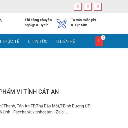
h,
Thi công chuyên
Tư vấn miễn phí
nghiệp & Uy tín
& Tận tâm
0
H THỰC TẾ
TIN TỨC
LIÊN HỆ
 PHẨM VI TÍNH CÁT AN
 Thanh, Tân An,TP.Thủ Dầu Một,T.Bình Dương ĐT:
nh - Facebook: vitinhcatan - Zalo :...