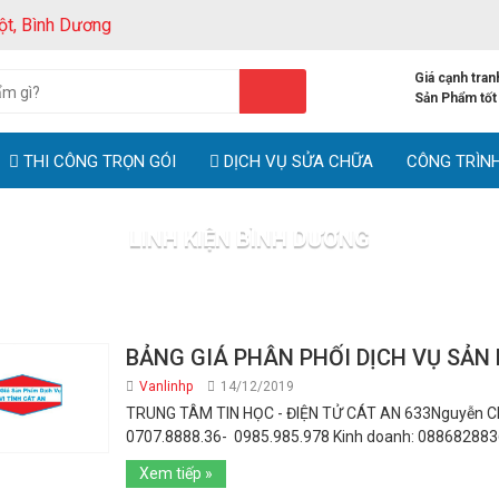
ột, Bình Dương
Giá cạnh tran
Sản Phẩm tốt
THI CÔNG TRỌN GÓI
DỊCH VỤ SỬA CHỮA
CÔNG TRÌN
LINH KIỆN BÌNH DƯƠNG
Trang chủ
Tag: LINH KIỆN BÌNH DƯƠNG
BẢNG GIÁ PHÂN PHỐI DỊCH VỤ SẢN
Vanlinhp
14/12/2019
TRUNG TÂM TIN HỌC - ĐIỆN TỬ CÁT AN 633Nguyễn Chí
0707.8888.36- 0985.985.978 Kinh doanh: 0886828836 Li
Xem tiếp »