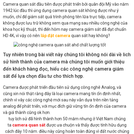
Camera quan sát đầu tiên được phát triển bởi quân đội Mỹ vào năm
1942 lúc đầu thì ứng dụng camera quan sát không được như ý
muốn, chỉ để giám sát quá trình phóng tên lữa trực tiếp, camera
không được lưu trữ không xem qua mạng sau nhiều công nghệ của
khoa học kỹ thuật, thì đến hôm nay camera giám sát đã đạt chuẩn
HD 4K, vì vậy có nên
lắp đặt camera
quan sát hay không?
Tuy nhiên trong bài viết này chúng tôi không nói dài về lich
sử hình thành của camera mà chúng tôi muốn giới thiệu
đến khách hàng đọc, hiểu các công nghệ camera giám
sát để lựa chọn đầu tư cho thích hợp.
Camera được phát triển đầu tiên sử dụng công nghê Analog, và
cũng xin nói thật rằng đây là loại camera mang tín ổn định nhất,
chính vì vây các công nghệ mới sau này vẫn dựa trên nền tảng
analog để phát triển, với mục đích giữ vững tín ổn định của camera
và giá thành cũng ok hơn.
tuy lịch sử đã hình thành hơn 50 măm nhưng ở Việt Nam chúng
ta
camera quan sát
được ưa chuộn và thấy được tính hữu dụng
cách đây 10 năm. điều này cũng hoàn toàn đúng vì đất nước chúng