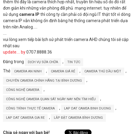
thêm thì đây là camera thích hợp nhất, truyền tín hiệu số do đó rất
đơn giản khi những văn phòng đã phủ mạng internet. tuy nhiên để
sử dụng
camera IP
thì công ty cần phải có đội ngũ IT thật tốt vì dòng
camera IP vẫn không ổn định bằng hệ thống camera phát triển dựa
trên nền Analog…..
….
vui lòng xem tiếp bài lịch sử phát triển camera AHD chúng tôi sẽ cập
nhật sau
update…. by
0707.8888.36
Đăng trong
,
DỊCH VỤ SỬA CHỮA
TIN TỨC
Thẻ
,
,
,
CAMERA AN NINH
CAMERA GIÁ RẺ
CAMERA THỦ DẦU MỘT
,
CHUYÊN CAMERA CHÍNH HÃNG TẠI BÌNH DƯƠNG
,
CÔNG NGHỆ CAMERA
,
CÔNG NGHỆ CAMERA QUAN SÁT NGÀY NAY NÊN TÌM HIỂU
,
,
CÔNG TRÌNH THỰC TẾ CAMERA
LAP DAT CAMEA BINH DUONG
,
LAP DAT CAMERA GIA RE
LẮP ĐẶT CAMERA BÌNH DƯƠNG
Chia sẻ ngay với bạn bè!