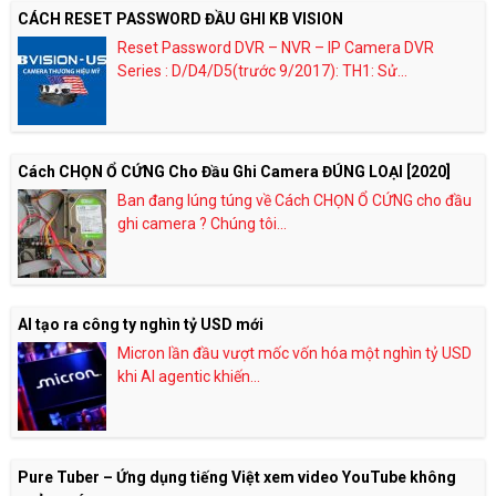
CÁCH RESET PASSWORD ĐẦU GHI KB VISION
Reset Password DVR – NVR – IP Camera DVR
Series : D/D4/D5(trước 9/2017): TH1: Sử...
Cách CHỌN Ổ CỨNG Cho Đầu Ghi Camera ĐÚNG LOẠI [2020]
Ban đang lúng túng về Cách CHỌN Ổ CỨNG cho đầu
ghi camera ? Chúng tôi...
AI tạo ra công ty nghìn tỷ USD mới
Micron lần đầu vượt mốc vốn hóa một nghìn tỷ USD
khi AI agentic khiến...
Pure Tuber – Ứng dụng tiếng Việt xem video YouTube không