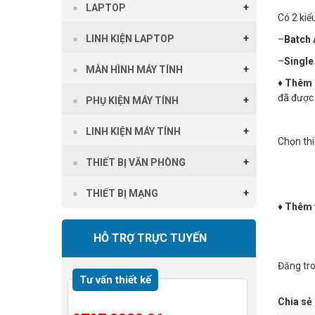
LAPTOP
Có 2 kiể
LINH KIỆN LAPTOP
–
Batch 
–
Single
MÀN HÌNH MÁY TÍNH
♦ Thêm
đã được 
PHỤ KIỆN MÁY TÍNH
LINH KIỆN MÁY TÍNH
Chọn thi
THIẾT BỊ VĂN PHÒNG
THIẾT BỊ MẠNG
♦ Thêm
HỖ TRỢ TRỰC TUYẾN
Đăng tr
Tư vấn thiết kế
Chia sẻ 