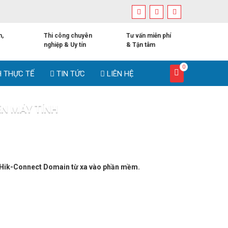
h,
Thi công chuyên
Tư vấn miễn phí
nghiệp & Uy tín
& Tận tâm
0
H THỰC TẾ
TIN TỨC
LIÊN HỆ
ÊN MÁY TÍNH
 máy tính
n Hik-Connect Domain từ xa vào phần mềm.