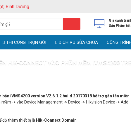
ột, Bình Dương
Giá cạnh tran
Sản Phẩm tốt
THI CÔNG TRỌN GÓI
DỊCH VỤ SỬA CHỮA
CÔNG TRÌN
ỀN HIK-CONNECT VÀO PHẦN MỀM IVMS4200 TR
ủ
Tin tức
Gắn tên miền Hik-connect vào phần mềm IVMS4200 trên
n bản iVMS4200 version V2.6.1.2 build 20170318 hỗ trợ gắn tên miề
 mềm -> vào Device Management -> Device -> Hikvision Device -> Add
 độ thêm thiết bị là
Hik
-Connect Domain
: