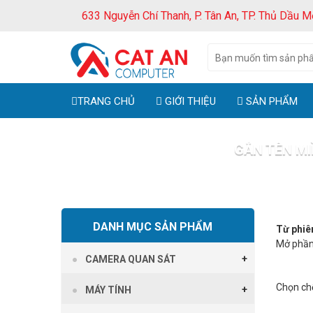
633 Nguyễn Chí Thanh, P. Tân An, TP. Thủ Dầu M
TRANG CHỦ
GIỚI THIỆU
SẢN PHẨM
GẮN TÊN MI
Trang ch
DANH MỤC SẢN PHẨM
Từ phiê
Mở phần
CAMERA QUAN SÁT
Chọn chế
MÁY TÍNH