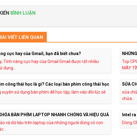
KIẾN
BÌNH LUẬN
ÀI VIẾT LIÊN QUAN
ng cực hay của Gmail, bạn đã biết chưa?
NHỮNG
y, Tính năng cực hay của Gmail Gmail được rất nhiều
Top CP
ử dụng...
MÁY TÍN
m công thái học là gì? Các loại bàn phím công thái học
SỬA CH
xuyên sử dụng bàn phím để học tập, làm việc đôi lúc sẽ
sửa chữ
chửa...
KHÓA BÀN PHÍM LAPTOP NHANH CHÓNG VÀ HIỆU QUẢ
Intel r
bảo vệ dữ liệu trên laptop của những người dùng có con
Dòng CP
c...