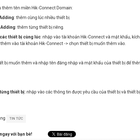
u thêm tên miền Hik-Connect Domain:
Adding
: thêm cùng lúc nhiều thiết bị.
 Adding
: thêm từng thiết bị riêng.
các
thiết
bị
cùng
lúc
: nhập vào tài khoản Hik-Connect và mật khẩu, kíc
thêm vào tài khoản Hik-Connect -> chọn thiết bị muốn thêm vào.
ết bị muốn thêm và nhập tên đăng nhập và mật khẩu của thiết bị để thêm 
từng
thiết
bị
:
nhập vào các thông tin được yêu cầu của thiết bị và thiết
ong
TIN TỨC
ngay với bạn bè!