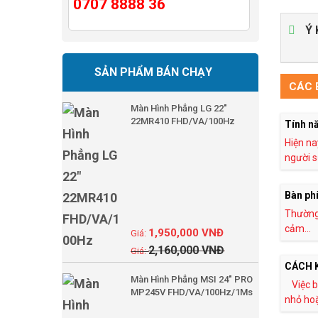
0707 8888 36
Ý 
SẢN PHẨM BÁN CHẠY
CÁC B
Màn Hình Phẳng LG 22"
22MR410 FHD/VA/100Hz
Tính nă
Hiện na
người s
Bàn phí
Thường 
cảm...
1,950,000
VNĐ
2,160,000
VNĐ
CÁCH 
Màn Hình Phẳng MSI 24" PRO
Việc 
MP245V FHD/VA/100Hz/1Ms
nhỏ hoặ