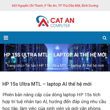
633 Nguyễn Chí Thanh, P. Tân An, TP. Thủ Dầu Một, Bình Dương
HP 15S ULTRA MTL – LAPTOP AI THẾ HỆ MỚI
Trang chủ
Tin tức
HP 15s Ultra MTL – laptop AI thế hệ mới
HP 15s Ultra MTL – laptop AI thế hệ mới
Phiên bản nâng cấp của dòng laptop HP 15s tích
hợp trí tuệ nhân tạo AI, hướng đến đáp ứng nhu cầu
học tập, làm việc của sinh viên và giới văn phòng.