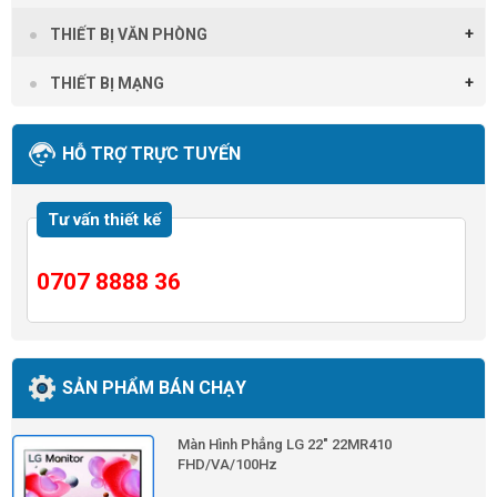
THIẾT BỊ VĂN PHÒNG
THIẾT BỊ MẠNG
HỖ TRỢ TRỰC TUYẾN
Tư vấn thiết kế
0707 8888 36
SẢN PHẨM BÁN CHẠY
Màn Hình Phẳng LG 22" 22MR410
FHD/VA/100Hz