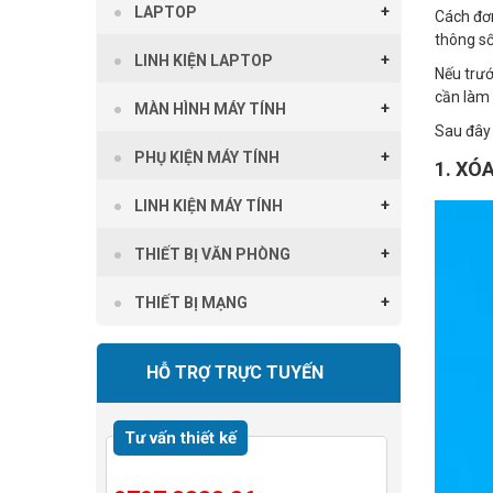
LAPTOP
Cách đơn
thông số
LINH KIỆN LAPTOP
Nếu trướ
cần làm 
MÀN HÌNH MÁY TÍNH
Sau đây 
PHỤ KIỆN MÁY TÍNH
1. XÓ
LINH KIỆN MÁY TÍNH
THIẾT BỊ VĂN PHÒNG
THIẾT BỊ MẠNG
HỖ TRỢ TRỰC TUYẾN
Tư vấn thiết kế