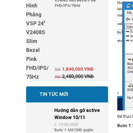
V2408S Slim Bezel Pink
FHD/IPS/75Hz
1,840,000
VNĐ
2,480,000
VNĐ
TIN TỨC MỚI
Hướng dẫn gỡ active
Để thực 
Window 10/11
17/06/2026
Bước 1
:
Bước 1: Mở CMD quyền