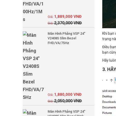
1,889,000
VNĐ
2,370,000
VNĐ
Khi bạn 
Màn Hình Phẳng VSP 24''
V2408S Slim Bezel
trạng nà
FHD/VA/75Hz
Điều bạn
bạn cũng
Hãy luôn
3. HÃ
1,880,000
VNĐ
2,050,000
VNĐ
Màn Hình Phẳng VSP 24''