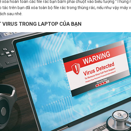
ể xóa hoàn toàn các file rác bạn bấm phải chuột vào biểu tượng “Thùng r
o tác trên bạn đã xóa toàn bộ file rác trong thùng rác, nếu như vậy máy
ách sau nhé.
ỆT VIRUS TRONG LAPTOP CỦA BẠN