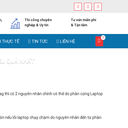
h,
Thi công chuyên
Tư vấn miễn phí
nghiệp & Uy tín
& Tận tâm
0
H THỰC TẾ
TIN TỨC
LIÊN HỆ
ỆU QUẢ NHẤT
quả nhất
lag thì có 2 nguyên nhân chính có thể do phần cứng Laptop
 còn nếu lỗi laptop chạy chậm do nguyên nhân đến từ phần