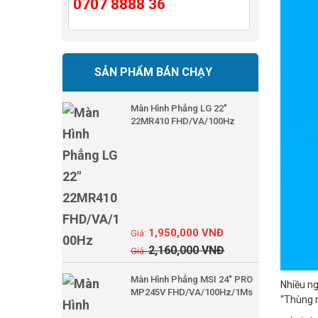
0707 8888 36
SẢN PHẨM BÁN CHẠY
Màn Hình Phẳng LG 22"
22MR410 FHD/VA/100Hz
1,950,000
VNĐ
2,160,000
VNĐ
Màn Hình Phẳng MSI 24" PRO
Nhiều ng
MP245V FHD/VA/100Hz/1Ms
“Thùng r