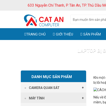
633 Nguyễn Chí Thanh, P. Tân An, TP. Thủ Dầu M
TRANG CHỦ
GIỚI THIỆU
SẢN PHẨM
LAPTOP BỊ 
Trang c
DANH MỤC SẢN PHẨM
Khi một 
bị lỗi h
CAMERA QUAN SÁT
Nếu về l
MÁY TÍNH
mềm, bạn