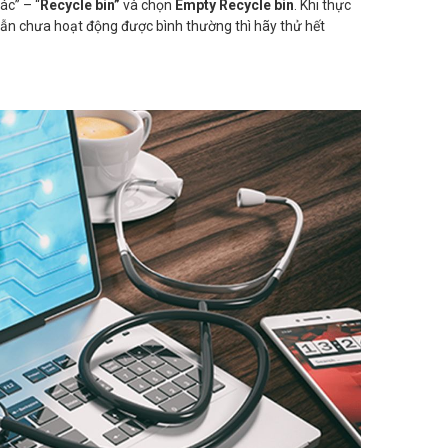
ác” – “
Recycle bin”
và chọn
Empty Recycle bin
. Khi thực
 vẫn chưa hoạt động được bình thường thì hãy thử hết