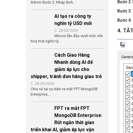
Bước 2
:
Admin Bước 2: Nhập lệnh...
Bước 3:
AI tạo ra công ty
Bước 4:
nghìn tỷ USD mới
4. TẮ
28/05/2026
Micron lần đầu vượt mốc vốn
hóa một nghìn tỷ...
Cách Giao Hàng
Nhanh dùng AI để
giảm áp lực cho
shipper, tránh đơn hàng giao trễ
28/05/2026
Chia sẻ tại sự kiện ra mắt FPT MongoDB
Enterprise,...
FPT ra mắt FPT
MongoDB Enterprise:
Rút ngắn thời gian
triển khai AI, giảm áp lực vận