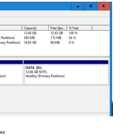
ies
.