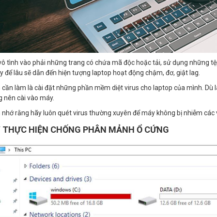
vô tình vào phải những trang có chứa mã độc hoặc tải, sử dụng những tệp
y để lâu sẽ dẫn đến hiện tượng laptop hoạt động chậm, đơ, giật lag.
 cần làm là cài đặt những phần mềm diệt virus cho laptop của mình. Dù là
 nên cài vào máy.
 nhớ rằng hãy luôn quét virus thường xuyên để máy không bị nhiễm các v
Y THỰC HIỆN CHỐNG PHÂN MẢNH Ổ CỨNG