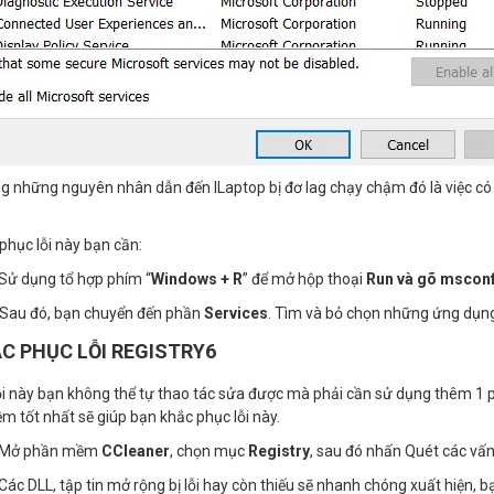
g những nguyên nhân dẫn đến lLaptop bị đơ lag chạy chậm đó là việc 
phục lỗi này bạn cần:
 Sử dụng tổ hợp phím “
Windows + R
” để mở hộp thoại
Run và gõ msconf
Sau đó, bạn chuyển đến phần
Services
. Tìm và bỏ chọn những ứng dụng
ẮC PHỤC LỖI REGISTRY6
lỗi này bạn không thể tự thao tác sửa được mà phải cần sử dụng thêm 1 
 tốt nhất sẽ giúp bạn khắc phục lỗi này.
 Mở phần mềm
CCleaner
, chọn mục
Registry
, sau đó nhấn Quét các vấn
 Các DLL, tập tin mở rộng bị lỗi hay còn thiếu sẽ nhanh chóng xuất hiện, 