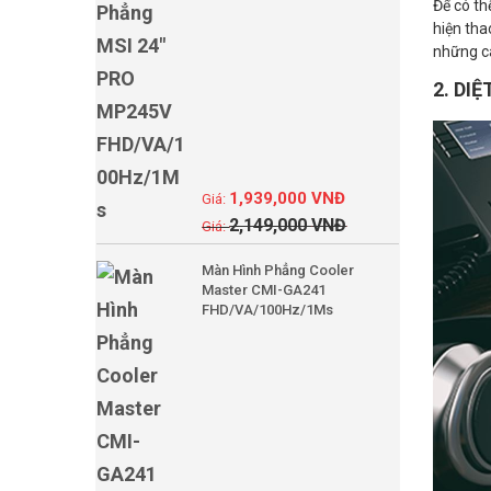
Để có th
hiện tha
những c
2. DI
1,939,000
VNĐ
2,149,000
VNĐ
Màn Hình Phẳng Cooler
Master CMI-GA241
FHD/VA/100Hz/1Ms