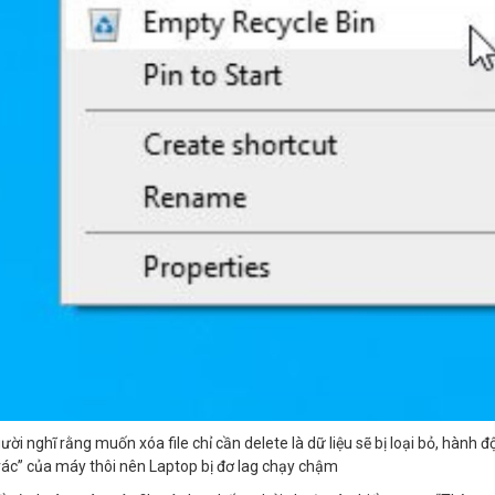
ười nghĩ rằng muốn xóa file chỉ cần delete là dữ liệu sẽ bị loại bỏ, hành đ
ác” của máy thôi nên Laptop bị đơ lag chạy chậm