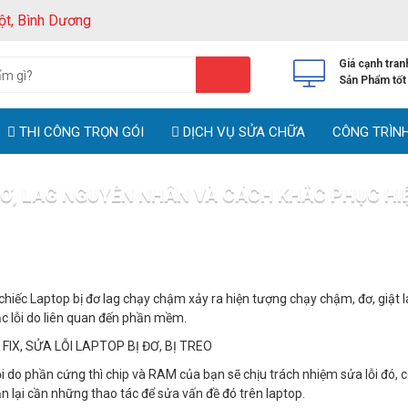
ột, Bình Dương
Giá cạnh tran
Sản Phẩm tốt
THI CÔNG TRỌN GÓI
DỊCH VỤ SỬA CHỮA
CÔNG TRÌN
ĐƠ, LAG NGUYÊN NHÂN VÀ CÁCH KHẮC PHỤC HI
hủ
Tin tức
Laptop bị đơ, lag nguyên nhân và cách khắc phục hiệu 
chiếc Laptop bị đơ lag chạy chậm xảy ra hiện tượng chạy chậm, đơ, giật 
oặc lỗi do liên quan đến phần mềm.
ỗi do phần cứng thì chip và RAM của bạn sẽ chịu trách nhiệm sửa lỗi đó,
 lại cần những thao tác để sửa vấn đề đó trên laptop.