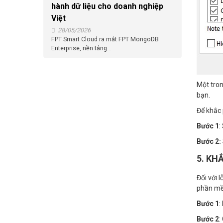
hành dữ liệu cho doanh nghiệp
Việt
28/05/2026
FPT Smart Cloud ra mắt FPT MongoDB
Enterprise, nền tảng...
Một tron
bạn.
Để khắc 
Bước 1
:
Bước 2:
5. KH
Đối với 
phần mềm
Bước 1
:
Bước 2
: