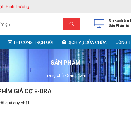
ột, Bình Dương
Giá cạnh tran
Sản Phẩm tốt
THI CÔNG TRỌN GÓI
DỊCH VỤ SỬA CHỮA
CÔNG T
SẢN PHẨM
Trang chủ
Sản phẩm
PHÍM GIẢ CƠ E-DRA
 kết quả duy nhất