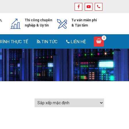
h,
Thi công chuyên
Tư vấn miễn phí
nghiệp & Uy tín
& Tận tâm
0
RÌNH THỰC TẾ
TIN TỨC
LIÊN HỆ