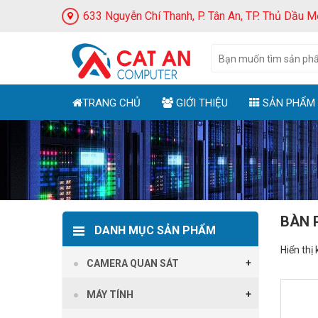
633 Nguyễn Chí Thanh, P. Tân An, TP. Thủ Dầu M
TRANG CHỦ
GIỚI THIỆU
SẢN PHẨM
BÀN 
DANH MỤC SẢN PHẨM
Hiển thị
CAMERA QUAN SÁT
MÁY TÍNH