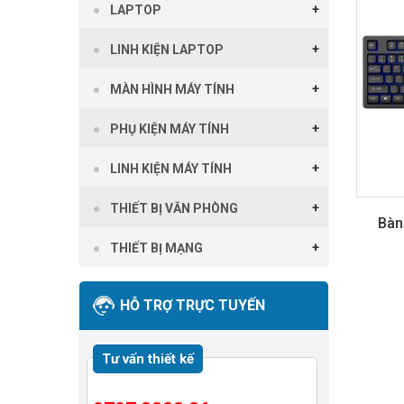
LAPTOP
LINH KIỆN LAPTOP
MÀN HÌNH MÁY TÍNH
PHỤ KIỆN MÁY TÍNH
LINH KIỆN MÁY TÍNH
THIẾT BỊ VĂN PHÒNG
Bàn
THIẾT BỊ MẠNG
HỖ TRỢ TRỰC TUYẾN
Tư vấn thiết kế