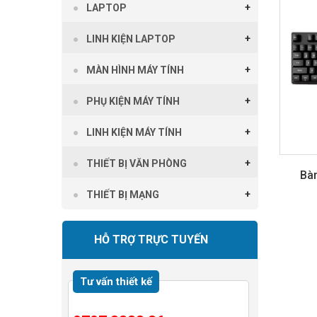
LAPTOP
LINH KIỆN LAPTOP
MÀN HÌNH MÁY TÍNH
PHỤ KIỆN MÁY TÍNH
LINH KIỆN MÁY TÍNH
THIẾT BỊ VĂN PHÒNG
Bà
THIẾT BỊ MẠNG
HỖ TRỢ TRỰC TUYẾN
Tư vấn thiết kế