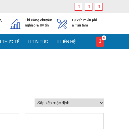
h,
Thi công chuyên
Tư vấn miễn phí
nghiệp & Uy tín
& Tận tâm
0
H THỰC TẾ
TIN TỨC
LIÊN HỆ