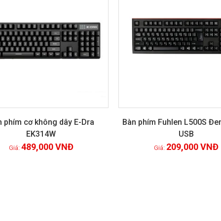
n phím cơ không dây E-Dra
Bàn phím Fuhlen L500S Đen
EK314W
USB
Xem chi tiết
Xem chi tiết
489,000
VNĐ
209,000
VNĐ