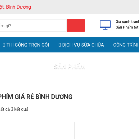
ột, Bình Dương
Giá cạnh tran
Sản Phẩm tốt
THI CÔNG TRỌN GÓI
DỊCH VỤ SỬA CHỮA
CÔNG TRÌN
SẢN PHẨM
Trang chủ
Sản phẩm
PHÍM GIÁ RẺ BÌNH DƯƠNG
tất cả 3 kết quả