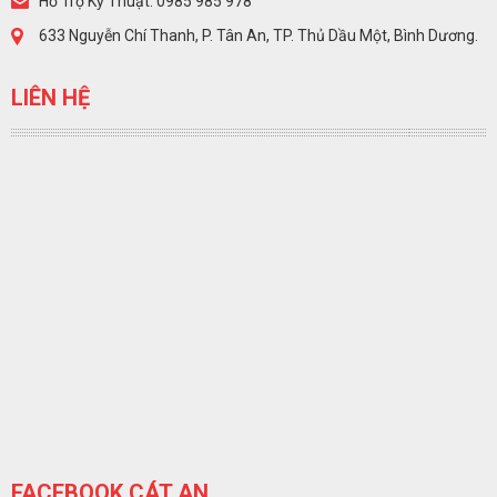
Hỗ Trợ Kỹ Thuật: 0985 985 978
633 Nguyễn Chí Thanh, P. Tân An, TP. Thủ Dầu Một, Bình Dương.
LIÊN HỆ
FACEBOOK CÁT AN