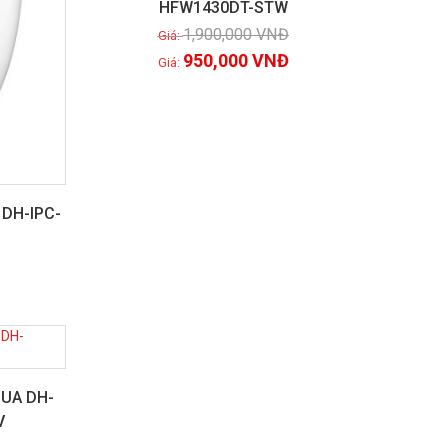
HFW1430DT-STW
Xem chi tiết
1,900,000
VNĐ
950,000
VNĐ
 DH-IPC-
HUA DH-
V