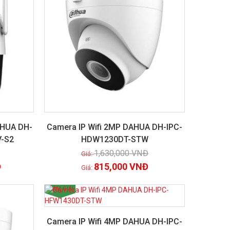
AHUA DH-
Camera IP Wifi 2MP DAHUA DH-IPC-
-S2
HDW1230DT-STW
Xem chi tiết
1,630,000
VNĐ
Đ
815,000
VNĐ
GIẢM GIÁ!
Camera IP Wifi 4MP DAHUA DH-IPC-