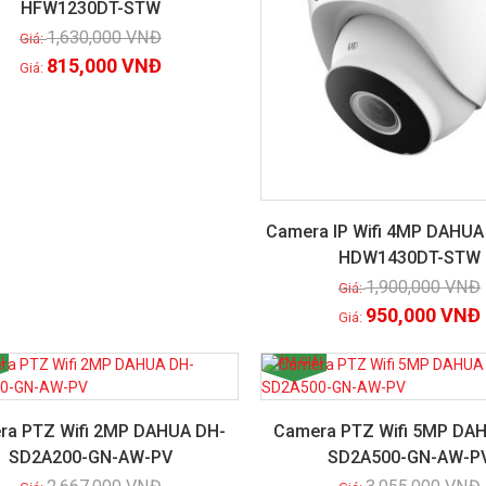
HFW1230DT-STW
Xem chi tiết
1,630,000
VNĐ
815,000
VNĐ
Camera IP Wifi 4MP DAHUA
HDW1430DT-STW
Xem chi tiết
1,900,000
VNĐ
950,000
VNĐ
!
GIẢM GIÁ!
ra PTZ Wifi 2MP DAHUA DH-
Camera PTZ Wifi 5MP DA
SD2A200-GN-AW-PV
SD2A500-GN-AW-P
Xem chi tiết
Xem chi tiết