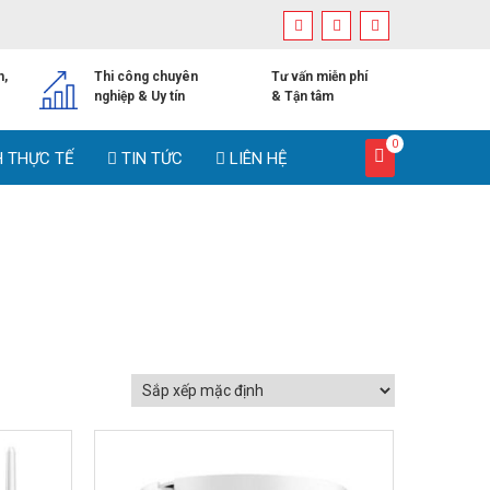
h,
Thi công chuyên
Tư vấn miễn phí
nghiệp & Uy tín
& Tận tâm
0
H THỰC TẾ
TIN TỨC
LIÊN HỆ
GIẢM GIÁ!