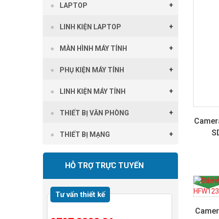
LAPTOP
LINH KIỆN LAPTOP
MÀN HÌNH MÁY TÍNH
PHỤ KIỆN MÁY TÍNH
LINH KIỆN MÁY TÍNH
THIẾT BỊ VĂN PHÒNG
Camera
S
THIẾT BỊ MẠNG
HỖ TRỢ TRỰC TUYẾN
GIẢM GIÁ
Tư vấn thiết kế
Camer