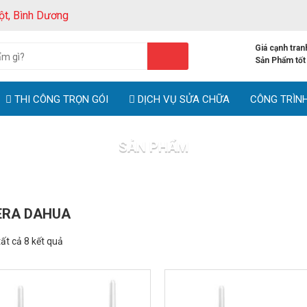
ột, Bình Dương
Giá cạnh tran
Sản Phẩm tốt
THI CÔNG TRỌN GÓI
DỊCH VỤ SỬA CHỮA
CÔNG TRÌN
SẢN PHẨM
Trang chủ
Sản phẩm
RA DAHUA
tất cả 8 kết quả
!
GIẢM GIÁ!