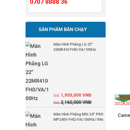
0707 8888 36
SẢN PHẨM BÁN CHẠY
Màn Hình Phẳng LG 22"
22MR410 FHD/VA/100Hz
1,950,000
VNĐ
GIẢM GIÁ
2,160,000
VNĐ
Màn Hình Phẳng MSI 24" PRO
Came
MP245V FHD/VA/100Hz/1Ms