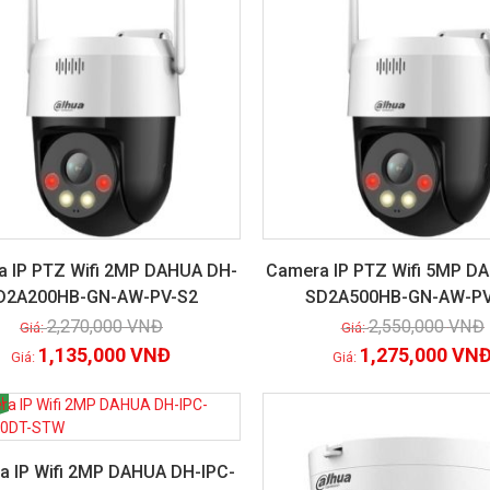
 IP PTZ Wifi 2MP DAHUA DH-
Camera IP PTZ Wifi 5MP D
D2A200HB-GN-AW-PV-S2
SD2A500HB-GN-AW-PV
Xem chi tiết
Xem chi tiết
2,270,000
VNĐ
2,550,000
VNĐ
1,135,000
VNĐ
1,275,000
VN
!
GIẢM GIÁ!
a IP Wifi 2MP DAHUA DH-IPC-