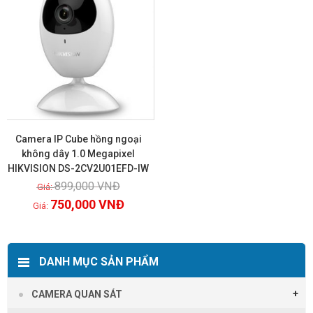
Camera IP Cube hồng ngoại
không dây 1.0 Megapixel
HIKVISION DS-2CV2U01EFD-IW
Xem chi tiết
899,000
VNĐ
750,000
VNĐ
DANH MỤC SẢN PHẨM
CAMERA QUAN SÁT