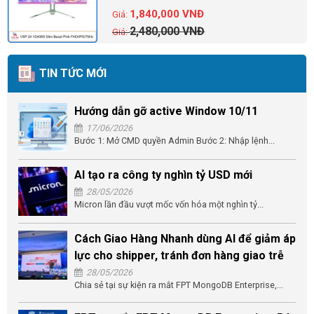
1,840,000
VNĐ
2,480,000
VNĐ
TIN TỨC MỚI
Hướng dẫn gỡ active Window 10/11
17/06/2026
Bước 1: Mở CMD quyền Admin Bước 2: Nhập lệnh...
AI tạo ra công ty nghìn tỷ USD mới
28/05/2026
Micron lần đầu vượt mốc vốn hóa một nghìn tỷ...
Cách Giao Hàng Nhanh dùng AI để giảm áp
lực cho shipper, tránh đơn hàng giao trễ
28/05/2026
Chia sẻ tại sự kiện ra mắt FPT MongoDB Enterprise,...