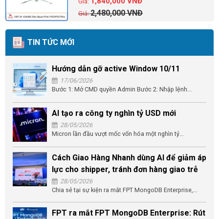
1,840,000
VNĐ
2,480,000
VNĐ
TIN TỨC MỚI
Hướng dẫn gỡ active Window 10/11
17/06/2026
Bước 1: Mở CMD quyền Admin Bước 2: Nhập lệnh...
AI tạo ra công ty nghìn tỷ USD mới
28/05/2026
Micron lần đầu vượt mốc vốn hóa một nghìn tỷ...
Cách Giao Hàng Nhanh dùng AI để giảm áp
lực cho shipper, tránh đơn hàng giao trễ
28/05/2026
Chia sẻ tại sự kiện ra mắt FPT MongoDB Enterprise,...
FPT ra mắt FPT MongoDB Enterprise: Rút