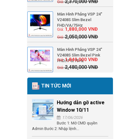
2,370,000
VNĐ
Màn Hình Phẳng VSP 24''
V2408S Slim Bezel
FHD/VA/75Hz
1,880,000
VNĐ
2,050,000
VNĐ
Màn Hình Phẳng VSP 24''
V2408S Slim Bezel Pink
1,840,000
VNĐ
FHD/IPS/75Hz
2,480,000
VNĐ
TIN TỨC MỚI
Hướng dẫn gỡ active
Window 10/11
17/06/2026
Bước 1: Mở CMD quyền
Admin Bước 2: Nhập lệnh...