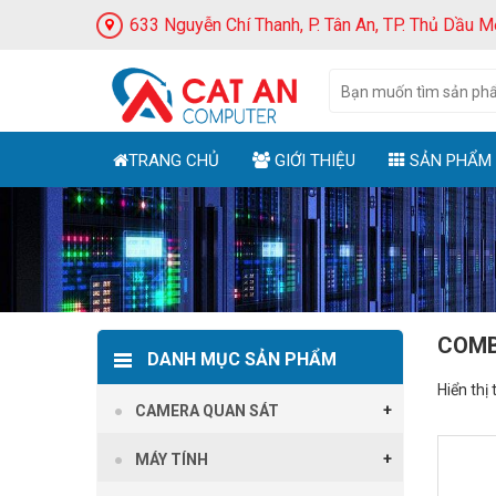
633 Nguyễn Chí Thanh, P. Tân An, TP. Thủ Dầu M
TRANG CHỦ
GIỚI THIỆU
SẢN PHẨM
COMB
DANH MỤC SẢN PHẨM
Hiển thị 
CAMERA QUAN SÁT
MÁY TÍNH