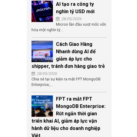
AI tạo ra công ty
nghìn tỷ USD mới
28/05/2026
Micron lần đầu vượt mốc vốn
hóa một nghìn tỷ...
Cách Giao Hàng
Nhanh dùng AI để
giảm áp lực cho
shipper, tránh đơn hàng giao trễ
28/05/2026
Chia sẻ tại sự kiện ra mắt FPT MongoDB
Enterprise,...
FPT ra mắt FPT
MongoDB Enterprise:
Rút ngắn thời gian
triển khai AI, giảm áp lực vận
hành dữ liệu cho doanh nghiệp
Việt