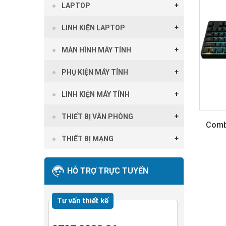
LAPTOP
LINH KIỆN LAPTOP
MÀN HÌNH MÁY TÍNH
PHỤ KIỆN MÁY TÍNH
LINH KIỆN MÁY TÍNH
THIẾT BỊ VĂN PHÒNG
Comb
THIẾT BỊ MẠNG
HỖ TRỢ TRỰC TUYẾN
Tư vấn thiết kế