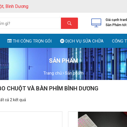
ột, Bình Dương
Giá cạnh tran
Sản Phẩm tốt
THI CÔNG TRỌN GÓI
DỊCH VỤ SỬA CHỮA
CÔNG T
SẢN PHẨM
Trang chủ
Sản phẩm
O CHUỘT VÀ BÀN PHÍM BÌNH DƯƠNG
tất cả 2 kết quả