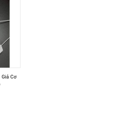
 Giả Cơ
e