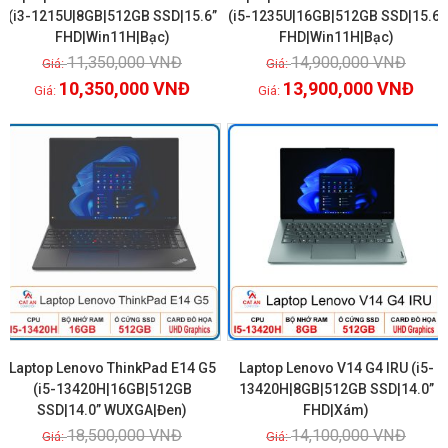
(i3-1215U|8GB|512GB SSD|15.6”
(i5-1235U|16GB|512GB SSD|15.6″
FHD|Win11H|Bạc)
FHD|Win11H|Bạc)
Xem chi tiết
Xem chi tiết
11,350,000
VNĐ
14,900,000
VNĐ
10,350,000
VNĐ
13,900,000
VNĐ
GIẢM GIÁ!
GIẢM GIÁ!
Laptop Lenovo ThinkPad E14 G5
Laptop Lenovo V14 G4 IRU (i5-
(i5-13420H|16GB|512GB
13420H|8GB|512GB SSD|14.0”
SSD|14.0” WUXGA|Đen)
FHD|Xám)
Xem chi tiết
Xem chi tiết
18,500,000
VNĐ
14,100,000
VNĐ