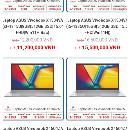
Laptop ASUS Vivobook X1504VA
Laptop ASUS Vivobook X1504VA
(i3-1315U|8GB|512GB SSD|15.6”
(i5-1335U|16GB|512GB SSD|15.6″
FHD|Win11H|Bạc)
FHD|Win11H|)
Xem chi tiết
Xem chi tiết
12,200,000
VNĐ
16,500,000
VNĐ
11,200,000
VNĐ
15,500,000
VNĐ
GIẢM GIÁ!
GIẢM GIÁ!
Laptop ASUS Vivobook X1504ZA
Laptop ASUS Vivobook X1504ZA