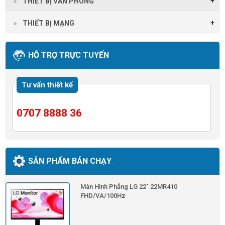
THIẾT BỊ VĂN PHÒNG
THIẾT BỊ MẠNG
HỖ TRỢ TRỰC TUYẾN
Tư vấn thiết kế
0707 8888 36
SẢN PHẨM BÁN CHẠY
Màn Hình Phẳng LG 22" 22MR410
FHD/VA/100Hz