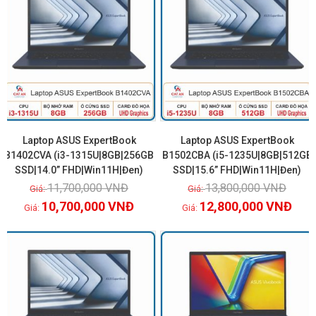
Laptop ASUS ExpertBook
Laptop ASUS ExpertBook
B1402CVA (i3-1315U|8GB|256GB
B1502CBA (i5-1235U|8GB|512GB
SSD|14.0” FHD|Win11H|Đen)
SSD|15.6” FHD|Win11H|Đen)
Xem chi tiết
Xem chi tiết
11,700,000
VNĐ
13,800,000
VNĐ
10,700,000
VNĐ
12,800,000
VNĐ
GIẢM GIÁ!
GIẢM GIÁ!