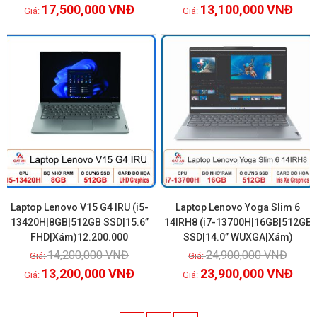
17,500,000
VNĐ
13,100,000
VNĐ
GIẢM GIÁ!
GIẢM GIÁ!
Laptop Lenovo V15 G4 IRU (i5-
Laptop Lenovo Yoga Slim 6
13420H|8GB|512GB SSD|15.6”
14IRH8 (i7-13700H|16GB|512GB
FHD|Xám)12.200.000
SSD|14.0” WUXGA|Xám)
Xem chi tiết
Xem chi tiết
14,200,000
VNĐ
24,900,000
VNĐ
13,200,000
VNĐ
23,900,000
VNĐ