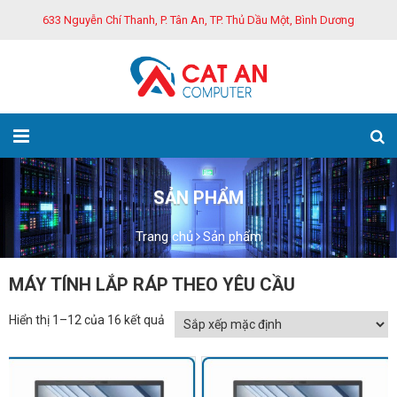
633 Nguyễn Chí Thanh, P. Tân An, TP. Thủ Dầu Một, Bình Dương
SẢN PHẨM
Trang chủ
Sản phẩm
MÁY TÍNH LẮP RÁP THEO YÊU CẦU
Hiển thị 1–12 của 16 kết quả
GIẢM GIÁ!
GIẢM GIÁ!