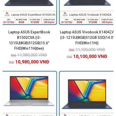
Laptop ASUS ExpertBook
Laptop ASUS Vivobook X1404ZA
B1502CVA (i3-
(i3-1215U|8GB|512GB SSD|14.0″
1315U|8GB|512GB|15.6”
FHD|Win11H|)
Xem chi tiết
Xem chi tiết
FHD|Win11H|Đen)
11,100,000
VNĐ
11,980,000
VNĐ
10,100,000
VNĐ
10,980,000
VNĐ
GIẢM GIÁ!
GIẢM GIÁ!