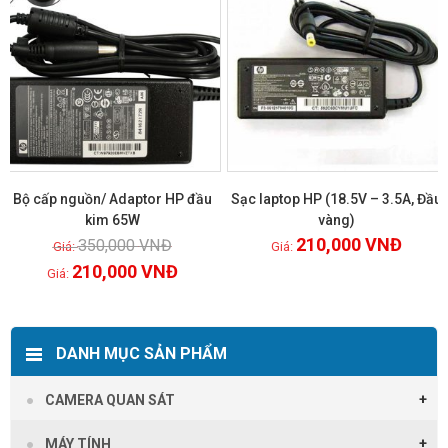
Bộ cấp nguồn/ Adaptor HP đầu
Sạc laptop HP (18.5V – 3.5A, Đầu
kim 65W
vàng)
210,000
VNĐ
350,000
VNĐ
Xem chi tiết
Xem chi tiết
210,000
VNĐ
DANH MỤC SẢN PHẨM
CAMERA QUAN SÁT
MÁY TÍNH