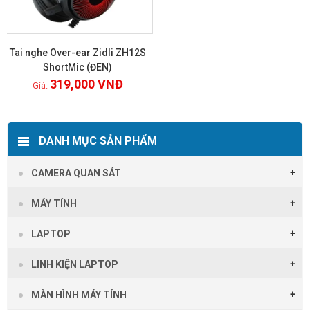
Tai nghe Over-ear Zidli ZH12S
ShortMic (ĐEN)
319,000
VNĐ
Xem chi tiết
DANH MỤC SẢN PHẨM
CAMERA QUAN SÁT
MÁY TÍNH
LAPTOP
LINH KIỆN LAPTOP
MÀN HÌNH MÁY TÍNH