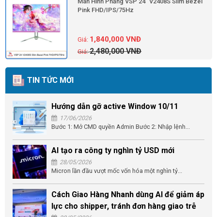
Màn Hình Phẳng VSP 24'' V2408S Slim Bezel
Pink FHD/IPS/75Hz
1,840,000
VNĐ
2,480,000
VNĐ
TIN TỨC MỚI
Hướng dẫn gỡ active Window 10/11
17/06/2026
Bước 1: Mở CMD quyền Admin Bước 2: Nhập lệnh...
AI tạo ra công ty nghìn tỷ USD mới
28/05/2026
Micron lần đầu vượt mốc vốn hóa một nghìn tỷ...
Cách Giao Hàng Nhanh dùng AI để giảm áp
lực cho shipper, tránh đơn hàng giao trễ