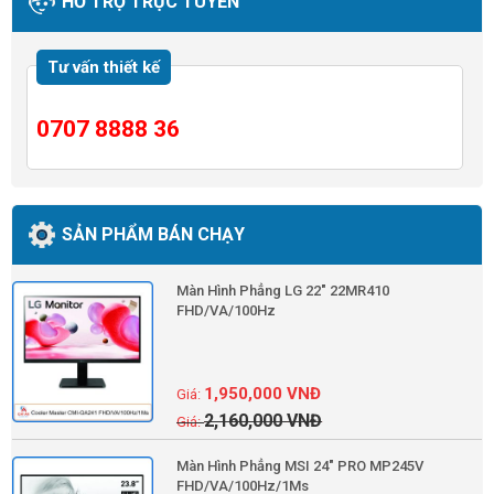
HỖ TRỢ TRỰC TUYẾN
Tư vấn thiết kế
0707 8888 36
SẢN PHẨM BÁN CHẠY
Màn Hình Phẳng LG 22" 22MR410
FHD/VA/100Hz
1,950,000
VNĐ
2,160,000
VNĐ
Màn Hình Phẳng MSI 24" PRO MP245V
FHD/VA/100Hz/1Ms